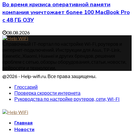
Во время кризиса оперативной памяти
компания уничтожает более 100 MacBook Pro
с 48 ГБ ОЗУ
08.08.2026
Справочный IT-портал по настройке Wi-Fi, роутеров и
интернет-подключений. Инструкции для Asus, TP-Link,
Keenetic, Xiaomi, Huawei и других брендов, решения
проблем с сетью, обзоры оборудования, статьи, новости,
нейросети и технологии.
@2026 - Help-wifi.ru. Все права защищены.
Глоссарий
Проверка скорости интернета
Руководства по настройке роутеров, сети, WI-FI
Главная
Новости