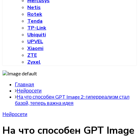
Mercusys
Netis
Rotek
Tenda
TP-Link
Ubiquiti
UPVEL
Xiaomi
ZTE
Zyxel
Главная
Нейросети
На что способен GPT Image 2: гиперреализм стал
базой, теперь важна идея
Нейросети
На что способен GPT Image