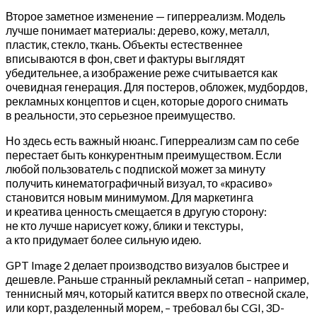
Второе заметное изменение — гиперреализм. Модель
лучше понимает материалы: дерево, кожу, металл,
пластик, стекло, ткань. Объекты естественнее
вписываются в фон, свет и фактуры выглядят
убедительнее, а изображение реже считывается как
очевидная генерация. Для постеров, обложек, мудбордов,
рекламных концептов и сцен, которые дорого снимать
в реальности, это серьезное преимущество.
Но здесь есть важный нюанс. Гиперреализм сам по себе
перестает быть конкурентным преимуществом. Если
любой пользователь с подпиской может за минуту
получить кинематографичный визуал, то «красиво»
становится новым минимумом. Для маркетинга
и креатива ценность смещается в другую сторону:
не кто лучше нарисует кожу, блики и текстуры,
а кто придумает более сильную идею.
GPT Image 2 делает производство визуалов быстрее и
дешевле. Раньше странный рекламный сетап – например,
теннисный мяч, который катится вверх по отвесной скале,
или корт, разделенный морем, – требовал бы CGI, 3D-