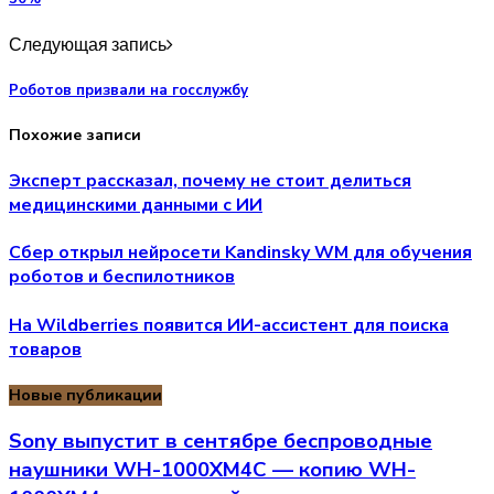
Следующая запись
Роботов призвали на госслужбу
Похожие записи
Эксперт рассказал, почему не стоит делиться
медицинскими данными с ИИ
Сбер открыл нейросети Kandinsky WM для обучения
роботов и беспилотников
На Wildberries появится ИИ-ассистент для поиска
товаров
Новые публикации
Sony выпустит в сентябре беспроводные
наушники WH-1000XM4C — копию WH-