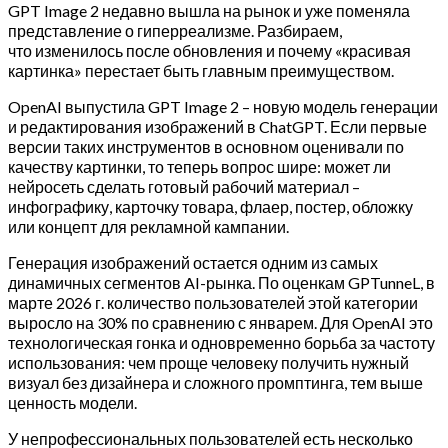
GPT Image 2 недавно вышла на рынок и уже поменяла
представление о гиперреализме. Разбираем,
что изменилось после обновления и почему «красивая
картинка» перестает быть главным преимуществом.
OpenAI выпустила GPT Image 2 – новую модель генерации
и редактирования изображений в ChatGPT. Если первые
версии таких инструментов в основном оценивали по
качеству картинки, то теперь вопрос шире: может ли
нейросеть сделать готовый рабочий материал –
инфографику, карточку товара, флаер, постер, обложку
или концепт для рекламной кампании.
Генерация изображений остается одним из самых
динамичных сегментов AI-рынка. По оценкам GPTunneL, в
марте 2026 г. количество пользователей этой категории
выросло на 30% по сравнению с январем. Для OpenAI это
технологическая гонка и одновременно борьба за частоту
использования: чем проще человеку получить нужный
визуал без дизайнера и сложного промптинга, тем выше
ценность модели.
У непрофессиональных пользователей есть несколько