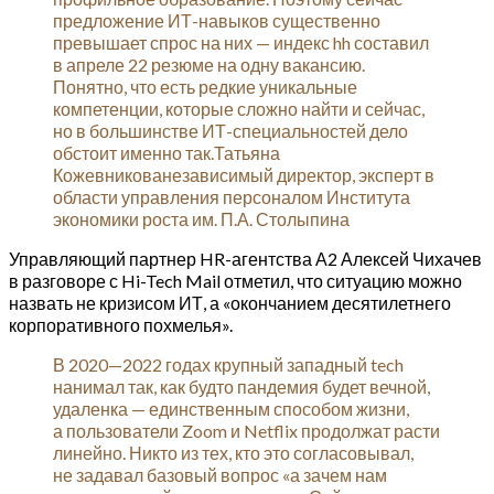
предложение ИТ-навыков существенно
превышает спрос на них — индекс hh составил
в апреле 22 резюме на одну вакансию.
Понятно, что есть редкие уникальные
компетенции, которые сложно найти и сейчас,
но в большинстве ИТ-специальностей дело
обстоит именно так.Татьяна
Кожевникованезависимый директор, эксперт в
области управления персоналом Института
экономики роста им. П.А. Столыпина
Управляющий партнер HR-агентства А2 Алексей Чихачев
в разговоре с Hi-Tech Mail отметил, что ситуацию можно
назвать не кризисом ИТ, а «окончанием десятилетнего
корпоративного похмелья».
В 2020—2022 годах крупный западный tech
нанимал так, как будто пандемия будет вечной,
удаленка — единственным способом жизни,
а пользователи Zoom и Netflix продолжат расти
линейно. Никто из тех, кто это согласовывал,
не задавал базовый вопрос «а зачем нам