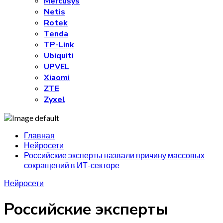
Mercusys
Netis
Rotek
Tenda
TP-Link
Ubiquiti
UPVEL
Xiaomi
ZTE
Zyxel
Главная
Нейросети
Российские эксперты назвали причину массовых
сокращений в ИТ-секторе
Нейросети
Российские эксперты