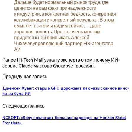
Дальше будет нормальный рынок труда, где
ценится не сам факт принадлежности
к индустрии, а конкретная редкость, конкретная
квалификация и конкретный результат. В этом
смысле то, что мы видим сейчас, — даже
хорошая новость. Просто очень многим
придется к ней привыкать.Алексей
Чихачевуправляющий партнер HR-агентства
А2
Ранее Hi-Tech Mail узнал у эксперта о том, почему ИИ-
сервис Claude массово блокирует россиян.
Предыдущая запись
Дженсен Хуанг: старые GPU дорожают как «изысканное вино»
из-за бума ИИ
Следующая запись
NCSOFT: «Sony возлагает большие надежды на Horizon Steel
Frontiers»