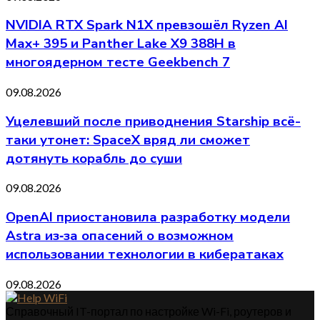
NVIDIA RTX Spark N1X превзошёл Ryzen AI
Max+ 395 и Panther Lake X9 388H в
многоядерном тесте Geekbench 7
09.08.2026
Уцелевший после приводнения Starship всё-
таки утонет: SpaceX вряд ли сможет
дотянуть корабль до суши
09.08.2026
OpenAI приостановила разработку модели
Astra из‑за опасений о возможном
использовании технологии в кибератаках
09.08.2026
Справочный IT-портал по настройке Wi-Fi, роутеров и