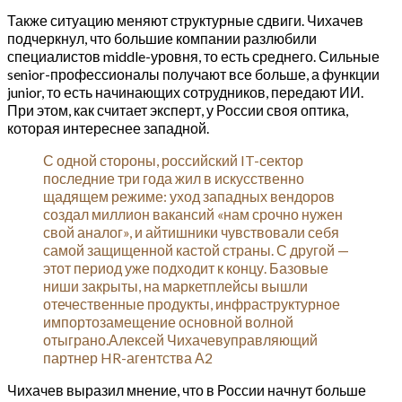
Также ситуацию меняют структурные сдвиги. Чихачев
подчеркнул, что большие компании разлюбили
специалистов middle-уровня, то есть среднего. Сильные
senior-профессионалы получают все больше, а функции
junior, то есть начинающих сотрудников, передают ИИ.
При этом, как считает эксперт, у России своя оптика,
которая интереснее западной.
С одной стороны, российский IT-сектор
последние три года жил в искусственно
щадящем режиме: уход западных вендоров
создал миллион вакансий «нам срочно нужен
свой аналог», и айтишники чувствовали себя
самой защищенной кастой страны. С другой —
этот период уже подходит к концу. Базовые
ниши закрыты, на маркетплейсы вышли
отечественные продукты, инфраструктурное
импортозамещение основной волной
отыграно.Алексей Чихачевуправляющий
партнер HR-агентства А2
Чихачев выразил мнение, что в России начнут больше