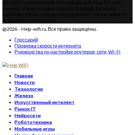
интернет-подключений. Инструкции для Asus, TP-Link,
Keenetic, Xiaomi, Huawei и других брендов, решения
проблем с сетью, обзоры оборудования, статьи, новости,
нейросети и технологии.
@2026 - Help-wifi.ru. Все права защищены.
Глоссарий
Проверка скорости интернета
Руководства по настройке роутеров, сети, WI-FI
Главная
Новости
Технологии
Железо
Искусственный интелект
Рынок IT
Нейросети
Робототехника
Мобильные игры