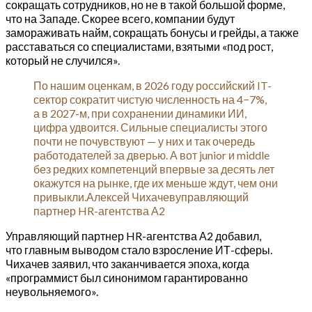
сокращать сотрудников, но не в такой большой форме,
что на Западе. Скорее всего, компании будут
замораживать найм, сокращать бонусы и грейды, а также
расставаться со специалистами, взятыми «под рост,
который не случился».
По нашим оценкам, в 2026 году российский IT-
сектор сократит чистую численность на 4−7%,
а в 2027-м, при сохранении динамики ИИ,
цифра удвоится. Сильные специалисты этого
почти не почувствуют — у них и так очередь
работодателей за дверью. А вот junior и middle
без редких компетенций впервые за десять лет
окажутся на рынке, где их меньше ждут, чем они
привыкли.Алексей Чихачевуправляющий
партнер HR-агентства А2
Управляющий партнер HR-агентства А2 добавил,
что главным выводом стало взросление ИТ-сферы.
Чихачев заявил, что заканчивается эпоха, когда
«программист был синонимом гарантированно
неувольняемого».