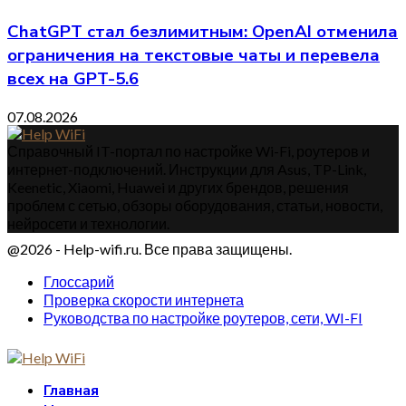
ChatGPT стал безлимитным: OpenAI отменила
ограничения на текстовые чаты и перевела
всех на GPT-5.6
07.08.2026
Справочный IT-портал по настройке Wi-Fi, роутеров и
интернет-подключений. Инструкции для Asus, TP-Link,
Keenetic, Xiaomi, Huawei и других брендов, решения
проблем с сетью, обзоры оборудования, статьи, новости,
нейросети и технологии.
@2026 - Help-wifi.ru. Все права защищены.
Глоссарий
Проверка скорости интернета
Руководства по настройке роутеров, сети, WI-FI
Главная