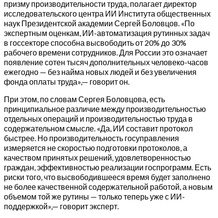
призму производительности труда, полагает директор
исследовательского центра ИИ Института общественных
наук Президентской академии Сергей Боловцов. «По
экспертным оценкам, ИИ-автоматизация рутинных задач
в госсекторе способна высвободить от 20% до 30%
рабочего времени сотрудников. Для России это означает
появление сотен тысяч дополнительных человеко-часов
ежегодно — без найма новых людей и без увеличения
фонда оплаты труда»,— говорит он.
При этом, по словам Сергея Боловцова, есть
принципиальное различие между производительностью
отдельных операций и производительностью труда в
содержательном смысле. «Да, ИИ составит протокол
быстрее. Но производительность госуправления
измеряется не скоростью подготовки протоколов, а
качеством принятых решений, удовлетворенностью
граждан, эффективностью реализации госпрограмм. Есть
риски того, что высвободившееся время будет заполнено
не более качественной содержательной работой, а новым
объемом той же рутины — только теперь уже с ИИ-
поддержкой»,— говорит эксперт.