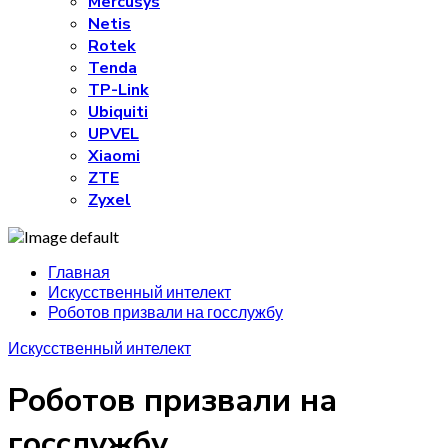
Mercusys
Netis
Rotek
Tenda
TP-Link
Ubiquiti
UPVEL
Xiaomi
ZTE
Zyxel
Главная
Искусственный интелект
Роботов призвали на госслужбу
Искусственный интелект
Роботов призвали на
госслужбу