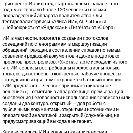
Григоренко. В «пилоте», стартовавшем в начале этого
года, участвовало более 130 человек из восьми
подразделений аппарата правительства. Они
тестировали сервисы «Алиса ИИ», AI Platform и
«Нейроюрист» от «Яндекса» и «ГигаЧат» от «Сбера».
ИИ, в частности, помогал в создании протоколов
совещаний по стенограммам, в маршрутизации
обращений граждан, в составлении справок по темам,
сравнении редакций документов и даже в подготовке
проектов пресс-релизов. «Уже на старте исходили из того,
что ИИ-сервисы востребованы и эффективны только
тогда, когда встроены в конкретные рабочие процессы
сотрудников и при этом сохраняется базовый принцип
«ИИ предлагает — человек принимает финальное
решение»»,— отметили в аппарате вице-премьера. Для
обеспечения безопасности использования сервисов были
созданы два контура: открытый — для работы с
публичными документами, открытыми источниками и
оперативной аналитикой и закрытый (служебный), не
предусматривающий выхода в интернет.
Как выяснилось, ИИ-сервисы оказались весьма