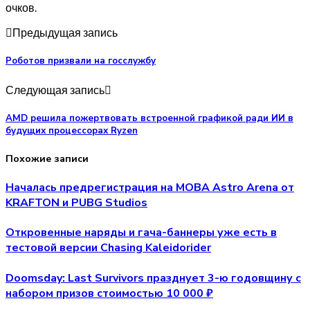
очков.
Предыдущая запись
Роботов призвали на госслужбу
Следующая запись
AMD решила пожертвовать встроенной графикой ради ИИ в
будущих процессорах Ryzen
Похожие записи
Началась предрегистрация на MOBA Astro Arena от
KRAFTON и PUBG Studios
Откровенные наряды и гача-баннеры уже есть в
тестовой версии Chasing Kaleidorider
Doomsday: Last Survivors празднует 3-ю годовщину с
набором призов стоимостью 10 000 ₽