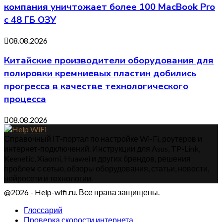
компания уничтожает более 100 MacBook Pro
с 48 ГБ ОЗУ
08.08.2026
Китайские производители оборудования для
полировки кремниевых пластин добились
прогресса в качестве технологического
процесса
08.08.2026
Справочный IT-портал по настройке Wi-Fi, роутеров и
интернет-подключений. Инструкции для Asus, TP-Link,
Keenetic, Xiaomi, Huawei и других брендов, решения
проблем с сетью, обзоры оборудования, статьи, новости,
нейросети и технологии.
@2026 - Help-wifi.ru. Все права защищены.
Глоссарий
Проверка скорости интернета