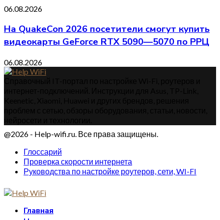
06.08.2026
На QuakeCon 2026 посетители смогут купить
видеокарты GeForce RTX 5090—5070 по РРЦ
06.08.2026
Справочный IT-портал по настройке Wi-Fi, роутеров и
интернет-подключений. Инструкции для Asus, TP-Link,
Keenetic, Xiaomi, Huawei и других брендов, решения
проблем с сетью, обзоры оборудования, статьи, новости,
нейросети и технологии.
@2026 - Help-wifi.ru. Все права защищены.
Глоссарий
Проверка скорости интернета
Руководства по настройке роутеров, сети, WI-FI
Главная