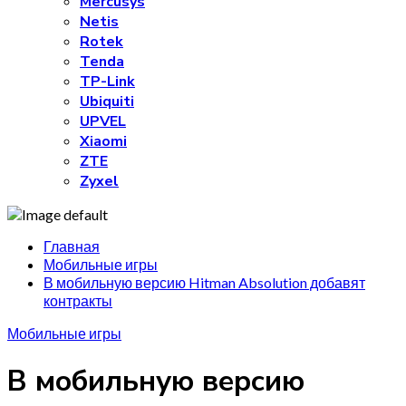
Mercusys
Netis
Rotek
Tenda
TP-Link
Ubiquiti
UPVEL
Xiaomi
ZTE
Zyxel
Главная
Мобильные игры
В мобильную версию Hitman Absolution добавят
контракты
Мобильные игры
В мобильную версию