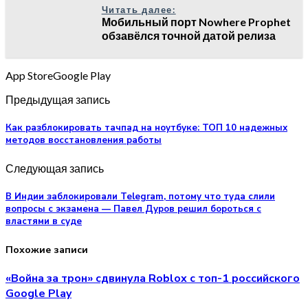
Читать далее:
Мобильный порт Nowhere Prophet
обзавёлся точной датой релиза
App StoreGoogle Play
Предыдущая запись
Как разблокировать тачпад на ноутбуке: ТОП 10 надежных
методов восстановления работы
Следующая запись
В Индии заблокировали Telegram, потому что туда слили
вопросы с экзамена — Павел Дуров решил бороться с
властями в суде
Похожие записи
«Война за трон» сдвинула Roblox с топ-1 российского
Google Play