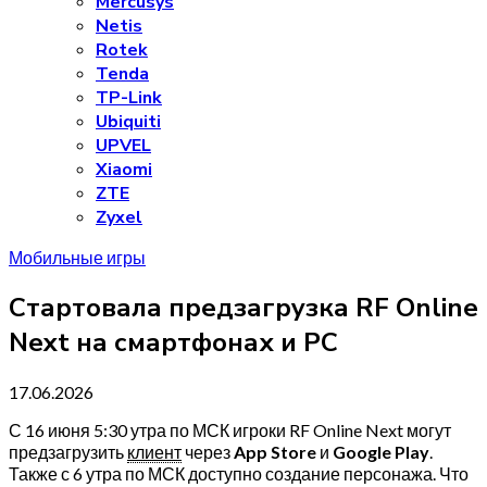
Mercusys
Netis
Rotek
Tenda
TP-Link
Ubiquiti
UPVEL
Xiaomi
ZTE
Zyxel
Мобильные игры
Стартовала предзагрузка RF Online
Next на смартфонах и PC
17.06.2026
С 16 июня 5:30 утра по МСК игроки RF Online Next могут
предзагрузить
клиент
через
App Store
и
Google Play
.
Также с 6 утра по МСК доступно создание персонажа. Что