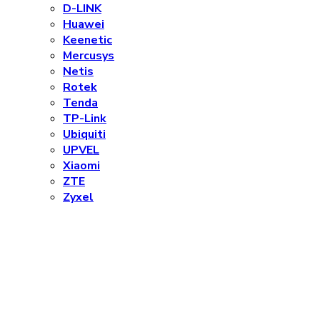
D-LINK
Huawei
Keenetic
Mercusys
Netis
Rotek
Tenda
TP-Link
Ubiquiti
UPVEL
Xiaomi
ZTE
Zyxel