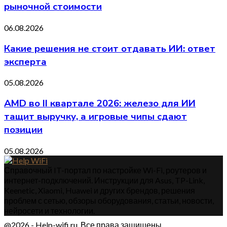
рыночной стоимости
06.08.2026
Какие решения не стоит отдавать ИИ: ответ
эксперта
05.08.2026
AMD во II квартале 2026: железо для ИИ
тащит выручку, а игровые чипы сдают
позиции
05.08.2026
Справочный IT-портал по настройке Wi-Fi, роутеров и
интернет-подключений. Инструкции для Asus, TP-Link,
Keenetic, Xiaomi, Huawei и других брендов, решения
проблем с сетью, обзоры оборудования, статьи, новости,
нейросети и технологии.
@2026 - Help-wifi.ru. Все права защищены.