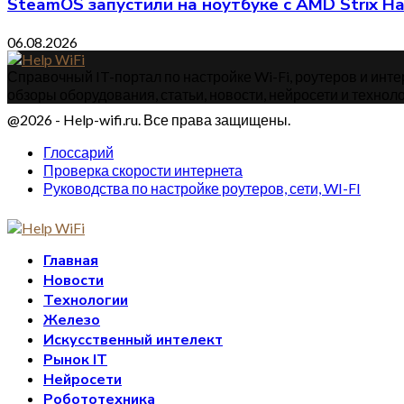
SteamOS запустили на ноутбуке с AMD Strix H
06.08.2026
Справочный IT-портал по настройке Wi-Fi, роутеров и интер
обзоры оборудования, статьи, новости, нейросети и техноло
@2026 - Help-wifi.ru. Все права защищены.
Глоссарий
Проверка скорости интернета
Руководства по настройке роутеров, сети, WI-FI
Главная
Новости
Технологии
Железо
Искусственный интелект
Рынок IT
Нейросети
Робототехника