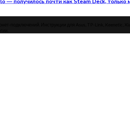
alo — получилось почти как Steam Deck, только
нет-подключений. Инструкции для Asus, TP-Link, Keenetic, Xi
гии.