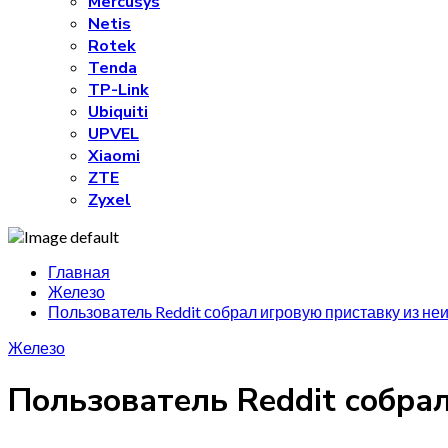
Mercusys
Netis
Rotek
Tenda
TP-Link
Ubiquiti
UPVEL
Xiaomi
ZTE
Zyxel
Главная
Железо
Пользователь Reddit собрал игровую приставку из н
Железо
Пользователь Reddit собра