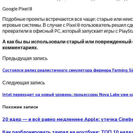
Google Pixel 8
Подобные проекты встречаются все чаще: старые или не
игровые системы. В случае с Pixel 8 пользователь решил с
превратили в офисный PC, который запускает игры с PlaySta
А как бы вы использовали старый или поврежденный 
комментариях.
Предыдущая запись
Состоялся релиз реалистичного симулятора фермера Farming Sim
Следующая запись
Intel переходит на новый уровень: процессоры Nova Lake уже 
Похожие записи
20 ядер — и всё равно медленнее Apple: утечка Cineb
Как разблокировать тачпад на ноутбуке: ТОП 10 над