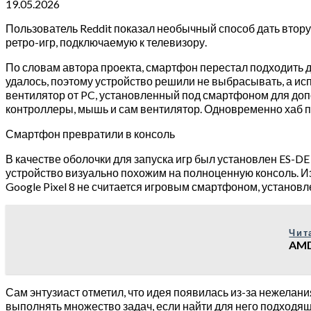
19.05.2026
Пользователь Reddit показал необычный способ дать втор
ретро-игр, подключаемую к телевизору.
По словам автора проекта, смартфон перестал подходить 
удалось, поэтому устройство решили не выбрасывать, а исп
вентилятор от PC, установленный под смартфоном для допо
контроллеры, мышь и сам вентилятор. Одновременно хаб по
Смартфон превратили в консоль
В качестве оболочки для запуска игр был установлен ES-DE 
устройство визуально похожим на полноценную консоль. И
Google Pixel 8 не считается игровым смартфоном, установл
Чит
AMD
Сам энтузиаст отметил, что идея появилась из-за нежела
выполнять множество задач, если найти для него подходя