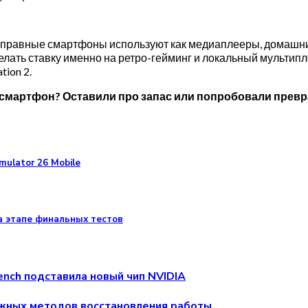
исправные смартфоны используют как медиаплееры, домашн
делать ставку именно на ретро-гейминг и локальный мультип
tion 2.
смартфон? Оставили про запас или попробовали превра
ulator 26 Mobile
на этапе финальных тестов
ench подставила новый чип NVIDIA
ежных методов восстановления работы