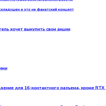
складушек и это не фанатский концепт
атель хочет выкупить свои акции
щими
ение для 16-контактного разъема, кроме RTX