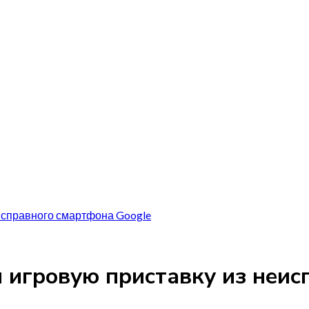
еисправного смартфона Google
л игровую приставку из неи