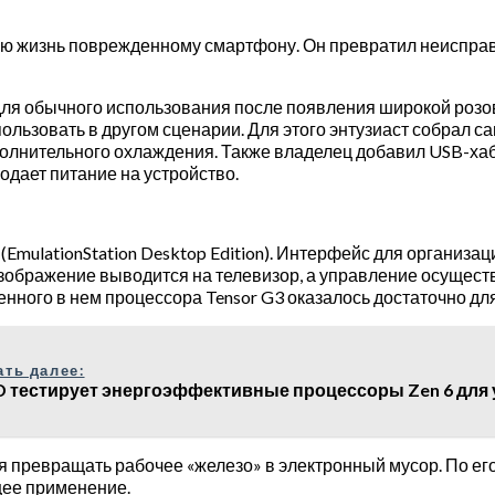
ую жизнь поврежденному смартфону. Он превратил неисправн
для обычного использования после появления широкой розов
ользовать в другом сценарии. Для этого энтузиаст собрал с
лнительного охлаждения. Также владелец добавил USB-хаб н
дает питание на устройство.
(EmulationStation Desktop Edition). Интерфейс для организа
зображение выводится на телевизор, а управление осуществ
енного в нем процессора Tensor G3 оказалось достаточно для
ать далее:
 тестирует энергоэффективные процессоры Zen 6 для 
ния превращать рабочее «железо» в электронный мусор. По 
щее применение.