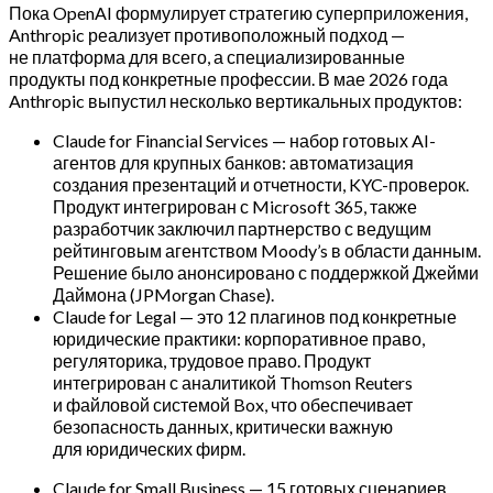
Пока OpenAI формулирует стратегию суперприложения,
Anthropic реализует противоположный подход —
не платформа для всего, а специализированные
продукты под конкретные профессии. В мае 2026 года
Anthropic выпустил несколько вертикальных продуктов:
Claude for Financial Services — набор готовых AI-
агентов для крупных банков: автоматизация
создания презентаций и отчетности, KYC-проверок.
Продукт интегрирован с Microsoft 365, также
разработчик заключил партнерство с ведущим
рейтинговым агентством Moody’s в области данным.
Решение было анонсировано с поддержкой Джейми
Даймона (JPMorgan Chase).
Claude for Legal — это 12 плагинов под конкретные
юридические практики: корпоративное право,
регуляторика, трудовое право. Продукт
интегрирован с аналитикой Thomson Reuters
и файловой системой Box, что обеспечивает
безопасность данных, критически важную
для юридических фирм.
Claude for Small Business — 15 готовых сценариев