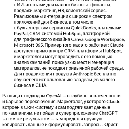
с ИИ-агентами для малого бизнеса: финансы,
продажи, маркетинг, HR, клиентский сервис.
Реализованы интеграции с широким спектром
приложений для бизнеса, в том числе
с бухгалтерским сервисом QuickBooks, платежами
PayPal, CRM-системой HubSpot, платформой
для графического дизайна Canva, Google Workspace,
Microsoft 365. Пример того, как это работает: Claude
доступен прямо внутри CRM-платформы HubSpot,
и маркетологи могут проводить с его помощью
анализ кампаний, поиск узких мест и генерация
материалов, не покидая привычной рабочей среды.
Для продвижения продукта Anthropic бесплатно
обучает его использованию владельцев малого
бизнеса в США.
Разница с подходом OpenAI — в глубине вовлеченности
и барьере переключения. Маркетолог, у которого Claude
встроен в CRM-систему и сам подтягивает данные
по кампаниям, не пойдет в суперприложение ChatGPT
за тем же результатом — там придется вручную
копировать данные и формулировать запросы. Юрист,