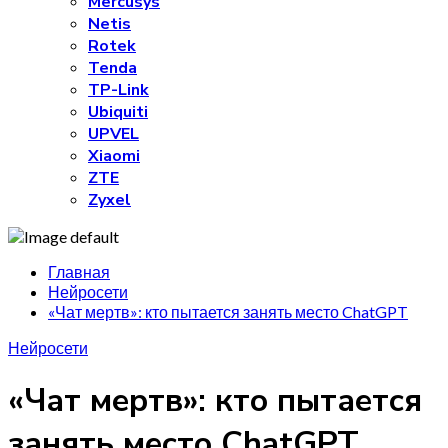
Mercusys
Netis
Rotek
Tenda
TP-Link
Ubiquiti
UPVEL
Xiaomi
ZTE
Zyxel
Главная
Нейросети
«Чат мертв»: кто пытается занять место ChatGPT
Нейросети
«Чат мертв»: кто пытается
занять место ChatGPT