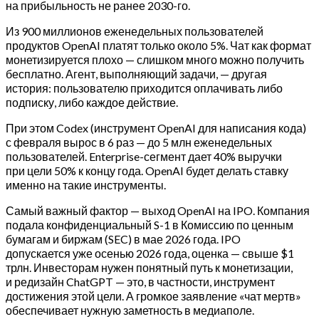
на прибыльность не ранее 2030-го.
Из 900 миллионов еженедельных пользователей
продуктов OpenAI платят только около 5%. Чат как формат
монетизируется плохо — слишком много можно получить
бесплатно. Агент, выполняющий задачи, — другая
история: пользователю приходится оплачивать либо
подписку, либо каждое действие.
При этом Codex (инструмент OpenAI для написания кода)
с февраля вырос в 6 раз — до 5 млн еженедельных
пользователей. Enterprise-сегмент дает 40% выручки
при цели 50% к концу года. OpenAI будет делать ставку
именно на такие инструменты.
Самый важный фактор — выход OpenAI на IPO. Компания
подала конфиденциальный S-1 в Комиссию по ценным
бумагам и биржам (SEC) в мае 2026 года. IPO
допускается уже осенью 2026 года, оценка — свыше $1
трлн. Инвесторам нужен понятный путь к монетизации,
и редизайн ChatGPT — это, в частности, инструмент
достижения этой цели. А громкое заявление «чат мертв»
обеспечивает нужную заметность в медиаполе.