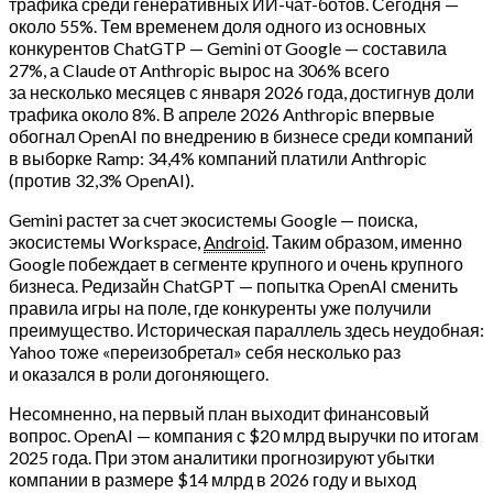
трафика среди генеративных ИИ-чат-ботов. Сегодня —
около 55%. Тем временем доля одного из основных
конкурентов ChatGTP — Gemini от Google — составила
27%, а Claude от Anthropic вырос на 306% всего
за несколько месяцев с января 2026 года, достигнув доли
трафика около 8%. В апреле 2026 Anthropic впервые
обогнал OpenAI по внедрению в бизнесе среди компаний
в выборке Ramp: 34,4% компаний платили Anthropic
(против 32,3% OpenAI).
Gemini растет за счет экосистемы Google — поиска,
экосистемы Workspace,
Android
. Таким образом, именно
Google побеждает в сегменте крупного и очень крупного
бизнеса. Редизайн ChatGPT — попытка OpenAI сменить
правила игры на поле, где конкуренты уже получили
преимущество. Историческая параллель здесь неудобная:
Yahoo тоже «переизобретал» себя несколько раз
и оказался в роли догоняющего.
Несомненно, на первый план выходит финансовый
вопрос. OpenAI — компания с $20 млрд выручки по итогам
2025 года. При этом аналитики прогнозируют убытки
компании в размере $14 млрд в 2026 году и выход