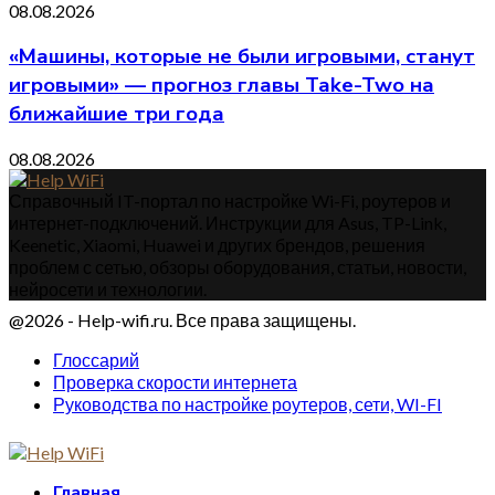
08.08.2026
«Машины, которые не были игровыми, станут
игровыми» — прогноз главы Take-Two на
ближайшие три года
08.08.2026
Справочный IT-портал по настройке Wi-Fi, роутеров и
интернет-подключений. Инструкции для Asus, TP-Link,
Keenetic, Xiaomi, Huawei и других брендов, решения
проблем с сетью, обзоры оборудования, статьи, новости,
нейросети и технологии.
@2026 - Help-wifi.ru. Все права защищены.
Глоссарий
Проверка скорости интернета
Руководства по настройке роутеров, сети, WI-FI
Главная