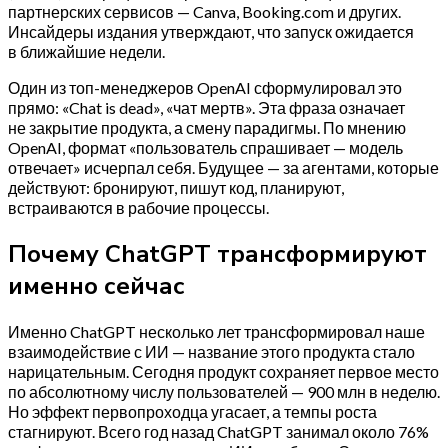
партнерских сервисов — Canva, Booking.com и других.
Инсайдеры издания утверждают, что запуск ожидается
в ближайшие недели.
Один из топ-менеджеров OpenAI сформулировал это
прямо: «Chat is dead», «чат мертв». Эта фраза означает
не закрытие продукта, а смену парадигмы. По мнению
OpenAI, формат «пользователь спрашивает — модель
отвечает» исчерпал себя. Будущее — за агентами, которые
действуют: бронируют, пишут код, планируют,
встраиваются в рабочие процессы.
Почему ChatGPT трансформируют
именно сейчас
Именно ChatGPT несколько лет трансформировал наше
взаимодействие с ИИ — название этого продукта стало
нарицательным. Сегодня продукт сохраняет первое место
по абсолютному числу пользователей — 900 млн в неделю.
Но эффект первопроходца угасает, а темпы роста
стагнируют. Всего год назад ChatGPT занимал около 76%