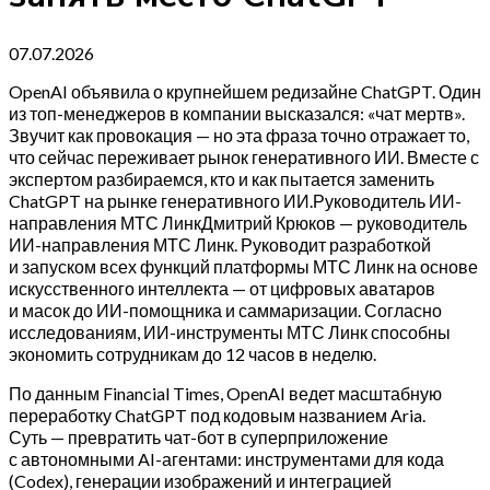
07.07.2026
OpenAI объявила о крупнейшем редизайне ChatGPT. Один
из топ-менеджеров в компании высказался: «чат мертв».
Звучит как провокация — но эта фраза точно отражает то,
что сейчас переживает рынок генеративного ИИ. Вместе с
экспертом разбираемся, кто и как пытается заменить
ChatGPT на рынке генеративного ИИ.Руководитель ИИ-
направления МТС ЛинкДмитрий Крюков — руководитель
ИИ-направления МТС Линк. Руководит разработкой
и запуском всех функций платформы МТС Линк на основе
искусственного интеллекта — от цифровых аватаров
и масок до ИИ-помощника и саммаризации. Согласно
исследованиям, ИИ-инструменты МТС Линк способны
экономить сотрудникам до 12 часов в неделю.
По данным Financial Times, OpenAI ведет масштабную
переработку ChatGPT под кодовым названием Aria.
Суть — превратить чат-бот в суперприложение
с автономными AI-агентами: инструментами для кода
(Codex), генерации изображений и интеграцией