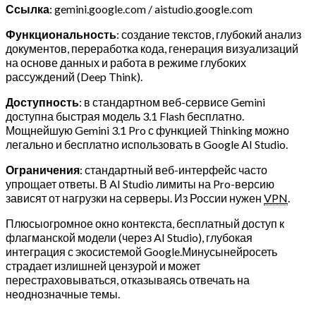
Ссылка
: gemini.google.com / aistudio.google.com
Функциональность
: создание текстов, глубокий анализ
документов, переработка кода, генерация визуализаций
на основе данных и работа в режиме глубоких
рассуждений (Deep Think).
Доступность
: в стандартном веб-сервисе Gemini
доступна быстрая модель 3.1 Flash бесплатно.
Мощнейшую Gemini 3.1 Pro с функцией Thinking можно
легально и бесплатно использовать в Google AI Studio.
Ограничения
: стандартный веб-интерфейс часто
упрощает ответы. В AI Studio лимиты на Pro-версию
зависят от нагрузки на серверы. Из России нужен
VPN
.
Плюсыогромное окно контекста, бесплатный доступ к
флагманской модели (через AI Studio), глубокая
интеграция с экосистемой Google.Минусынейросеть
страдает излишней цензурой и может
перестраховываться, отказываясь отвечать на
неоднозначные темы.