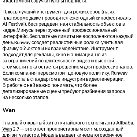
и кастомной озвучки нужны подписки.
Плюсылучший инструмент для режиссеров (на их
платформе даже проводится ежегодный кинофестиваль
AI Festival), беспрецедентная стабильность объектов в
кадре.Минусыперегруженный профессиональный
интерфейс, бесплатные лимиты не восполняются каждый
день.Runway создает реалистичные ролики, учитывая
физику объектов и их взаимодействие. Инструмент
подходит для рекламы, кино и анимации, но из-
за ограничений по длительности видео и высокой
стоимости пока остается решением для профессионалов.
Если компания пересмотрит ценовую политику, Runway
может стать стандартом в индустрии видеогенерации.
В работе с ней важно понимать, что более
детализированные сцены требуют разбиения запроса
на несколько этапов.
Wan
Главный открытый хит от китайского техногиганта Alibaba.
Wan
2.7 — это ответ проприетарным сетям, созданный
для энтузиастов. Модель выдает кинематографичное