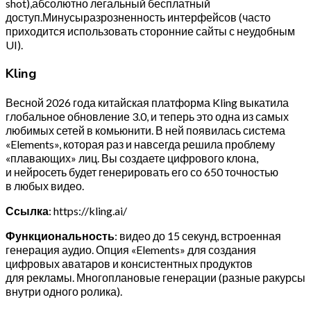
shot),абсолютно легальный бесплатный
доступ.Минусыразрозненность интерфейсов (часто
приходится использовать сторонние сайты с неудобным
UI).
Kling
Весной 2026 года китайская платформа Kling выкатила
глобальное обновление 3.0, и теперь это одна из самых
любимых сетей в комьюнити. В ней появилась система
«Elements», которая раз и навсегда решила проблему
«плавающих» лиц. Вы создаете цифрового клона,
и нейросеть будет генерировать его со 650 точностью
в любых видео.
Ссылка
: https://kling.ai/
Функциональность
: видео до 15 секунд, встроенная
генерация аудио. Опция «Elements» для создания
цифровых аватаров и консистентных продуктов
для рекламы. Многоплановые генерации (разные ракурсы
внутри одного ролика).