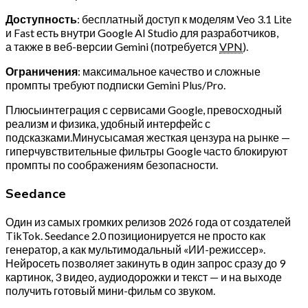
Доступность
: бесплатный доступ к моделям Veo 3.1 Lite
и Fast есть внутри Google AI Studio для разработчиков,
а также в веб-версии Gemini (потребуется
VPN
).
Ограничения
: максимальное качество и сложные
промпты требуют подписки Gemini Plus/Pro.
Плюсыинтеграция с сервисами Google, превосходный
реализм и физика, удобный интерфейс с
подсказками.Минусысамая жесткая цензура на рынке —
гиперчувствительные фильтры Google часто блокируют
промпты по соображениям безопасности.
Seedance
Один из самых громких релизов 2026 года от создателей
TikTok. Seedance 2.0 позиционируется не просто как
генератор, а как мультимодальный «ИИ-режиссер».
Нейросеть позволяет закинуть в один запрос сразу до 9
картинок, 3 видео, аудиодорожки и текст — и на выходе
получить готовый мини-фильм со звуком.