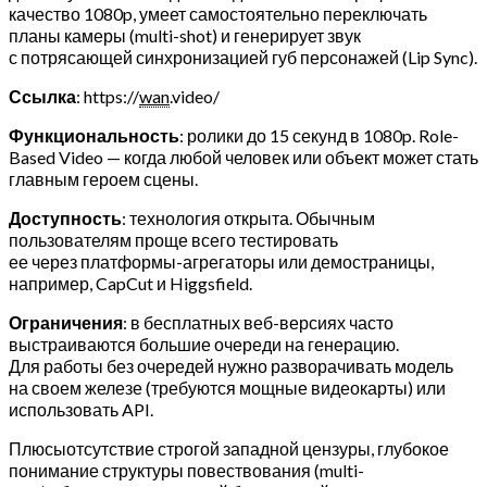
качество 1080p, умеет самостоятельно переключать
планы камеры (multi-shot) и генерирует звук
с потрясающей синхронизацией губ персонажей (Lip Sync).
Ссылка
: https://
wan
.video/
Функциональность
: ролики до 15 секунд в 1080p. Role-
Based Video — когда любой человек или объект может стать
главным героем сцены.
Доступность
: технология открыта. Обычным
пользователям проще всего тестировать
ее через платформы-агрегаторы или демостраницы,
например, CapCut и Higgsfield.
Ограничения
: в бесплатных веб-версиях часто
выстраиваются большие очереди на генерацию.
Для работы без очередей нужно разворачивать модель
на своем железе (требуются мощные видеокарты) или
использовать API.
Плюсыотсутствие строгой западной цензуры, глубокое
понимание структуры повествования (multi-