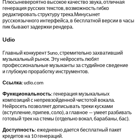
Плюсыневероятно высокое качество звука, отличная
генерация русских текстов, возможность гибко
редактировать структуру трека.Минусынет
русскоязычного интерфейса, в бесплатной версии в часы
пик бывают задержки рендера.
Udio
Главный конкурент Suno, стремительно захвативший
музыкальный рынок. Эту нейросеть любят
профессиональные музыканты за студийное сведение
и глубокую проработку инструментов.
Ссылка
: udio.com
Функциональность
: генерация музыкальных
композиций с непревзойденной чистотой вокала.
Нейросеть позволяет дописывать треки кусками
(вступление, припев, соло), а главное — умеет разбивать
готовый трек на стемы (отдельно вокал, барабаны, бас).
Доступность
: ежедневно дается бесплатный пакет
кредитов на 10 генераций.