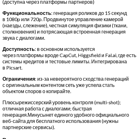
(доступна через платформы партнеров)
Функциональность
: генерация роликов до 15 секунд
в 1080p или 720p. Продвинутое управление камерой
(наезды, слежение), честная симуляция физики (ткани,
столкновения) и потрясающая встроенная генерация
звука с диалогами.
Доступность
: в основном используется
через платформы вроде CapCut, Higgsfield и Fal.ai, где есть
системы кредитов и тестовые лимиты. Интегрирована
в Picsart.
Ограничения
: из-за невероятного сходства генераций
с оригинальным контентом сеть уже успела стать
объектом споров о копирайте.
Плюсырежиссерский уровень контроля (multi-shot);
отличная работа с диалогами; быстрая
генерация.Минусынет единого удобного официального
веб-сайта для бесплатного использования (нужны
партнерские сервисы).