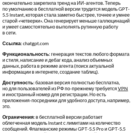
окончательно закрепила тренд на ИИ-агентов. Теперь
по умолчанию в бесплатной версии трудится модель GPT-
5.5 Instant, которая стала заметно быстрее, точнее и умнее
старой «четверки». Она генерирует меньше галлюцинаций
и умеет самостоятельно выполнять рутинную работу
в сети.
Ссылка
: chatgpt.com
Функциональность
: генерация текстов любого формата
и стиля, написание и дебаг кода, анализ объемных
данных, работа в режиме агента (поиск актуальной
информации в интернете, создание таблиц).
Доступность
: базовая версия полностью бесплатна,
но для пользователей из РФ по-прежнему требуется
VPN
и иностранный номер для регистрации. Но есть
приложения-посредники для удобного доступа, например,
это.
Ограничения
: в бесплатной версии работает
облегченная модель Instant с лимитами на количество
сообщений. Флагманские режимы GPT-5.5 Pro и GPT-5.5