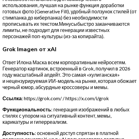
использования, лучшая на рынке функция доработки
готовых фото (Generative Fill), удобный ползунок стилей (от
стимпанка до киберпанка) без необходимости
прописывать их текстом.Минусыбыстро заканчиваются
лимиты, не подходит для генерации известных
персонажей поп-культуры (из-за копирайта).
Grok Imagen от xAI
Ответ Илона Маска всем корпоративным нейросетям.
Генератор картинок, встроенный в Grok, получил в 2026
году масштабный апдейт. Это самая «хулиганская»
и нецензурируемая ИИ-модель на рынке, которая обожает
черный юмор, абсурдные кроссоверы и мемы.
Ссылка
: https://grok.com/ / https://x.com/i/grok
Функциональность
: генерация изображений в любых
стилях с упором на ситуативный контент, мемы,
карикатуры и гиперреализм.
Доступность
: основной доступ спрятан в платной