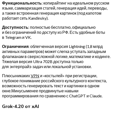
Функциональность
: копирайтинг на идеальном русском
языке, саммаризация статей, генерация идей, переводы,
а также встроенная генерация картинок (под капотом
работает сеть Kandinsky).
Доступность
: полностью бесплатно, официально
и без ограничений по доступу из РФ. Есть удобные боты
в Telegram и VK.
Ограничения
: облегченная версия Lightning (1,8 млрд
активных параметров) может слегка уступать западным
флагманам в сверхсложной логике, математике и кодинге.
Тяжелая версия Ultra 702B доступна только
для энтерпрайз-задач или локальной установки.
Плюсыникаких
VPN
и «костылей» при регистрации,
глубокое понимание российского культурного контекста,
возможность генерировать текст и картинки в одном
окне.Минусыменее продвинутые навыки
программирования по сравнению с ChatGPT и Claude.
Grok-4.20 от xAI