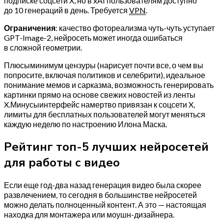
подписке соцсети X, но в xAI пользователям доступно
до 10 генераций в день. Требуется
VPN
.
Ограничения
: качество фотореализма чуть-чуть уступает
GPT-Image-2, нейросеть может иногда ошибаться
в сложной геометрии.
Плюсыминимум цензуры (нарисует почти все, о чем вы
попросите, включая политиков и селебрити), идеальное
понимание мемов и сарказма, возможность генерировать
картинки прямо на основе свежих новостей из ленты
X.Минусыинтерфейс намертво привязан к соцсети X,
лимиты для бесплатных пользователей могут меняться
каждую неделю по настроению Илона Маска.
Рейтинг топ-5 лучших нейросетей
для работы с видео
Если еще год-два назад генерация видео была скорее
развлечением, то сегодня в большинстве нейросетей
можно делать полноценный контент. А это — настоящая
находка для монтажера или моушн-дизайнера.