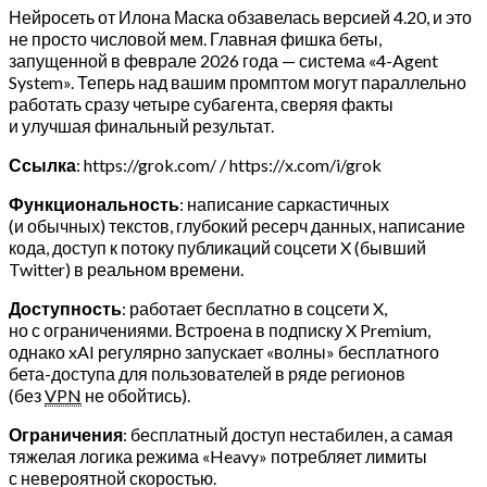
Нейросеть от Илона Маска обзавелась версией 4.20, и это
не просто числовой мем. Главная фишка беты,
запущенной в феврале 2026 года — система «4-Agent
System». Теперь над вашим промптом могут параллельно
работать сразу четыре субагента, сверяя факты
и улучшая финальный результат.
Ссылка
: https://grok.com/ / https://x.com/i/grok
Функциональность
: написание саркастичных
(и обычных) текстов, глубокий ресерч данных, написание
кода, доступ к потоку публикаций соцсети X (бывший
Twitter) в реальном времени.
Доступность
: работает бесплатно в соцсети X,
но с ограничениями. Встроена в подписку X Premium,
однако xAI регулярно запускает «волны» бесплатного
бета-доступа для пользователей в ряде регионов
(без
VPN
не обойтись).
Ограничения
: бесплатный доступ нестабилен, а самая
тяжелая логика режима «Heavy» потребляет лимиты
с невероятной скоростью.