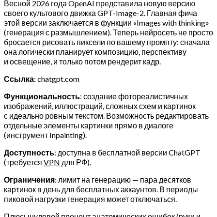
Весной 2026 года OpenAI представила новую версию
своего культового движка GPT-Image-2. Главная фича
этой версии заключается в функции «Images with thinking»
(генерация с размышлением). Теперь нейросеть не просто
бросается рисовать пиксели по вашему промпту: сначала
она логически планирует композицию, перспективу
и освещение, и только потом рендерит кадр.
Ссылка
: chatgpt.com
Функциональность
: создание фотореалистичных
изображений, иллюстраций, сложных схем и картинок
с идеально ровным текстом. Возможность редактировать
отдельные элементы картинки прямо в диалоге
(инструмент Inpainting).
Доступность
: доступна в бесплатной версии ChatGPT
(требуется
VPN
для РФ).
Ограничения
: лимит на генерацию — пара десятков
картинок в день для бесплатных аккаунтов. В периоды
пиковой нагрузки генерация может отключаться.
Плюсынулевой процент анатомических ошибок (руки и