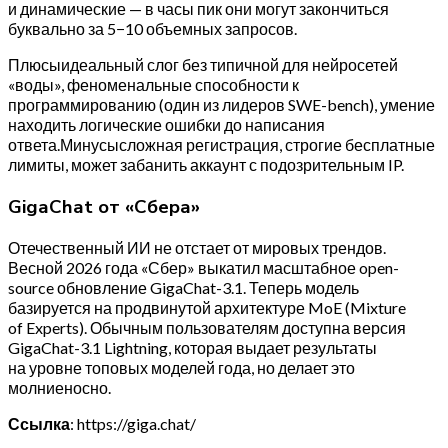
и динамические — в часы пик они могут закончиться
буквально за 5−10 объемных запросов.
Плюсыидеальный слог без типичной для нейросетей
«воды», феноменальные способности к
программированию (один из лидеров SWE-bench), умение
находить логические ошибки до написания
ответа.Минусысложная регистрация, строгие бесплатные
лимиты, может забанить аккаунт с подозрительным IP.
GigaChat от «Сбера»
Отечественный ИИ не отстает от мировых трендов.
Весной 2026 года «Сбер» выкатил масштабное open-
source обновление GigaChat-3.1. Теперь модель
базируется на продвинутой архитектуре MoE (Mixture
of Experts). Обычным пользователям доступна версия
GigaChat-3.1 Lightning, которая выдает результаты
на уровне топовых моделей года, но делает это
молниеносно.
Ссылка
: https://giga.chat/