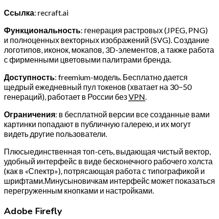
Ссылка
: recraft.ai
Функциональность
: генерация растровых (JPEG, PNG)
и полноценных векторных изображений (SVG). Создание
логотипов, иконок, мокапов, 3D-элементов, а также работа
с фирменными цветовыми палитрами бренда.
Доступность
: freemium-модель. Бесплатно дается
щедрый ежедневный пул токенов (хватает на 30−50
генераций), работает в России без
VPN
.
Ограничения
: в бесплатной версии все созданные вами
картинки попадают в публичную галерею, и их могут
видеть другие пользователи.
Плюсыединственная топ-сеть, выдающая чистый вектор,
удобный интерфейс в виде бесконечного рабочего холста
(как в «Спектр»), потрясающая работа с типографикой и
шрифтами.Минусыновичкам интерфейс может показаться
перегруженным кнопками и настройками.
Adobe Firefly