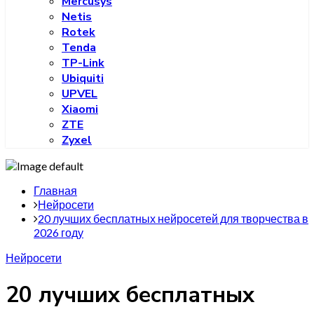
Mercusys
Netis
Rotek
Tenda
TP-Link
Ubiquiti
UPVEL
Xiaomi
ZTE
Zyxel
Главная
Нейросети
20 лучших бесплатных нейросетей для творчества в
2026 году
Нейросети
20 лучших бесплатных