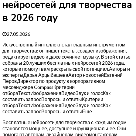
нейросетей для творчества
в 2026 году
27.05.2026
Искусственный интеллект стал главным инструментом
для творчества: он пишет тексты, создает изображения,
редактирует видео и даже сочиняет музыку. В этой статье
собраны 20 лучших бесплатных нейросетей 2026 года,
которые помогут вам раскрыть свой потенциал.Авторы и
экспертыДарья АрцыбашеваАвтор новостейЕвгений
ПеровДиректор по продукту в корпоративном
мессенджере CompassКритерии
отбораТекстИзображенияВидеоЗвук и голосКак
составить запросВопросы и ответыКритерии
отбораТекстИзображенияВидеоЗвук и голосКак
составить запросВопросы и ответыЕще
Бесплатные нейросети для творчества с каждым годом
становятся мощнее, доступнее и функциональнее. Они
помогают авторам, дизайнерам, видеомонтажерам