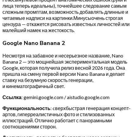
лица теперь идеальны), точнейшее следование самым
сложным промптам, возможность добавлять длинные и
читаемые надписи на картинки.Минусыочень строгая
цензура — откажется рисовать известных личностей или
малейший намек на жестокость.
Google Nano Banana 2
Несмотря на забавное и несерьезное название, Nano
Banana 2 — это мощнейшая экспериментальная модель
Google, которая получила релиз весной 2026 года. Она
пришла на смену первой версии Nano Banana и делает
ставку на безумную скорость генерации,
и кинематографичный свет.
Ссылка
: gemini.google.com / aistudio.google.com
Функциональность
: cверхбыстрая генерация концепт-
артов, гиперреалистичных фото и стилизованных
иллюстраций. Отлично работает с панорамными
соотношениями сторон.