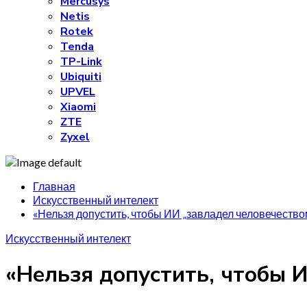
Mercusys
Netis
Rotek
Tenda
TP-Link
Ubiquiti
UPVEL
Xiaomi
ZTE
Zyxel
Главная
Искусственный интелект
«Нельзя допустить, чтобы ИИ „завладел человечество
Искусственный интелект
«Нельзя допустить, чтобы 