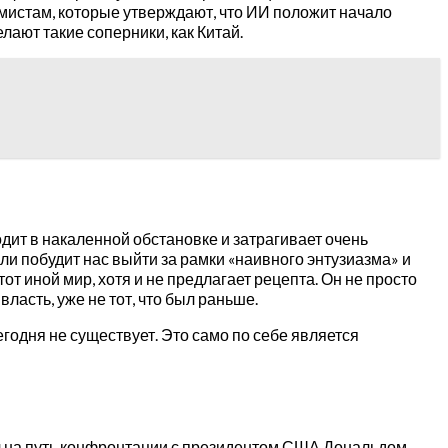
мистам, которые утверждают, что ИИ положит начало
ают такие соперники, как Китай.
дит в накаленной обстановке и затрагивает очень
и побудит нас выйти за рамки «наивного энтузиазма» и
т иной мир, хотя и не предлагает рецепта. Он не просто
ласть, уже не тот, что был раньше.
егодня не существует. Это само по себе является
ал на путь конфронтации с президентом США Дональдом