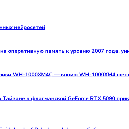
енных нейросетей
 на оперативную память к уровню 2007 года, ун
ушники WH-1000XM4C — копию WH-1000XM4 шес
 в Тайване к флагманской GeForce RTX 5090 п