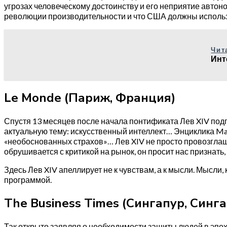
угрозах человеческому достоинству и его неприятие автон
революции производительности и что США должны использов
Чит
Инт
Le Monde (Париж, Франция)
Спустя 13 месяцев после начала понтификата Лев XIV подп
актуальную тему: искусственный интеллект… Энциклика Mag
«необоснованных страхов»… Лев XIV не просто провозглашае
обрушивается с критикой на рынок, он просит нас признать,
Здесь Лев XIV апеллирует не к чувствам, а к мысли. Мысли,
программой.
The Business Times (Сингапур, Синга
Так открыто заявляя о необходимости защиты людей в эпо