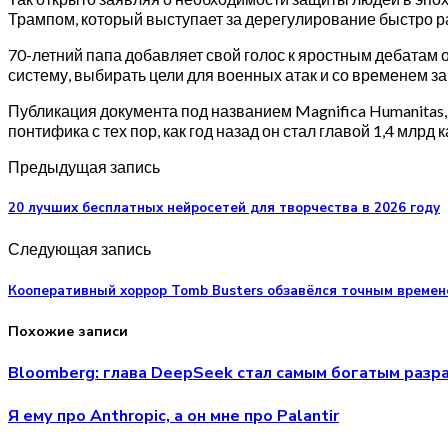
Трампом, который выступает за дерегулирование быстро 
70-летний папа добавляет свой голос к яростным дебатам о
систему, выбирать цели для военных атак и со временем з
Публикация документа под названием Magnifica Humanitas,
понтифика с тех пор, как год назад он стал главой 1,4 млрд 
Предыдущая запись
20 лучших бесплатных нейросетей для творчества в 2026 году
Следующая запись
Кооперативный хоррор Tomb Busters обзавёлся точным времен
Похожие записи
Bloomberg: глава DeepSeek стал самым богатым разр
Я ему про Anthropic, а он мне про Palantir