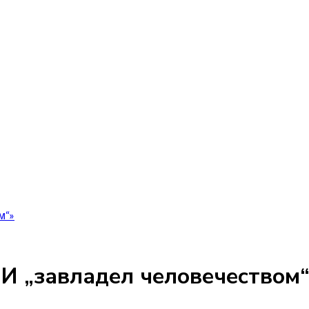
м“»
ИИ „завладел человечеством“