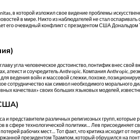
nitas, в которой изложил свое видение проблемы искусствен
новостей в мире. Никто из наблюдателей не стал оспаривать
ивает его очевидный конфликт с президентом США Дональдом
ния)
главу угла человеческое достоинство, понтифик внес свой 
, атеист и соучредитель Anthropic. Компания Anthropic, ре
для ведения войн и массовой слежки, похоже, позиционируе
кое сотрудничество как символ необходимого морального ди
вных качествах» своих больших языковых моделей, известны
 США)
са и представители различных религиозных групп, которые
ров в сфере технологической политики… Лев присоединяет с
отерей рабочих мест… Тот факт, что критика исходит от пер
жанной президентом Трампом, который обрушился на понтиф