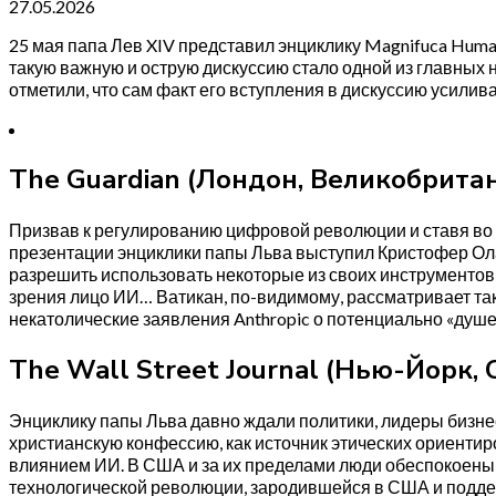
27.05.2026
25 мая папа Лев XIV представил энциклику Magnifuca Huma
такую важную и острую дискуссию стало одной из главных 
отметили, что сам факт его вступления в дискуссию усил
The Guardian (Лондон, Великобрита
Призвав к регулированию цифровой революции и ставя во 
презентации энциклики папы Льва выступил Кристофер Олах
разрешить использовать некоторые из своих инструментов 
зрения лицо ИИ… Ватикан, по-видимому, рассматривает та
некатолические заявления Anthropic о потенциально «душе
The Wall Street Journal (Нью-Йорк,
Энциклику папы Льва давно ждали политики, лидеры бизне
христианскую конфессию, как источник этических ориенти
влиянием ИИ. В США и за их пределами люди обеспокоены п
технологической революции, зародившейся в США и поддер