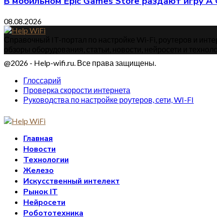
В мобильном Epic Games Store раздают игру A 
08.08.2026
Справочный IT-портал по настройке Wi-Fi, роутеров и интер
обзоры оборудования, статьи, новости, нейросети и техноло
@2026 - Help-wifi.ru. Все права защищены.
Глоссарий
Проверка скорости интернета
Руководства по настройке роутеров, сети, WI-FI
Главная
Новости
Технологии
Железо
Искусственный интелект
Рынок IT
Нейросети
Робототехника