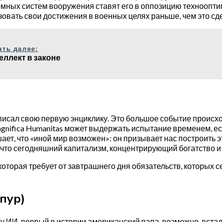
омных систем вооружения ставят его в оппозицию техноопти
ать свои достижения в военных целях раньше, чем это сдел
ать далее:
еллект в законе
исал свою первую энциклику. Это большое событие происхо
nifica Humanitas может выдержать испытание временем, есл
т, что «иной мир возможен»: он призывает нас построить это
 что сегодняшний капитализм, концентрирующий богатство и в
 которая требует от завтрашнего дня обязательств, которых с
пур)
ху ИИ, первый в истории американский папа, возможно, вст