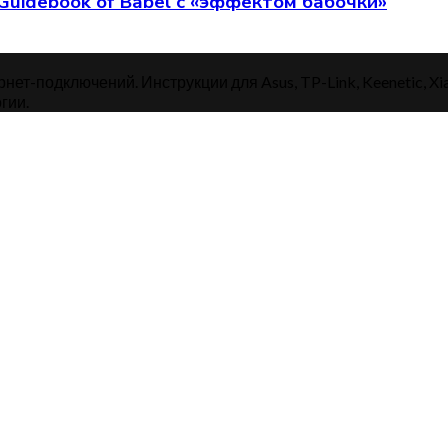
Guidebook of Babel с «эффектом бабочки»
нет-подключений. Инструкции для Asus, TP-Link, Keenetic, Xi
гии.