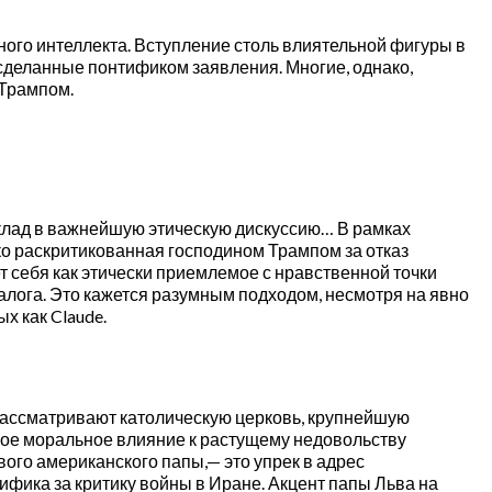
ного интеллекта. Вступление столь влиятельной фигуры в
 сделанные понтификом заявления. Многие, однако,
 Трампом.
вклад в важнейшую этическую дискуссию… В рамках
зко раскритикованная господином Трампом за отказ
т себя как этически приемлемое с нравственной точки
алога. Это кажется разумным подходом, несмотря на явно
х как Claude.
 рассматривают католическую церковь, крупнейшую
вое моральное влияние к растущему недовольству
вого американского папы,— это упрек в адрес
ика за критику войны в Иране. Акцент папы Льва на