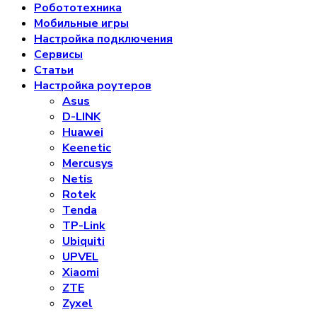
Робототехника
Мобильные игры
Настройка подключения
Сервисы
Статьи
Настройка роутеров
Asus
D-LINK
Huawei
Keenetic
Mercusys
Netis
Rotek
Tenda
TP-Link
Ubiquiti
UPVEL
Xiaomi
ZTE
Zyxel