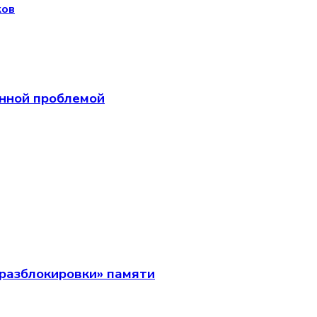
ков
анной проблемой
разблокировки» памяти