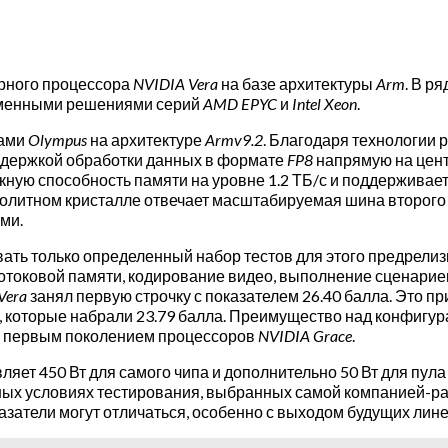
ерного процессора
NVIDIA Vera
на базе архитектуры
Arm
. В р
еменными решениями серий
AMD EPYC
и
Intel Xeon
.
рами
Olympus
на архитектуре
Armv9.2
. Благодаря технологии
оддержкой обработки данных в формате
FP8
напрямую на цент
скную способность памяти на уровне 1.2 ТБ/с и поддерживает
нолитном кристалле отвечает масштабируемая шина второго п
ми.
ать только определенный набор тестов для этого предрелиз
 потоковой памяти, кодирование видео, выполнение сценарие
Vera
занял первую строчку с показателем 26.40 балла. Это п
, которые набрали 23.79 балла. Преимущество над конфигу
 с первым поколением процессоров
NVIDIA Grace
.
ляет 450 Вт для самого чипа и дополнительно 50 Вт для пул
ных условиях тестирования, выбранных самой компанией-р
азатели могут отличаться, особенно с выходом будущих лин