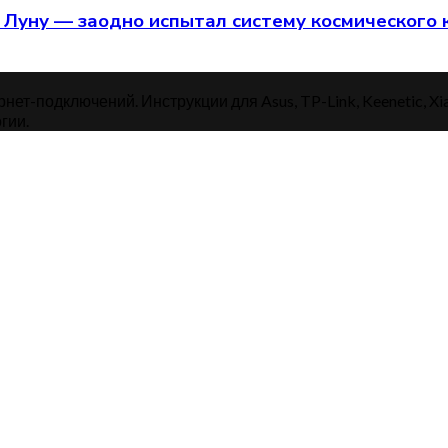
о Луну — заодно испытал систему космического
нет-подключений. Инструкции для Asus, TP-Link, Keenetic, Xi
гии.