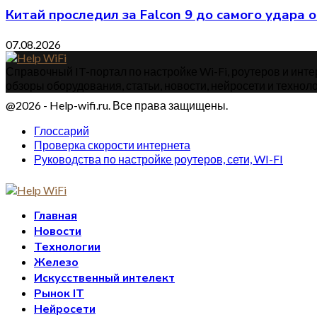
Китай проследил за Falcon 9 до самого удара 
07.08.2026
Справочный IT-портал по настройке Wi-Fi, роутеров и интер
обзоры оборудования, статьи, новости, нейросети и техноло
@2026 - Help-wifi.ru. Все права защищены.
Глоссарий
Проверка скорости интернета
Руководства по настройке роутеров, сети, WI-FI
Главная
Новости
Технологии
Железо
Искусственный интелект
Рынок IT
Нейросети