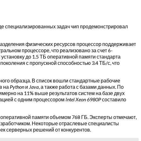
яде специализированных задач чип продемонстрировал
 разделения физических ресурсов процессор поддерживает
ральном процессоре, что реализовано за счет 6-
 установку до 1.5 ТБ оперативной памяти стандарта
околения с пропускной способностью 3.4 ТБ/с, что
ного образца. В список вошли стандартные рабочие
в на
Python
и
Java
, а также работа с базами данных. По
римерно на 11% выше результатов систем на базе двух
рацией с одним процессором
Intel Xeon 6980P
составило
а оперативной памяти объемом 768 ГБ. Эксперты отмечают,
азработчиком. Некоторые отраслевые специалисты
еек серверных решений от конкурентов.