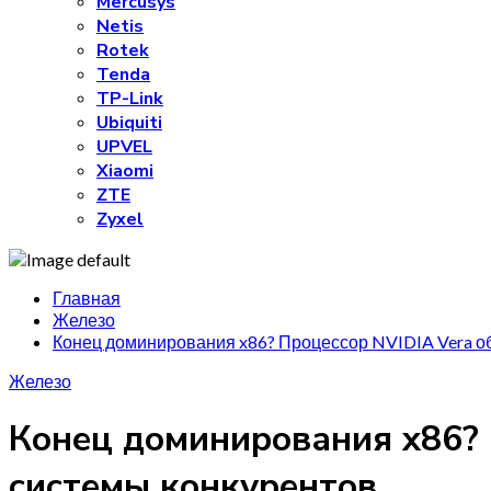
Mercusys
Netis
Rotek
Tenda
TP-Link
Ubiquiti
UPVEL
Xiaomi
ZTE
Zyxel
Главная
Железо
Конец доминирования x86? Процессор NVIDIA Vera 
Железо
Конец доминирования x86? 
системы конкурентов