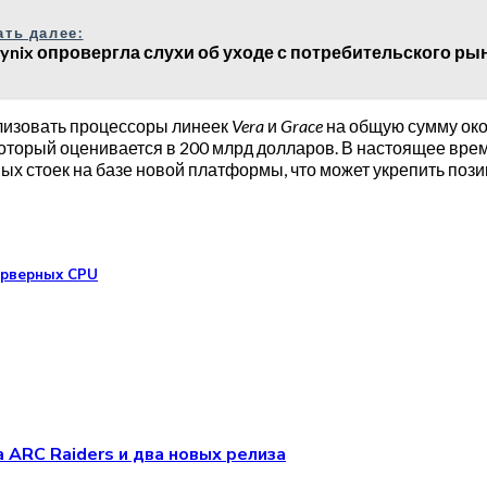
ать далее:
hynix опровергла слухи об уходе с потребительского ры
лизовать процессоры линеек
Vera
и
Grace
на общую сумму око
торый оценивается в 200 млрд долларов. В настоящее врем
х стоек на базе новой платформы, что может укрепить поз
серверных CPU
 ARC Raiders и два новых релиза