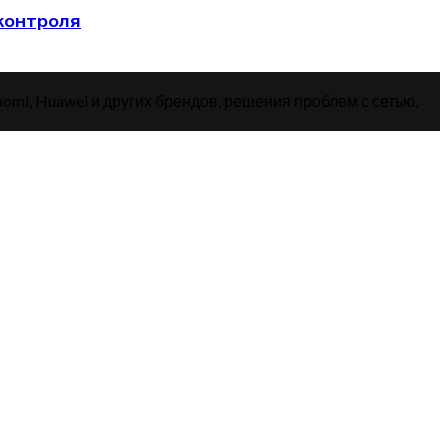
 контроля
aomi, Huawei и других брендов, решения проблем с сетью,