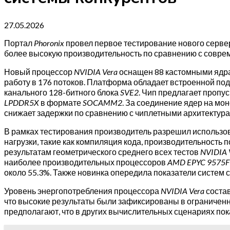
27.05.2026
Портал
Phoronix
провел первое тестирование нового серв
более высокую производительность по сравнению с совр
Новый процессор
NVIDIA Vera
оснащен 88 кастомными яд
работу в 176 потоков. Платформа обладает встроенной п
канального 128-битного блока
SVE2
. Чип предлагает пропу
LPDDR5X
в формате
SOCAMM2
. За соединение ядер на мо
снижает задержки по сравнению с чиплетными архитектура
В рамках тестирования производитель разрешил использов
нагрузки, такие как компиляция кода, производительность
результатам геометрического среднего всех тестов
NVIDIA 
наиболее производительных процессоров
AMD EPYC 9575F
около 55.3%. Также новинка опередила показатели систем
Уровень энергопотребления процессора
NVIDIA Vera
состав
что высокие результаты были зафиксированы в ограничен
предполагают, что в других вычислительных сценариях пок