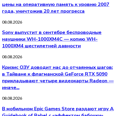
цены на оперативную память к уровню 2007
года, уничтожив 20 лет прогресса
08.08.2026
Sony выпустит в сентябре беспроводные
наушники WH-1000XM4C — копию WH-
1000XM4 шестилетней давности
08.08.2026
Кризис ОЗУ доводит нас до отчаянных шагов:
в Тайване к флагманской GeForce RTX 5090
прикладывают четыре видеокарты Radeon —
иначе...
08.08.2026
В мобильном Epic Games Store раздают игру A
Guidebook of Babel с «эффектом бабочки»