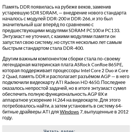
Память DDR появилась на рубеже веков, заменив
устаревшую SDR SDRAM, — внедрение нового стандарта
началось с модулей DDR-200 и DDR-266, и это был
значительный шаг вперёд по сравнению с
предшествующими модулями SDRAM PC100 и PC133.
Энтузиаст не уточнил, с какими модулями памяти он
запустил свою систему, но спустя несколько лет самым
быстрым стандартом стала DDR-400.
Другим важным компонентом сборки стала по-своему
легендарная материнская плата ASRock ConRoe 865PE,
которая поддерживает процессоры Intel Core 2 Duo и Core
2 Quad, память DDR и располагает разъёмом AGP — в него
подключили видеокарту ATI Radeon HD 4650. Последнее
оказалось непростой задачей, но в итоге энтузиаст сумел
обеспечить полную функциональность AGP 8X и
аппаратное ускорение H.264 на видеокарте. Для этого
потребовалось найти, а затем установить в систему 64-
битные драйверы ATI для
Windows
7, выпущенные в 2012
году.
Читать далее: