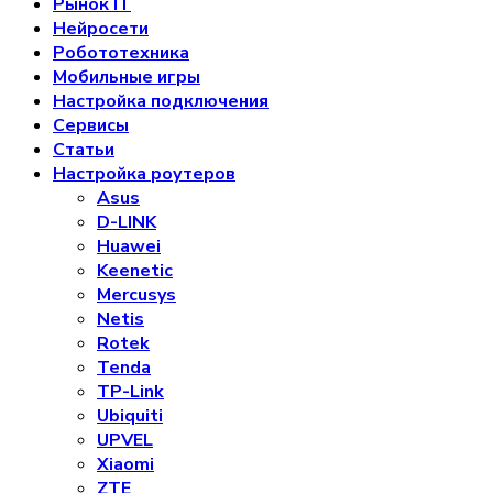
Рынок IT
Нейросети
Робототехника
Мобильные игры
Настройка подключения
Сервисы
Статьи
Настройка роутеров
Asus
D-LINK
Huawei
Keenetic
Mercusys
Netis
Rotek
Tenda
TP-Link
Ubiquiti
UPVEL
Xiaomi
ZTE