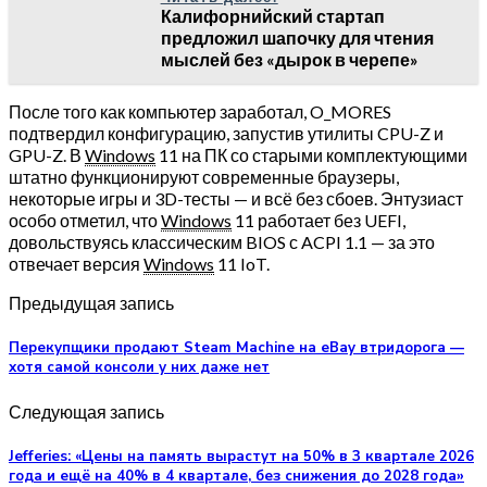
Калифорнийский стартап
предложил шапочку для чтения
мыслей без «дырок в черепе»
После того как компьютер заработал, O_MORES
подтвердил конфигурацию, запустив утилиты CPU-Z и
GPU-Z. В
Windows
11 на ПК со старыми комплектующими
штатно функционируют современные браузеры,
некоторые игры и 3D-тесты — и всё без сбоев. Энтузиаст
особо отметил, что
Windows
11 работает без UEFI,
довольствуясь классическим BIOS с ACPI 1.1 — за это
отвечает версия
Windows
11 IoT.
Предыдущая запись
Перекупщики продают Steam Machine на eBay втридорога —
хотя самой консоли у них даже нет
Следующая запись
Jefferies: «Цены на память вырастут на 50% в 3 квартале 2026
года и ещё на 40% в 4 квартале, без снижения до 2028 года»