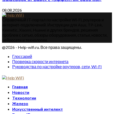
08.08.2026
Справочный IT-портал по настройке Wi-Fi, роутеров и
интернет-подключений. Инструкции для Asus, TP-Link,
Keenetic, Xiaomi, Huawei и других брендов, решения
проблем с сетью, обзоры оборудования, статьи, новости,
нейросети и технологии.
@2026 - Help-wifi.ru. Все права защищены.
Глоссарий
Проверка скорости интернета
Руководства по настройке роутеров, сети, WI-FI
Главная
Новости
Технологии
Железо
Искусственный интелект