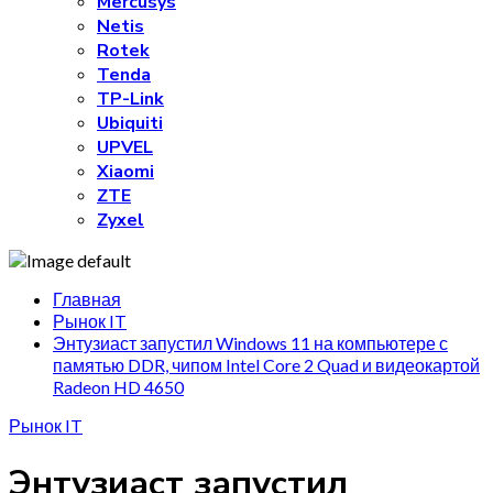
Mercusys
Netis
Rotek
Tenda
TP-Link
Ubiquiti
UPVEL
Xiaomi
ZTE
Zyxel
Главная
Рынок IT
Энтузиаст запустил Windows 11 на компьютере с
памятью DDR, чипом Intel Core 2 Quad и видеокартой
Radeon HD 4650
Рынок IT
Энтузиаст запустил