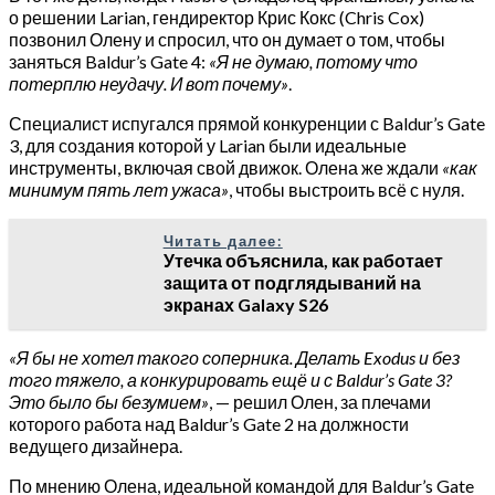
о решении Larian, гендиректор Крис Кокс (Chris Cox)
позвонил Олену и спросил, что он думает о том, чтобы
заняться Baldur’s Gate 4:
«Я не думаю, потому что
потерплю неудачу. И вот почему»
.
Специалист испугался прямой конкуренции с Baldur’s Gate
3, для создания которой у Larian были идеальные
инструменты, включая свой движок. Олена же ждали
«как
минимум пять лет ужаса»
, чтобы выстроить всё с нуля.
Читать далее:
Утечка объяснила, как работает
защита от подглядываний на
экранах Galaxy S26
«Я бы не хотел такого соперника. Делать Exodus и без
того тяжело, а конкурировать ещё и с Baldur’s Gate 3?
Это было бы безумием»
, — решил Олен, за плечами
которого работа над Baldur’s Gate 2 на должности
ведущего дизайнера.
По мнению Олена, идеальной командой для Baldur’s Gate