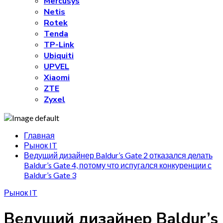
Mercusys
Netis
Rotek
Tenda
TP-Link
Ubiquiti
UPVEL
Xiaomi
ZTE
Zyxel
Главная
Рынок IT
Ведущий дизайнер Baldur’s Gate 2 отказался делать
Baldur’s Gate 4, потому что испугался конкуренции с
Baldur’s Gate 3
Рынок IT
Ведущий дизайнер Baldur’s