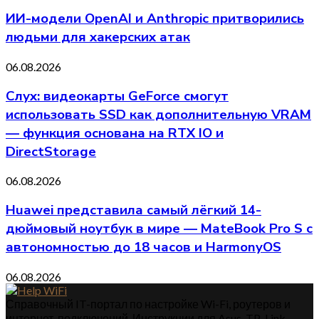
ИИ-модели OpenAI и Anthropic притворились
людьми для хакерских атак
06.08.2026
Слух: видеокарты GeForce смогут
использовать SSD как дополнительную VRAM
— функция основана на RTX IO и
DirectStorage
06.08.2026
Huawei представила самый лёгкий 14-
дюймовый ноутбук в мире — MateBook Pro S с
автономностью до 18 часов и HarmonyOS
06.08.2026
Справочный IT-портал по настройке Wi-Fi, роутеров и
интернет-подключений. Инструкции для Asus, TP-Link,