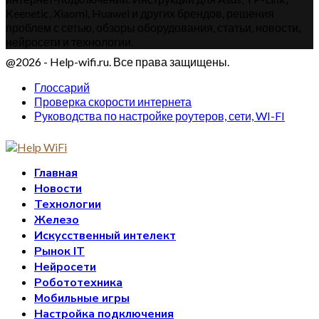
Keenetic, Xiaomi, Huawei и других брендов, решения
проблем с сетью, обзоры оборудования, статьи, новости,
нейросети и технологии.
@2026 - Help-wifi.ru. Все права защищены.
Глоссарий
Проверка скорости интернета
Руководства по настройке роутеров, сети, WI-FI
Главная
Новости
Технологии
Железо
Искусственный интелект
Рынок IT
Нейросети
Робототехника
Мобильные игры
Настройка подключения