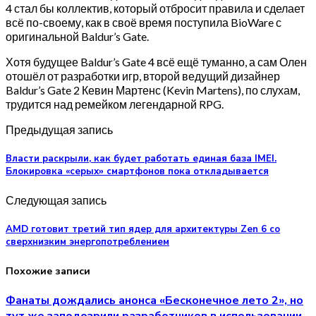
4 стал бы коллектив, который отбросит правила и сделает
всё по-своему, как в своё время поступила BioWare с
оригинальной Baldur’s Gate.
Хотя будущее Baldur’s Gate 4 всё ещё туманно, а сам Олен
отошёл от разработки игр, второй ведущий дизайнер
Baldur’s Gate 2 Кевин Мартенс (Kevin Martens), по слухам,
трудится над ремейком легендарной RPG.
Предыдущая запись
Власти раскрыли, как будет работать единая база IMEI.
Блокировка «серых» смартфонов пока откладывается
Следующая запись
AMD готовит третий тип ядер для архитектуры Zen 6 со
сверхнизким энергопотреблением
Похожие записи
Фанаты дождались анонса «Бесконечное лето 2», но
тут же заподозрили разработчиков в использовании