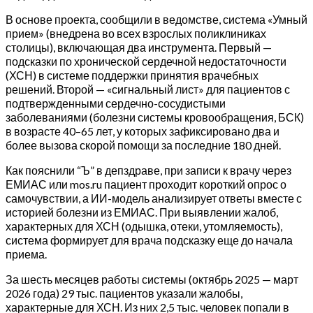
В основе проекта, сообщили в ведомстве, система «Умный
прием» (внедрена во всех взрослых поликлиниках
столицы), включающая два инструмента. Первый —
подсказки по хронической сердечной недостаточности
(ХСН) в системе поддержки принятия врачебных
решений. Второй — «сигнальный лист» для пациентов с
подтвержденными сердечно-сосудистыми
заболеваниями (болезни системы кровообращения, БСК)
в возрасте 40–65 лет, у которых зафиксировано два и
более вызова скорой помощи за последние 180 дней.
Как пояснили “Ъ” в депздраве, при записи к врачу через
ЕМИАС или mos.ru пациент проходит короткий опрос о
самочувствии, а ИИ-модель анализирует ответы вместе с
историей болезни из ЕМИАС. При выявлении жалоб,
характерных для ХСН (одышка, отеки, утомляемость),
система формирует для врача подсказку еще до начала
приема.
За шесть месяцев работы системы (октябрь 2025 — март
2026 года) 29 тыс. пациентов указали жалобы,
характерные для ХСН. Из них 2,5 тыс. человек попали в