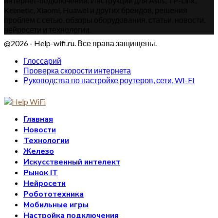
интернет-подключений. Инструкции для Asus, TP-Link,
Keenetic, Xiaomi, Huawei и других брендов, решения
проблем с сетью, обзоры оборудования, статьи, новости,
нейросети и технологии.
@2026 - Help-wifi.ru. Все права защищены.
Глоссарий
Проверка скорости интернета
Руководства по настройке роутеров, сети, WI-FI
Главная
Новости
Технологии
Железо
Искусственный интелект
Рынок IT
Нейросети
Робототехника
Мобильные игры
Настройка подключения