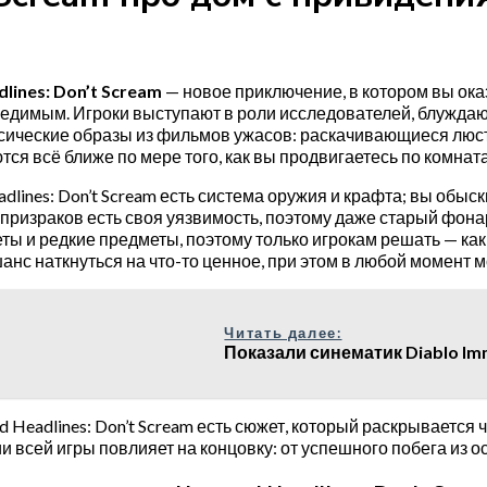
lines: Don’t Scream
— новое приключение , в котором вы ок
едимым. Игроки выступают в роли исследователей, блужда
сические образы из фильмов ужасов: раскачивающиеся люс
ся всё ближе по мере того, как вы продвигаетесь по комнат
dlines: Don’t Scream есть система оружия и крафта; вы обыс
 призраков есть своя уязвимость, поэтому даже старый фона
ты и редкие предметы, поэтому только игрокам решать — как
анс наткнуться на что-то ценное, при этом в любой момент 
Читать далее:
Показали синематик Diablo Im
d Headlines: Don’t Scream есть сюжет, который раскрывается
и всей игры повлияет на концовку: от успешного побега из ос