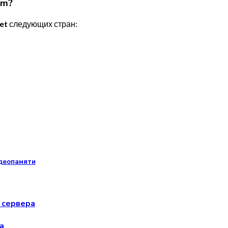
am?
et
следующих стран:
идеопамяти
 сервера
а