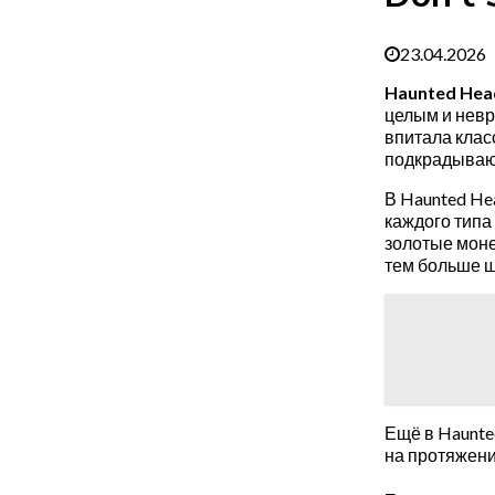
23.04.2026
Haunted Head
целым и невр
впитала клас
подкрадывают
В Haunted Hea
каждого типа
золотые моне
тем больше ш
Ещё в Haunte
на протяжени