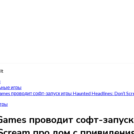
я
ные игры
Games проводит софт-запуск игры Haunted Headlines: Don’t S
гры
 Games проводит софт-запуск
 Scream про дом с привидени