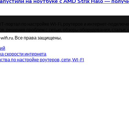
апустили на ноутбуке с AMD Strix Halo — получ
-портал по настройке Wi-Fi, роутеров и интернет-подключений
ов, решения проблем с сетью, обзоры оборудования, статьи, н
wifi.ru. Все права защищены.
рий
а скорости интернета
ства по настройке роутеров, сети, WI-FI