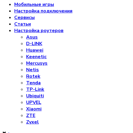
Мобильные игры
Настройка подключения
Сервисы
Статьи
Настройка роутеров
Asus
D-LINK
Huawei
Keenetic
Mercusys
Netis
Rotek
Tenda
TP-Link
Ubiquiti
UPVEL
Xiaomi
ZTE
Zyxel