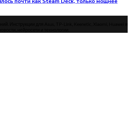
илось почти как Steam Deck, только мощнее
. Инструкции для Asus, TP-Link, Keenetic, Xiaomi, Huawei и
овости, нейросети и технологии.