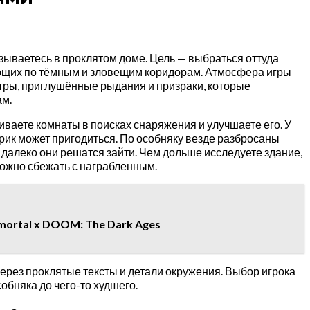
азываетесь в проклятом доме. Цель — выбраться оттуда
ющих по тёмным и зловещим коридорам. Атмосфера игры
тры, приглушённые рыдания и призраки, которые
ам.
киваете комнаты в поисках снаряжения и улучшаете его. У
рик может пригодиться. По особняку везде разбросаны
 далеко они решатся зайти. Чем дольше исследуете здание,
можно сбежать с награбленным.
mortal x DOOM: The Dark Ages
 через проклятые тексты и детали окружения. Выбор игрока
обняка до чего-то худшего.