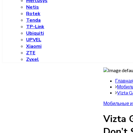
Mercusys
Netis
Rotek
Tenda
TP-Link
Ubiquiti
UPVEL
Xiaomi
ZTE
Zyxel
Главна
Мобиль
Vizta 
Мобильные и
Vizta
Don’t