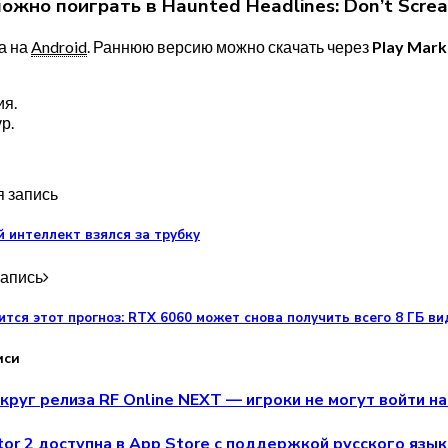
можно поиграть в Haunted Headlines: Don’t Scre
а на
Android
. Раннюю версию можно скачать через
Play Mark
я.
р.
 запись
 интеллект взялся за трубку
апись
ится этот прогноз: RTX 6060 может снова получить всего 8 ГБ в
иси
руг релиза RF Online NEXT — игроки не могут войти на
ator 2 доступна в App Store с поддержкой русского язык