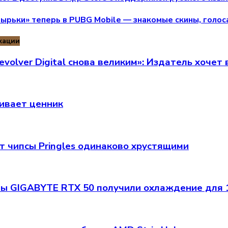
ырьки» теперь в PUBG Mobile — знакомые скины, голос
кации
volver Digital снова великим»: Издатель хочет
ивает ценник
т чипсы Pringles одинаково хрустящими
ы GIGABYTE RTX 50 получили охлаждение для 1