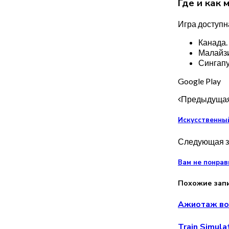
Где и как 
Игра доступн
Канада.
Малайзи
Сингапу
Google Play
Предыдущая
Искусственный
Следующая з
Вам не понрав
Похожие зап
Ажиотаж вок
Train Simul