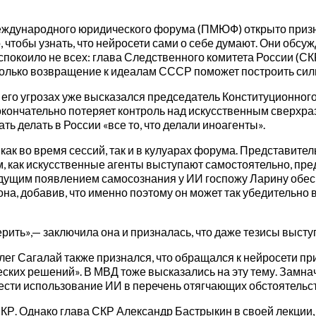
еждународного юридического форума (ПМЮФ) открыто призна
, чтобы узнать, что нейросети сами о себе думают. Они обсу
еспокоило не всех: глава Следственного комитета России (
 только возвращение к идеалам СССР поможет построить сил
его угрозах уже высказался председатель Конституционного
кончательно потеряет контроль над искусственным сверхр
ть делать в России «все то, что делали иноагенты».
как во время сессий, так и в кулуарах форума. Представит
, как искусственные агенты выступают самостоятельно, пре
ядущим появлением самосознания у ИИ госпожу Ларину обес
а она, добавив, что именно поэтому он может так убедитель
верить»,— заключила она и призналась, что даже тезисы выс
г Сагалай также признался, что обращался к нейросети при 
ических решений». В МВД тоже высказались на эту тему. Зам
ести использование ИИ в перечень отягчающих обстоятельс
КР. Однако глава СКР Александр Бастрыкин в своей лекции,