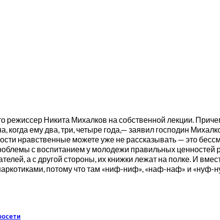
о режиссер Никита Михалков на собственной лекции. Приче
гда ему два, три, четыре года,— заявил господин Михалков.—
енности нравственные можете уже не рассказывать — это бес
 Проблемы с воспитанием у молодежи правильных ценностей ре
елей, а с другой стороны, их книжки лежат на полке. И вмес
наркотиками, потому что там «ниф-ниф», «наф-наф» и «нуф-н
росети