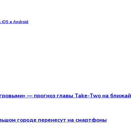
 iOS и Android
игровыми» — прогноз главы Take-Two на ближа
 большом городе перенесут на смартфоны