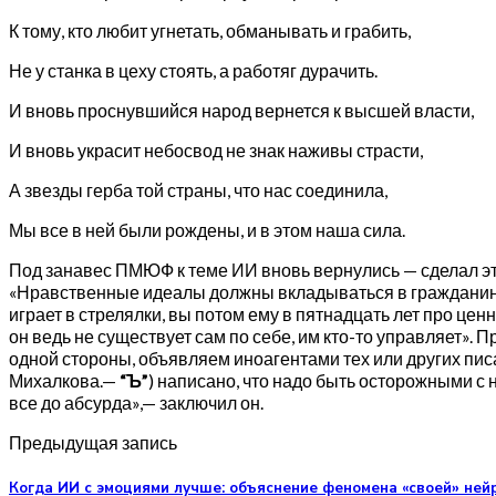
К тому, кто любит угнетать, обманывать и грабить,
Не у станка в цеху стоять, а работяг дурачить.
И вновь проснувшийся народ вернется к высшей власти,
И вновь украсит небосвод не знак наживы страсти,
А звезды герба той страны, что нас соединила,
Мы все в ней были рождены, и в этом наша сила.
Под занавес ПМЮФ к теме ИИ вновь вернулись — сделал эт
«Нравственные идеалы должны вкладываться в гражданина, ко
играет в стрелялки, вы потом ему в пятнадцать лет про ц
он ведь не существует сам по себе, им кто-то управляет».
одной стороны, объявляем иноагентами тех или других писат
Михалкова.—
“Ъ”
) написано, что надо быть осторожными с 
все до абсурда»,— заключил он.
Предыдущая запись
Когда ИИ с эмоциями лучше: объяснение феномена «своей» ней