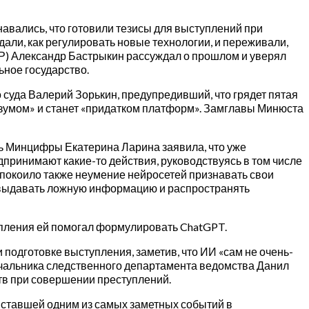
вались, что готовили тезисы для выступлений при
ждали, как регулировать новые технологии, и переживали,
СКР) Александр Бастрыкин рассуждал о прошлом и уверял
ьное государство.
 суда Валерий Зорькин, предупредивший, что грядет пятая
азумом» и станет «придатком платформ». Замглавы Минюста
ель Минцифры Екатерина Ларина заявила, что уже
дпринимают какие-то действия, руководствуясь в том числе
покоило также неумение нейросетей признавать свои
но выдавать ложную информацию и распространять
тупления ей помогал формулировать ChatGPT.
подготовке выступления, заметив, что ИИ «сам не очень-
начальника следственного департамента ведомства Данил
тв при совершении преступлений.
 ставшей одним из самых заметных событий в