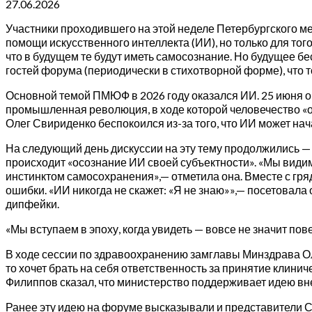
27.06.2026
Участники проходившего на этой неделе Петербургского м
помощи искусственного интеллекта (ИИ), но только для того
что в будущем те будут иметь самосознание. Но будущее б
гостей форума (периодически в стихотворной форме), что
Основной темой ПМЮФ в 2026 году оказался ИИ. 25 июня о 
промышленная революция, в ходе которой человечество «о
Олег Свириденко беспокоился из-за того, что ИИ может нача
На следующий день дискуссии на эту тему продолжились — 
происходит «осознание ИИ своей субъектности». «Мы видим
инстинктом самосохранения»,— отметила она. Вместе с гр
ошибки. «ИИ никогда не скажет: «Я не знаю»»,— посетовал
дипфейки.
«Мы вступаем в эпоху, когда увидеть — вовсе не значит по
В ходе сессии по здравоохранению замглавы Минздрава Оле
то хочет брать на себя ответственность за принятие клин
Филиппов сказал, что министерство поддерживает идею вн
Ранее эту идею на форуме высказывали и представители С