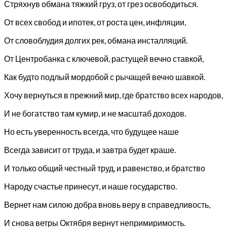
Стряхнув обмана тяжкий груз, от грез освободиться.
От всех свобод и ипотек, от роста цен, инфляции,
От словоблудия долгих рек, обмана инсталляций.
От Центробанка с ключевой, растущей вечно ставкой,
Как будто подлый мордобой с рычащей вечно шавкой.
Хочу вернуться в прежний мир, где братство всех народов,
И не богатство там кумир, и не масштаб доходов.
Но есть уверенность всегда, что будущее наше
Всегда зависит от труда, и завтра будет краше.
И только общий честный труд, и равенство, и братство
Народу счастье принесут, и наше государство.
Вернет нам силою добра вновь веру в справедливость,
И снова ветры Октября вернут непримиримость.