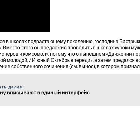
ся в школах подрастающему поколению, господина Бастрыкин
ь». Вместо этого он предложил проводить в школах «уроки му
пионеров и комсомол», потому что о нынешнем «Движении пе
акой молодой, / И юный Октябрь впереди», а затем предался
е собственного сочинения (см. вынос), в котором призналс
ать далее:
ну вписывают в единый интерфейс