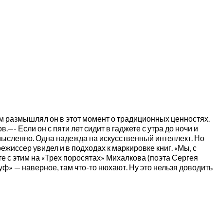
м размышлял он в этот момент о традиционных ценностях.
- Если он с пяти лет сидит в гаджете с утра до ночи и
смысленно. Одна надежда на искусственный интеллект. Но
жиссер увидел и в подходах к маркировке книг. «Мы, с
те с этим на «Трех поросятах» Михалкова (поэта Сергея
уф» — наверное, там что-то нюхают. Ну это нельзя доводить