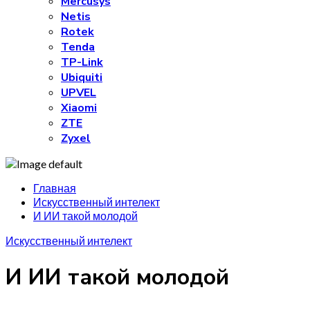
Mercusys
Netis
Rotek
Tenda
TP-Link
Ubiquiti
UPVEL
Xiaomi
ZTE
Zyxel
Главная
Искусственный интелект
И ИИ такой молодой
Искусственный интелект
И ИИ такой молодой