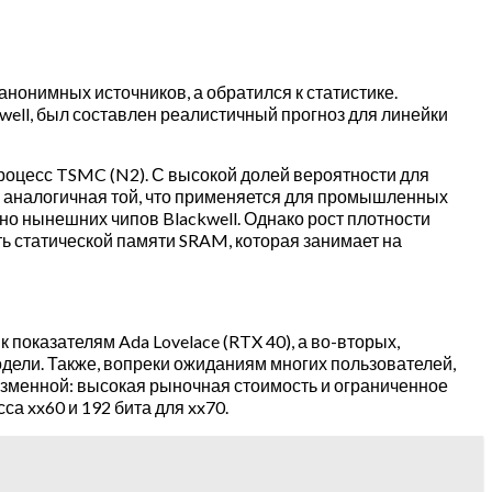
нонимных источников, а обратился к статистике.
ell, был составлен реалистичный прогноз для линейки
роцесс TSMC (N2). С высокой долей вероятности для
, аналогичная той, что применяется для промышленных
но нынешних чипов Blackwell. Однако рост плотности
ь статической памяти SRAM, которая занимает на
 показателям Ada Lovelace (RTX 40), а во-вторых,
дели. Также, вопреки ожиданиям многих пользователей,
изменной: высокая рыночная стоимость и ограниченное
а xx60 и 192 бита для xx70.