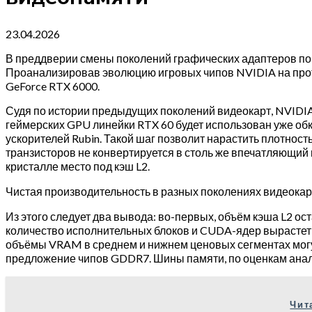
23.04.2026
В преддверии смены поколений графических адаптеров пор
Проанализировав эволюцию игровых чипов NVIDIA на протя
GeForce RTX 6000.
Судя по истории предыдущих поколений видеокарт, NVIDIA 
геймерских GPU линейки RTX 60 будет использован уже об
ускорителей Rubin. Такой шаг позволит нарастить плотнос
транзисторов не конвертируется в столь же впечатляющий
кристалле место под кэш L2.
Чистая производительность в разных поколениях видеока
Из этого следует два вывода: во-первых, объём кэша L2 ост
количество исполнительных блоков и CUDA-ядер вырастет 
объёмы VRAM в среднем и нижнем ценовых сегментах могу
предложение чипов GDDR7. Шины памяти, по оценкам аналит
Чит