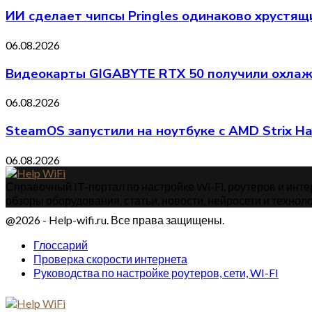
ИИ сделает чипсы Pringles одинаково хрустя
06.08.2026
Видеокарты GIGABYTE RTX 50 получили охлажд
06.08.2026
SteamOS запустили на ноутбуке с AMD Strix H
06.08.2026
Справочный IT-портал по настройке Wi-Fi, роутеров и интер
обзоры оборудования, статьи, новости, нейросети и техноло
@2026 - Help-wifi.ru. Все права защищены.
Глоссарий
Проверка скорости интернета
Руководства по настройке роутеров, сети, WI-FI