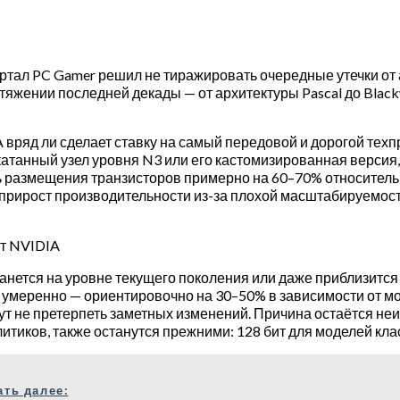
тал PC Gamer решил не тиражировать очередные утечки от а
жении последней декады — от архитектуры Pascal до Blackw
вряд ли сделает ставку на самый передовой и дорогой техп
катанный узел уровня N3 или его кастомизированная версия
ть размещения транзисторов примерно на 60–70% относитель
 прирост производительности из-за плохой масштабируемост
рт NVIDIA
анется на уровне текущего поколения или даже приблизится к
умеренно — ориентировочно на 30–50% в зависимости от мо
т не претерпеть заметных изменений. Причина остаётся не
иков, также останутся прежними: 128 бит для моделей класс
ать далее: