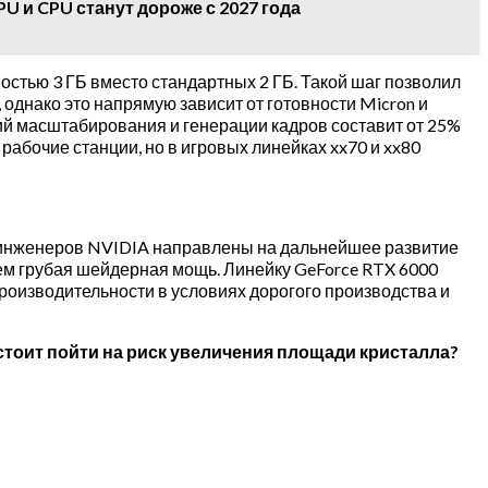
U и CPU станут дороже с 2027 года
стью 3 ГБ вместо стандартных 2 ГБ. Такой шаг позволил
 однако это напрямую зависит от готовности Micron и
ий масштабирования и генерации кадров составит от 25%
рабочие станции, но в игровых линейках xx70 и xx80
я инженеров NVIDIA направлены на дальнейшее развитие
ем грубая шейдерная мощь. Линейку GeForce RTX 6000
роизводительности в условиях дорогого производства и
A стоит пойти на риск увеличения площади кристалла?