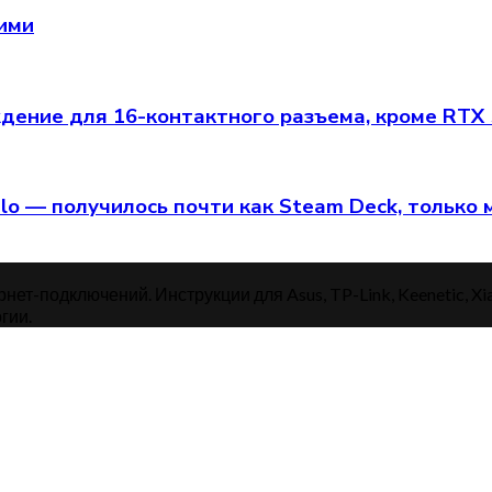
щими
ение для 16-контактного разъема, кроме RTX
alo — получилось почти как Steam Deck, только
нет-подключений. Инструкции для Asus, TP-Link, Keenetic, Xi
гии.