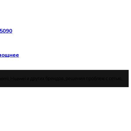
 5090
 мощнее
aomi, Huawei и других брендов, решения проблем с сетью,