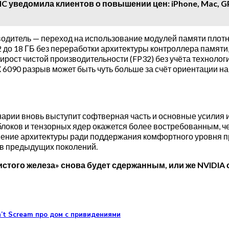
C уведомила клиентов о повышении цен: iPhone, Mac, GP
одитель — переход на использование модулей памяти плотно
2 до 18 ГБ без переработки архитектуры контроллера памяти,
рост чистой производительности (FP32) без учёта технолог
6090 разрыв может быть чуть больше за счёт ориентации на 
енарии вновь выступит софтверная часть и основные усили
блоков и тензорных ядер окажется более востребованным, ч
чшение архитектуры ради поддержания комфортного уровня п
ов предыдущих поколений.
«чистого железа» снова будет сдержанным, или же NVIDI
n’t Scream про дом с привидениями