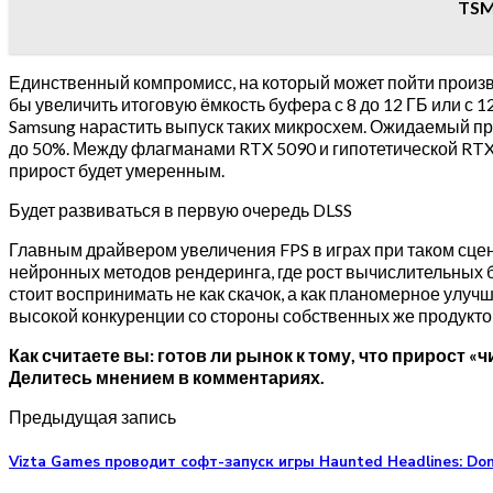
TSM
Единственный компромисс, на который может пойти произв
бы увеличить итоговую ёмкость буфера с 8 до 12 ГБ или с 1
Samsung нарастить выпуск таких микросхем. Ожидаемый при
до 50%. Между флагманами RTX 5090 и гипотетической RTX 
прирост будет умеренным.
Будет развиваться в первую очередь DLSS
Главным драйвером увеличения FPS в играх при таком сц
нейронных методов рендеринга, где рост вычислительных 
стоит воспринимать не как скачок, а как планомерное улу
высокой конкуренции со стороны собственных же продукт
Как считаете вы: готов ли рынок к тому, что прирост 
Делитесь мнением в комментариях.
Предыдущая запись
Vizta Games проводит софт-запуск игры Haunted Headlines: Do