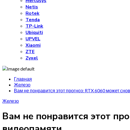
Mercusys
Netis
Rotek
Tenda
TP-Link
Ubiquiti
UPVEL
Xiaomi
ZTE
Zyxel
Главная
Железо
Вам не понравится этот прогноз: RTX 6060 может сно
Железо
Вам не понравится этот про
видеопамяти