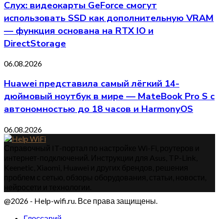
Слух: видеокарты GeForce смогут
использовать SSD как дополнительную VRAM
— функция основана на RTX IO и
DirectStorage
06.08.2026
Huawei представила самый лёгкий 14-
дюймовый ноутбук в мире — MateBook Pro S с
автономностью до 18 часов и HarmonyOS
06.08.2026
Справочный IT-портал по настройке Wi-Fi, роутеров и
интернет-подключений. Инструкции для Asus, TP-Link,
Keenetic, Xiaomi, Huawei и других брендов, решения
проблем с сетью, обзоры оборудования, статьи, новости,
нейросети и технологии.
@2026 - Help-wifi.ru. Все права защищены.
Глоссарий