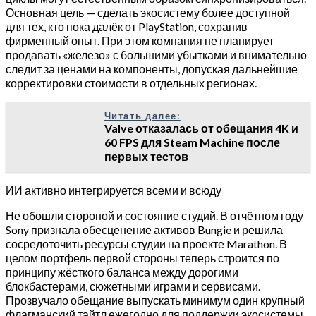
Основная цель — сделать экосистему более доступной
для тех, кто пока далёк от PlayStation, сохранив
фирменный опыт. При этом компания не планирует
продавать «железо» с большими убытками и внимательно
следит за ценами на компоненты, допуская дальнейшие
корректировки стоимости в отдельных регионах.
Читать далее:
Valve отказалась от обещания 4K и
60 FPS для Steam Machine после
первых тестов
ИИ активно интегрируется всеми и всюду
Не обошли стороной и состояние студий. В отчётном году
Sony признала обесценение активов Bungie и решила
сосредоточить ресурсы студии на проекте Marathon. В
целом портфель первой стороны теперь строится по
принципу жёсткого баланса между дорогими
блокбастерами, сюжетными играми и сервисами.
Прозвучало обещание выпускать минимум один крупный
флагманский тайтл ежегодно для поддержки экосистемы,