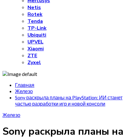
Mercusys
Netis
Rotek
Tenda
TP-Link
Ubiquiti
UPVEL
Xiaomi
ZTE
Zyxel
Главная
Железо
Sony раскрыла планы на PlayStation: ИИ станет
частью разработки игр и новой консоли
Железо
Sony раскрыла планы на