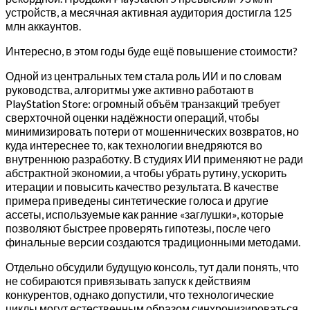
устройств, а месячная активная аудитория достигла 125
млн аккаунтов.
Интересно, в этом годы буде ещё повышение стоимости?
Одной из центральных тем стала роль ИИ и по словам
руководства, алгоритмы уже активно работают в
PlayStation Store: огромный объём транзакций требует
сверхточной оценки надёжности операций, чтобы
минимизировать потери от мошеннических возвратов, но
куда интереснее то, как технологии внедряются во
внутреннюю разработку. В студиях ИИ применяют не ради
абстрактной экономии, а чтобы убрать рутину, ускорить
итерации и повысить качество результата. В качестве
примера приведены синтетические голоса и другие
ассеты, используемые как ранние «заглушки», которые
позволяют быстрее проверять гипотезы, после чего
финальные версии создаются традиционными методами.
Отдельно обсудили будущую консоль, тут дали понять, что
не собираются привязывать запуск к действиям
конкурентов, однако допустили, что технологические
циклы могут естественным образом синхронизироваться.