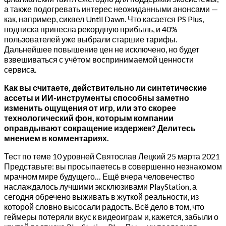
а также подогревать интерес неожиданными анонсами —
как, например, сиквел Until Dawn. Что касается PS Plus,
подписка принесла рекордную прибыль, и 40%
пользователей уже выбрали старшие тарифы.
Дальнейшее повышение цен не исключено, но будет
взвешиваться с учётом воспринимаемой ценности
сервиса.
Как вы считаете, действительно ли синтетические
ассеты и ИИ-инструменты способны заметно
изменить ощущения от игр, или это скорее
технологический фон, которым компании
оправдывают сокращение издержек? Делитесь
мнением в комментариях.
Тест по теме 10 уровней Святослав Лецкий 25 марта 2021
Представьте: вы просыпаетесь в совершенно незнакомом
мрачном мире будущего… Ещё вчера человечество
наслаждалось лучшими эксклюзивами PlayStation, а
сегодня обречено выживать в жуткой реальности, из
которой словно высосали радость. Всё дело в том, что
геймеры потеряли вкус к видеоиграм и, кажется, забыли о