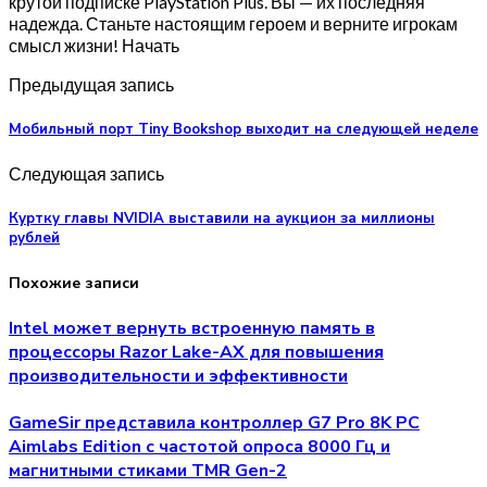
крутой подписке PlayStation Plus. Вы — их последняя
надежда. Станьте настоящим героем и верните игрокам
смысл жизни! Начать
Предыдущая запись
Мобильный порт Tiny Bookshop выходит на следующей неделе
Следующая запись
Куртку главы NVIDIA выставили на аукцион за миллионы
рублей
Похожие записи
Intel может вернуть встроенную память в
процессоры Razor Lake-AX для повышения
производительности и эффективности
GameSir представила контроллер G7 Pro 8K PC
Aimlabs Edition с частотой опроса 8000 Гц и
магнитными стиками TMR Gen-2