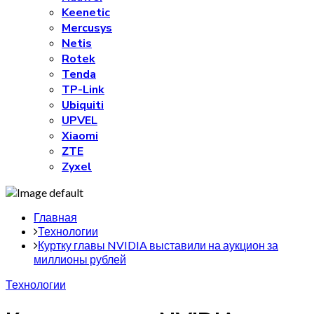
Keenetic
Mercusys
Netis
Rotek
Tenda
TP-Link
Ubiquiti
UPVEL
Xiaomi
ZTE
Zyxel
Главная
Технологии
Куртку главы NVIDIA выставили на аукцион за
миллионы рублей
Технологии