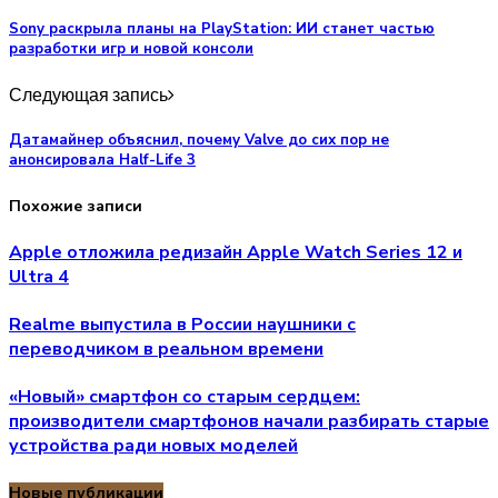
Sony раскрыла планы на PlayStation: ИИ станет частью
разработки игр и новой консоли
Следующая запись
Датамайнер объяснил, почему Valve до сих пор не
анонсировала Half-Life 3
Похожие записи
Apple отложила редизайн Apple Watch Series 12 и
Ultra 4
Realme выпустила в России наушники с
переводчиком в реальном времени
«Новый» смартфон со старым сердцем:
производители смартфонов начали разбирать старые
устройства ради новых моделей
Новые публикации