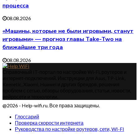
процесса
08.08.2026
«Машины, которые не были игровыми, станут
игровыми» — прогноз главы Take-Two на
ближайшие три года
08.08.2026
Справочный IT-портал по настройке Wi-Fi, роутеров и
интернет-подключений. Инструкции для Asus, TP-Link,
Keenetic, Xiaomi, Huawei и других брендов, решения
проблем с сетью, обзоры оборудования, статьи, новости,
нейросети и технологии.
@2026 - Help-wifi.ru. Все права защищены.
Глоссарий
Проверка скорости интернета
Руководства по настройке роутеров, сети, WI-FI