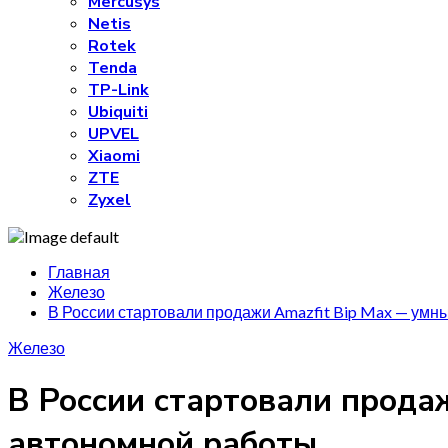
Mercusys
Netis
Rotek
Tenda
TP-Link
Ubiquiti
UPVEL
Xiaomi
ZTE
Zyxel
Главная
Железо
В России стартовали продажи Amazfit Bip Max — умны
Железо
В России стартовали прода
автономной работы