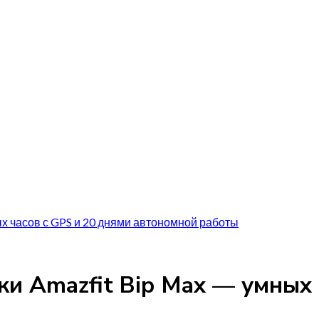
х часов с GPS и 20 днями автономной работы
жи Amazfit Bip Max — умных 