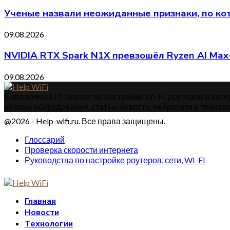
Ученые назвали неожиданные признаки, по к
09.08.2026
NVIDIA RTX Spark N1X превзошёл Ryzen AI Max
09.08.2026
Справочный IT-портал по настройке Wi-Fi, роутеров и интер
обзоры оборудования, статьи, новости, нейросети и техноло
@2026 - Help-wifi.ru. Все права защищены.
Глоссарий
Проверка скорости интернета
Руководства по настройке роутеров, сети, WI-FI
Главная
Новости
Технологии