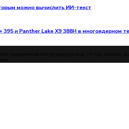
оторым можно вычислить ИИ-текст
+ 395 и Panther Lake X9 388H в многоядерном т
нет-подключений. Инструкции для Asus, TP-Link, Keenetic, Xi
гии.