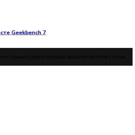
есте Geekbench 7
aomi, Huawei и других брендов, решения проблем с сетью,