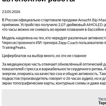
23.05.2026
В России официально стартовали продажи Amazfit Bip Max 
приёмник. Устройство получило 2,07-дюймовый AMOLED-дис
что часы можно не снимать во время плавания в бассейне 
Модель нацелена на тех, кто чередует различные активнос
Через встроенного ИИ-тренера Zepp Coach пользователю п
TrainingPeaks.
Циферблатов на выбор много, но это не главное
За медицинскую часть отвечает обновлённый оптический дат
показателей стресса и вариабельности сердечного ритма. А
энергии, опираясь на качество сна и общую активность. Та
подкастов (производитель говорит о 26 часах аудио), но и
экран топографические карты, контурные схемы и даже ка
Чит
Тер