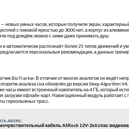
— новых умных часов, которые получили экран, характерный
плей с пиковой яркостью до 3000 нит, а корпус из алюмини
или под дождём, можно с ними даже принимать душ.
ти и автоматически распознаёт более 25 типов движений и у
редлагаются персональные рекомендации, а данные трениро
чик BioTracker. В отличие от многих аналогов он ведёт неп
лгоритм анализа сна обновлён до версии Sleep Algorithm V4
кже часы имеют встроенный накопитель на 4 ГБ, который исп
 для загрузки офлайн-карт. Навигационный модуль работает 
рты горнолыжных трасс.
ать далее:
мочувствительный кабель ASRock 12V-2х6 спас видеока