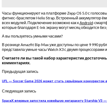
Часы функционируют на платформе Zepp OS 5.0 с голосовы
фитнес-браслетом Helio Strap. Встроенный аккумулятор ём
всех модулей. Подключение возможно как к
Android
-смартф
которые благодаря E-Ink экрану могут месяц обходится без 
А вы пользуетесь умными часами?
В рознице Amazfit Bip Max уже доступны по цене 9 990 руб
представила умные часы Watch X3 с двумя процессорами и
Считаете ли вы такой набор характеристик достаточн
комментариях.
Предыдущая запись
UFL — Soccer Game 2026 может стать серьёзным конкурентом eFo
Следующая запись
SpaceX впервые запустила новейшую мегаракету Starship V3 —