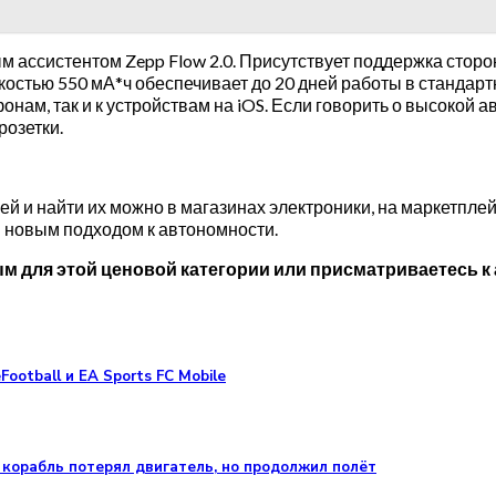
м ассистентом Zepp Flow 2.0. Присутствует поддержка сто
костью 550 мА*ч обеспечивает до 20 дней работы в стандарт
онам, так и к устройствам на iOS. Если говорить о высокой а
розетки.
лей и найти их можно в магазинах электроники, на маркетпл
 новым подходом к автономности.
ым для этой ценовой категории или присматриваетесь 
otball и EA Sports FC Mobile
 корабль потерял двигатель, но продолжил полёт