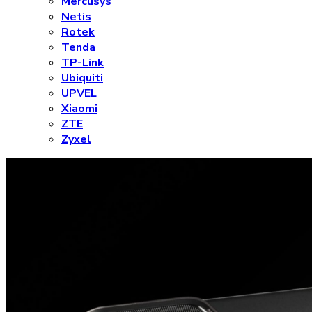
Mercusys
Netis
Rotek
Tenda
TP-Link
Ubiquiti
UPVEL
Xiaomi
ZTE
Zyxel