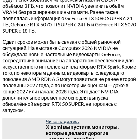
объёмом 3 ГБ, что позволит NVIDIA увеличить объём
VRAM без расширения шины памяти. Ранее также
появлялась информация о GeForce RTX 5080 SUPER с 24
ГБ, GeForce RTX 5070 Ti SUPER с 24 ГБ и GeForce RTX 5070
SUPER с 18 ГБ.
Сдвиг сроков может быть связан с общей рыночной
ситуацией. На выставке Computex 2026 NVIDIA не
обсуждала новые настольные видеокарты GeForce,
сосредоточив внимание на аппаратном обеспечении для
искусственного интеллекта и платформе RTX Spark. Кроме
того, по некоторым данным, видеокарты следующего
поколения AMD RDNA 5 могут появиться не ранее второй
половины 2027 года, а по некоторым оценкам — даже в
конце 2027 или начале 2028 года. Это даёт NVIDIA
дополнительное временное окно для выпуска
обновлённой версии RTX 50 SUPER, не торопясь с
запуском.
Читать далее:
Xiaomi выпустила мониторы,
которые делают дорогие