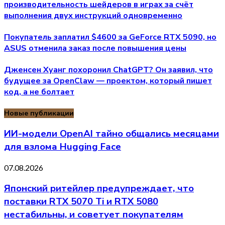
производительность шейдеров в играх за счёт
выполнения двух инструкций одновременно
Покупатель заплатил $4600 за GeForce RTX 5090, но
ASUS отменила заказ после повышения цены
Дженсен Хуанг похоронил ChatGPT? Он заявил, что
будущее за OpenClaw — проектом, который пишет
код, а не болтает
Новые публикации
ИИ-модели OpenAI тайно общались месяцами
для взлома Hugging Face
07.08.2026
Японский ритейлер предупреждает, что
поставки RTX 5070 Ti и RTX 5080
нестабильны, и советует покупателям