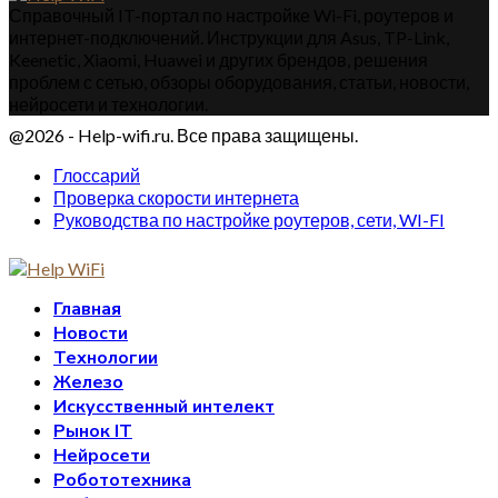
Справочный IT-портал по настройке Wi-Fi, роутеров и
интернет-подключений. Инструкции для Asus, TP-Link,
Keenetic, Xiaomi, Huawei и других брендов, решения
проблем с сетью, обзоры оборудования, статьи, новости,
нейросети и технологии.
@2026 - Help-wifi.ru. Все права защищены.
Глоссарий
Проверка скорости интернета
Руководства по настройке роутеров, сети, WI-FI
Главная
Новости
Технологии
Железо
Искусственный интелект
Рынок IT
Нейросети
Робототехника