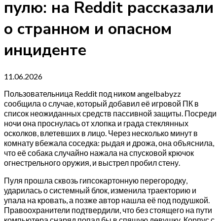
пулю: на Reddit рассказали
о странном и опасном
инциденте
11.06.2026
Пользовательница Reddit под ником angelbabyzz
сообщила о случае, который добавил её игровой ПК в
список неожиданных средств пассивной защиты. Посреди
ночи она проснулась от хлопка и града стеклянных
осколков, влетевших в лицо. Через несколько минут в
комнату вбежала соседка: рыдая и дрожа, она объяснила,
что её собака случайно нажала на спусковой крючок
огнестрельного оружия, и выстрел пробил стену.
Пуля прошла сквозь гипсокартонную перегородку,
ударилась о системный блок, изменила траекторию и
упала на кровать, а позже автор нашла её под подушкой.
Правоохранители подтвердили, что без стоящего на пути
компьютера снаряд попал бы в спящую девушку. Корпус с