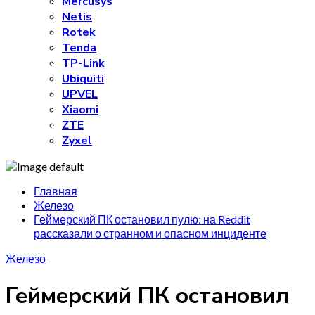
Mercusys
Netis
Rotek
Tenda
TP-Link
Ubiquiti
UPVEL
Xiaomi
ZTE
Zyxel
Главная
Железо
Геймерский ПК остановил пулю: на Reddit
рассказали о странном и опасном инциденте
Железо
Геймерский ПК остановил