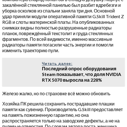
закалённой стеклянной панелью был разбит вдребезги и
уборка осколков из спальни заняла три дня. Основной
удар приняли модули оперативной памяти G.Skill Trident Z
RGB и слоты материнской платы. На опубликованных
снимках видны полностью разрушенные радиаторы
планок, повреждённый текстолит и груда стеклянных
фрагментов. По всей видимости, именно массивные
радиаторы памяти погасили часть энергии и помогли
изменить траекторию пули.
Читать далее:
Последний опрос оборудования
Steam показывает, что доля NVIDIA
RTX 5070 выросла на 228%
Железо жалко, но по страховке всё можно обновить
Хозяйка ПК решила сохранить пострадавшие плашки
памяти как сувенир. Производитель G.Skill предоставляет
на память пожизненную гарантию, но она
распространяется только на заводские дефекты, а не на
пулевые отверстия. По словам автора поста, женщина