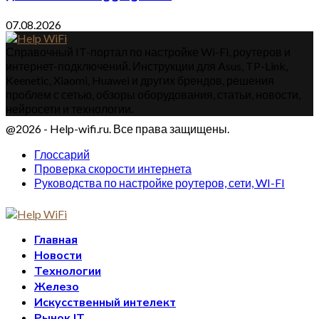
07.08.2026
Справочный IT-портал по настройке Wi-Fi, роутеров и
интернет-подключений. Инструкции для Asus, TP-Link,
Keenetic, Xiaomi, Huawei и других брендов, решения
проблем с сетью, обзоры оборудования, статьи, новости,
нейросети и технологии.
@2026 - Help-wifi.ru. Все права защищены.
Глоссарий
Проверка скорости интернета
Руководства по настройке роутеров, сети, WI-FI
Главная
Новости
Технологии
Железо
Искусственный интелект
Рынок IT