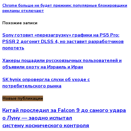
Chrome больше не будет прежним: популярные блокировщики
рекламы отключают
Похожие записи
Sony готовит «перезагрузку» графики на PS5 Pro:
PSSR 2 догонит DLSS 4, но заставит разработчиков
попотеть
Хакеры пощадили русскоязычных пользователей и
объявили охоту на Израиль и Иран
SK hynix опровергла слухи об уходе с
потребительского рынка
Новые публикации
Китай проследил за Falcon 9 до самого удара
о Луну — заодно испытал
систему космического контроля