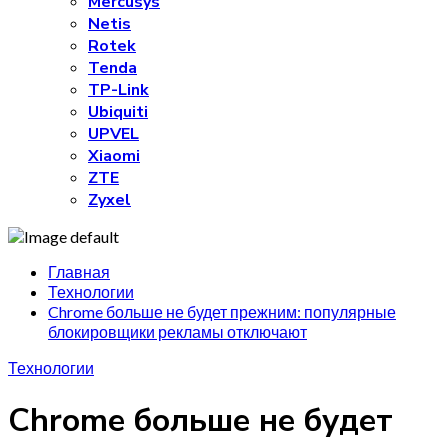
Mercusys
Netis
Rotek
Tenda
TP-Link
Ubiquiti
UPVEL
Xiaomi
ZTE
Zyxel
Главная
Технологии
Chrome больше не будет прежним: популярные
блокировщики рекламы отключают
Технологии
Chrome больше не будет