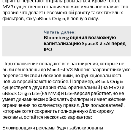
скрипты перестают отфильтровываться. Кроме того, в
MV3 существенно ограничено максимальное количество
правил, что делает невозможной работу таких тяжёлых
фильтров, как у uBlock Origin, в полную силу.
Читать далее:
Bloomberg оценил возможную
капитализацию SpaceX и xAI перед
IPO
Под отключение попадают все расширения, которые не
были обновлены до Manifest V3. Многие разработчики уже
переписали свои блокировщики, но функциональность
новых версий заметно слабее. Например, uBlock Origin
существует в двух вариантах: оригинальный (на MV2) и
uBlock Origin Lite (на MV3) и Lite-версия работает, но не
умеет динамически обновлять фильтры и имеет жёсткие
ограничения по количеству правил. Для пользователей,
которые хотят сохранить полноценную блокировку
рекламы, остаётся несколько вариантов:
Блокировщики рекламы будут заблокированы