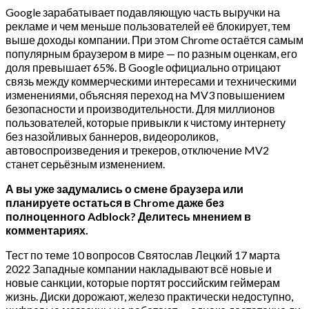
Google зарабатывает подавляющую часть выручки на
рекламе и чем меньше пользователей её блокирует, тем
выше доходы компании. При этом Chrome остаётся самым
популярным браузером в мире — по разным оценкам, его
доля превышает 65%. В Google официально отрицают
связь между коммерческими интересами и техническими
изменениями, объясняя переход на MV3 повышением
безопасности и производительности. Для миллионов
пользователей, которые привыкли к чистому интернету
без назойливых баннеров, видеороликов,
автовоспроизведения и трекеров, отключение MV2
станет серьёзным изменением.
А вы уже задумались о смене браузера или
планируете остаться в Chrome даже без
полноценного Adblock? Делитесь мнением в
комментариях.
Тест по теме 10 вопросов Святослав Лецкий 17 марта
2022 Западные компании накладывают всё новые и
новые санкции, которые портят российским геймерам
жизнь. Диски дорожают, железо практически недоступно,