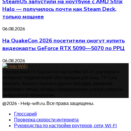
SteamOS запустили на ноутбуке с AMD Strix
Halo — получилось почти как Steam Deck,
только мощнее
06.08.2026
На QuakeCon 2026 посетители смогут купить
видеокарты GeForce RTX 5090—5070 по РРЦ
06.08.2026
Справочный IT-портал по настройке Wi-Fi, роутеров и
интернет-подключений. Инструкции для Asus, TP-Link,
Keenetic, Xiaomi, Huawei и других брендов, решения
проблем с сетью, обзоры оборудования, статьи, новости,
нейросети и технологии.
@2026 - Help-wifi.ru. Все права защищены.
Глоссарий
Проверка скорости интернета
Руководства по настройке роутеров, сети, WI-FI