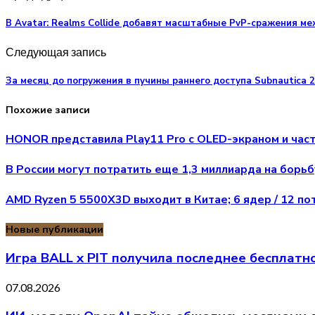
В Avatar: Realms Collide добавят масштабные PvP-сражения м
Следующая запись
За месяц до погружения в пучины раннего доступа Subnautica 2
Похожие записи
HONOR представила Play11 Pro с OLED-экраном и част
В России могут потратить еще 1,3 миллиарда на борь
AMD Ryzen 5 5500X3D выходит в Китае; 6 ядер / 12 пот
Новые публикации
Игра BALL x PIT получила последнее бесплатн
07.08.2026