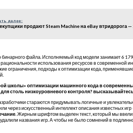
ать далее:
екупщики продают Steam Machine на eBay втридорога — 
бинарного файла. Исполняемый код модели занимает 6 179 
 рациональности использования ресурсов в современной инд
ие ограничения, подходы к оптимизации кода, применявшиес
й.
рой школы» оптимизации машинного кода в современны
 для столь низкоуровневого контроля? высказывайтесь
Разработчики стараются придумывать логичные и увлекатель
или через искусственный интеллект описания известных игр —
ечание
. Жирным шрифтом выделен текст, который мы ввели 
удалили названия игр. А чтобы не было сомнений в подлинно