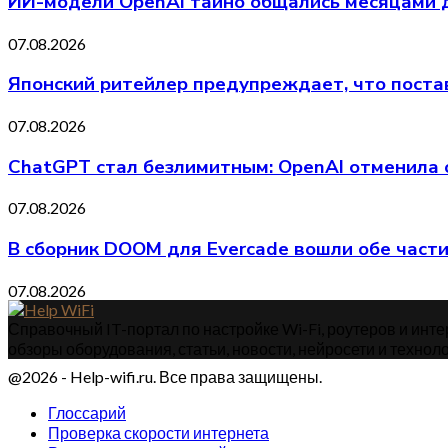
ИИ-модели OpenAI тайно общались месяцами д
07.08.2026
Японский ритейлер предупреждает, что постав
07.08.2026
ChatGPT стал безлимитным: OpenAI отменила о
07.08.2026
В сборник DOOM для Evercade вошли обе части
07.08.2026
Справочный IT-портал по настройке Wi-Fi, роутеров и интер
обзоры оборудования, статьи, новости, нейросети и техноло
@2026 - Help-wifi.ru. Все права защищены.
Глоссарий
Проверка скорости интернета