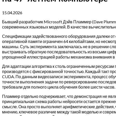
15.04.2026
Бывший разработчик Microsoft Дэйв Пламмер (Dave Plumm
современных языковых моделей. В качестве вычислительн
Спецификации задействованного оборудования далеки от с
оперативной памяти ограничен 64 килобайтами, но несмотр
машины. Суть эксперимента заключалась не в решении сло
выстраивать обратную последовательность из восьми цифр,
упрощенной иллюстрацией работы механизма внимания в 
Для адаптации алгоритма к столь ограниченным ресурсам 
производятся с фиксированной точностью. Каждый такт пр
CUDA. По данным видеозаписи эксперимента, процесс обу
точности выполнения задачи по реверсированию последова
требовали для полного цикла обучения более шести часов.
Пламмер отдельно подчеркивает, что демонстрация не явля
принципиальная схема работы нейросети остается прежней
смысле. Она просто выполняет арифметические действия, ч
мнению, ключевое различие между такой моделью и совре