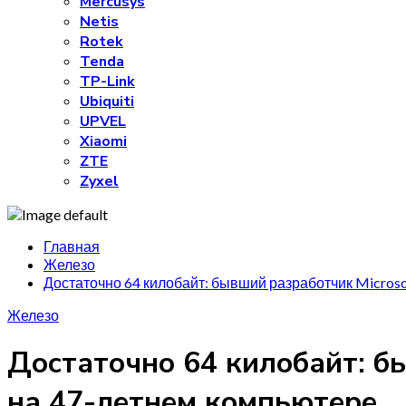
Mercusys
Netis
Rotek
Tenda
TP-Link
Ubiquiti
UPVEL
Xiaomi
ZTE
Zyxel
Главная
Железо
Достаточно 64 килобайт: бывший разработчик Microso
Железо
Достаточно 64 килобайт: бы
на 47-летнем компьютере