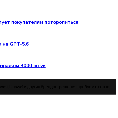
етует покупателям поторопиться
 на GPT-5.6
тиражом 3000 штук
aomi, Huawei и других брендов, решения проблем с сетью,