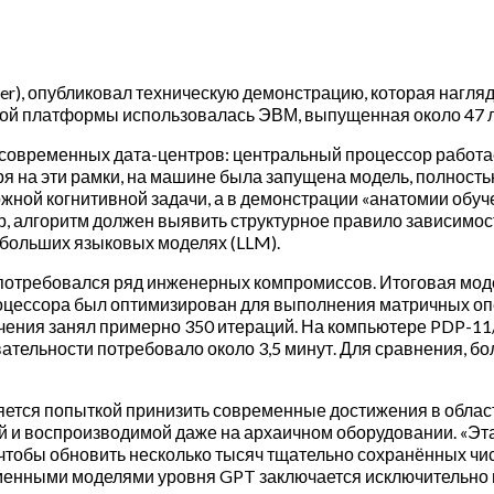
er), опубликовал техническую демонстрацию, которая нагл
ой платформы использовалась ЭВМ, выпущенная около 47 л
овременных дата-центров: центральный процессор работает 
я на эти рамки, на машине была запущена модель, полность
жной когнитивной задачи, а в демонстрации «анатомии обуч
 алгоритм должен выявить структурное правило зависимости
больших языковых моделях (LLM).
потребовался ряд инженерных компромиссов. Итоговая моде
оцессора был оптимизирован для выполнения матричных опе
чения занял примерно 350 итераций. На компьютере PDP-11
тельности потребовало около 3,5 минут. Для сравнения, бо
ется попыткой принизить современные достижения в области
 и воспроизводимой даже на архаичном оборудовании. «Эта
тобы обновить несколько тысяч тщательно сохранённых чисел
менными моделями уровня GPT заключается исключительно в