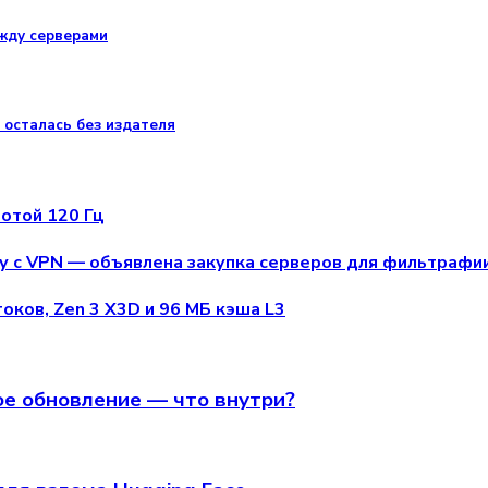
ежду серверами
 осталась без издателя
отой 120 Гц
бу с VPN — объявлена закупка серверов для фильтрафи
оков, Zen 3 X3D и 96 МБ кэша L3
ое обновление — что внутри?