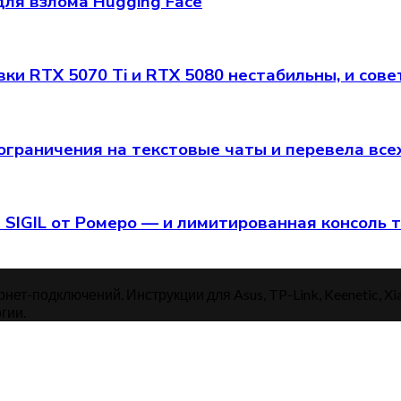
ля взлома Hugging Face
ки RTX 5070 Ti и RTX 5080 нестабильны, и сов
граничения на текстовые чаты и перевела всех
 SIGIL от Ромеро — и лимитированная консоль 
нет-подключений. Инструкции для Asus, TP-Link, Keenetic, Xi
гии.