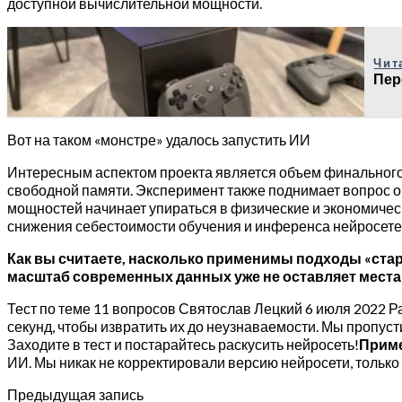
доступной вычислительной мощности.
Чит
Пер
Вот на таком «монстре» удалось запустить ИИ
Интересным аспектом проекта является объем финального 
свободной памяти. Эксперимент также поднимает вопрос о
мощностей начинает упираться в физические и экономическ
снижения себестоимости обучения и инференса нейросете
Как вы считаете, насколько применимы подходы «ста
масштаб современных данных уже не оставляет места
Тест по теме 11 вопросов Святослав Лецкий 6 июля 2022 
секунд, чтобы извратить их до неузнаваемости. Мы пропуст
Заходите в тест и постарайтесь раскусить нейросеть!
Прим
ИИ. Мы никак не корректировали версию нейросети, только 
Предыдущая запись