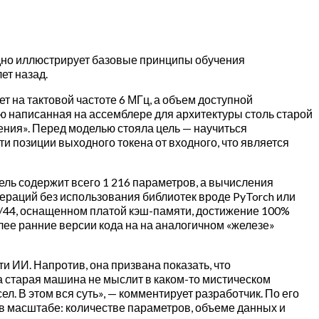
ядно иллюстрирует базовые принципы обучения
ет назад.
на тактовой частоте 6 МГц, а объем доступной
ю написанная на ассемблере для архитектуры столь старой
ения». Перед моделью стояла цель — научиться
 позиции выходного токена от входного, что является
ль содержит всего 1 216 параметров, а вычисления
раций без использования библиотек вроде PyTorch или
/44, оснащенном платой кэш-памяти, достижение 100%
лее ранние версии кода на на аналогичном «железе»
 ИИ. Напротив, она призвана показать, что
 старая машина не мыслит в каком-то мистическом
. В этом вся суть», — комментирует разработчик. По его
 масштабе: количестве параметров, объеме данных и