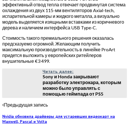
эффективный отвод тепла отвечает продвинутая система
охлаждения из двух 115-мм вентиляторов Axial-tech,
испарительной камеры и жидкого металла, а визуально
модель выделяется изящными вставками из коричневого
дерева и наличием интерфейса USB Type-C.
Стоимость такого премиального решения оказалась
предсказуемо огромной. Желающим получить
максимальную производительность в линейке ProArt
придется выложить у европейских ритейлеров
внушительные €3 499.
Читать далее:
Sony и Honda закрывают
разработку электрокара, которым
можно было управлять с
помощью геймпада от PS5
Предыдущая запись
Nvidia обновила драйверы для устаревших видеокарт на
Maxwell, Pascal и Volta