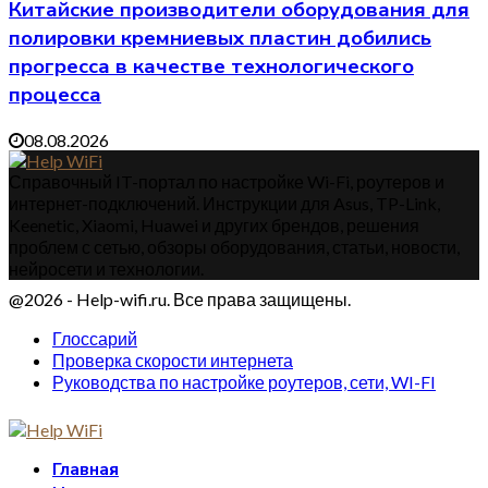
Китайские производители оборудования для
полировки кремниевых пластин добились
прогресса в качестве технологического
процесса
08.08.2026
Справочный IT-портал по настройке Wi-Fi, роутеров и
интернет-подключений. Инструкции для Asus, TP-Link,
Keenetic, Xiaomi, Huawei и других брендов, решения
проблем с сетью, обзоры оборудования, статьи, новости,
нейросети и технологии.
@2026 - Help-wifi.ru. Все права защищены.
Глоссарий
Проверка скорости интернета
Руководства по настройке роутеров, сети, WI-FI
Главная