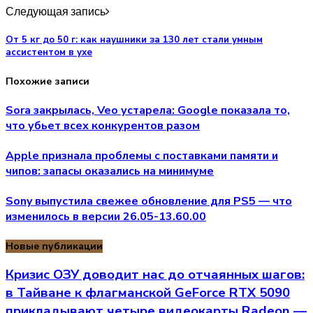
Следующая запись
От 5 кг до 50 г: как наушники за 130 лет стали умным
ассистентом в ухе
Похожие записи
Sora закрылась, Veo устарела: Google показала то,
что убьет всех конкурентов разом
Apple признала проблемы с поставками памяти и
чипов: запасы оказались на минимуме
Sony выпустила свежее обновление для PS5 — что
изменилось в версии 26.05-13.60.00
Новые публикации
Кризис ОЗУ доводит нас до отчаянных шагов:
в Тайване к флагманской GeForce RTX 5090
прикладывают четыре видеокарты Radeon —