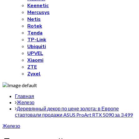
Keenetic
Mercusys
Netis
Rotek
Tenda
TP-Link
Ubiquiti
UPVEL
Xiaomi
ZTE
Zyxel
Главная
Железо
Деревянный декор по цене золота: в Европе
стартовали продажи ASUS ProArt RTX 5090 за 3 499
Железо