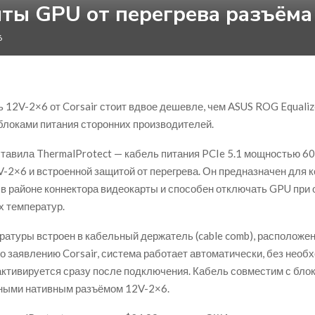
ты GPU от перегрева разъёма
6
 12V-2×6 от Corsair стоит вдвое дешевле, чем ASUS ROG Equalize
блоками питания сторонних производителей.
ставила ThermalProtect — кабель питания PCIe 5.1 мощностью 60
-2×6 и встроенной защитой от перегрева. Он предназначен для 
в районе коннектора видеокарты и способен отключать GPU при
 температур.
ратуры встроен в кабельный держатель (cable comb), расположе
По заявлению Corsair, система работает автоматически, без необ
 активируется сразу после подключения. Кабель совместим с бло
ными нативным разъёмом 12V-2×6.