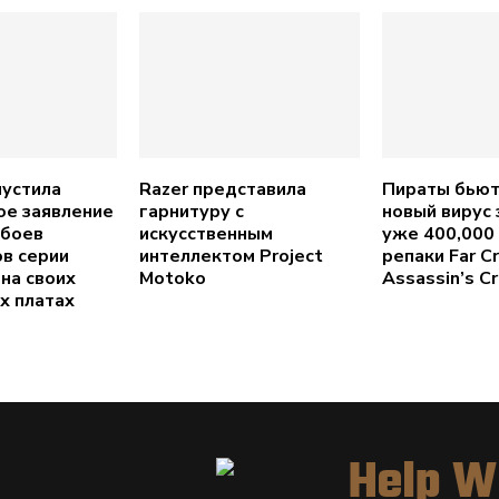
устила
Razer представила
Пираты бьют
е заявление
гарнитуру с
новый вирус 
сбоев
искусственным
уже 400,000
в серии
интеллектом Project
репаки Far Cr
 на своих
Motoko
Assassin’s C
х платах