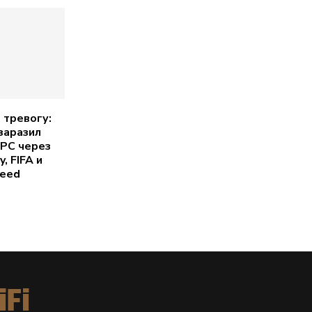
 тревогу:
заразил
 PC через
y, FIFA и
reed