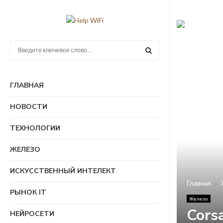
П
о
и
П
с
ГЛАВНАЯ
к
О
:
НОВОСТИ
И
ТЕХНОЛОГИИ
С
ЖЕЛЕЗО
К
ИСКУССТВЕННЫЙ ИНТЕЛЕКТ
Главная
РЫНОК IT
Железо
Cors
НЕЙРОСЕТИ