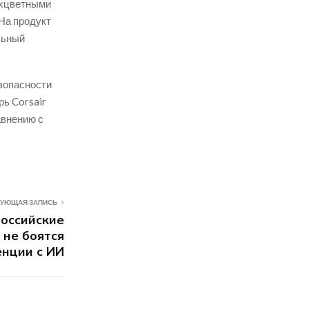
ухцветными
На продукт
льный
зопасности
рь Corsair
авнению с
УЮЩАЯ ЗАПИСЬ
российские
 не боятся
енции с ИИ