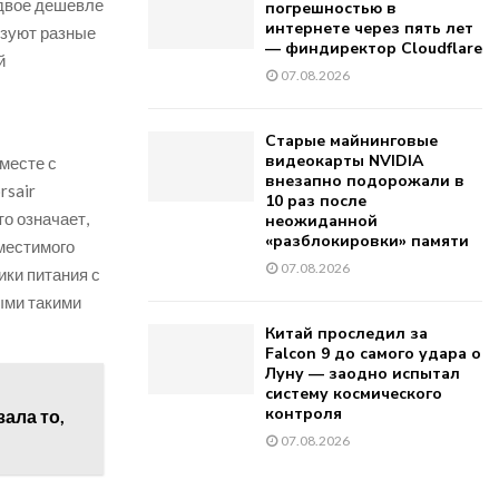
вдвое дешевле
погрешностью в
интернете через пять лет
ьзуют разные
— финдиректор Cloudflare
й
07.08.2026
Старые майнинговые
видеокарты NVIDIA
вместе с
внезапно подорожали в
rsair
10 раз после
то означает,
неожиданной
«разблокировки» памяти
вместимого
07.08.2026
ики питания с
ыми такими
Китай проследил за
Falcon 9 до самого удара о
Луну — заодно испытал
систему космического
контроля
зала то,
07.08.2026