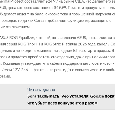
ermalProtect составляет $24,99 на рынке США, что делает его 
SUS, цена которого составляет $49,99. При этом продукты испол
S делает акцент на балансировке тока и повышенной нагрузочно
проводов, тогда как Corsair добавляет функцию термозащиты с
ким отключением.
 ASUS ROG Equalizer, который, по заявлению ASUS, поставляется 
ия серий ROG Thor III и ROG Strix Platinum 2026 года, кабель Co
ельно и не входит в комплект ни с одним БП на старте продаж. Э
телям придётся приобретать его отдельно, даже при наличии со
я. Компания утверждает, что кабель поддерживает любые источн
ъёмом 12V-2×6 — фактически речь идёт о совместимости с люб
ртами.
Читать далее:
Sora закрылась, Veo устарела: Google пока
что убьет всех конкурентов разом