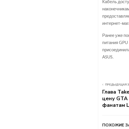
Кабель досту
наконечникам
предоставляе
интернет-маг
Ранее уже по
питания GPU 
присоединила
ASUS.
ПРЕДЫДУЩАЯ 
Глава Tak
цену GTA 
фанатам L.
ПОХОЖИЕ З