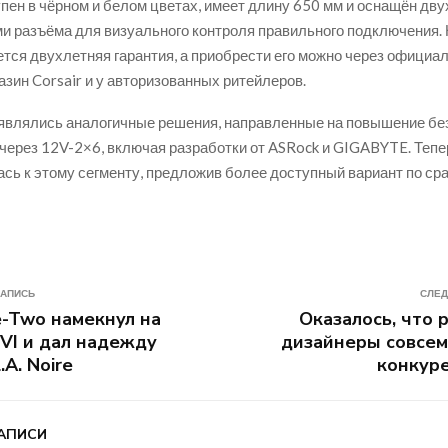
пен в чёрном и белом цветах, имеет длину 650 мм и оснащён дв
и разъёма для визуального контроля правильного подключения. 
тся двухлетняя гарантия, а приобрести его можно через официа
азин Corsair и у авторизованных ритейлеров.
являлись аналогичные решения, направленные на повышение бе
через 12V-2×6, включая разработки от ASRock и GIGABYTE. Тепе
сь к этому сегменту, предложив более доступный вариант по ср
ЗАПИСЬ
СЛЕД
e-Two намекнул на
Оказалось, что 
VI и дал надежду
дизайнеры совсем
A. Noire
конкур
АПИСИ