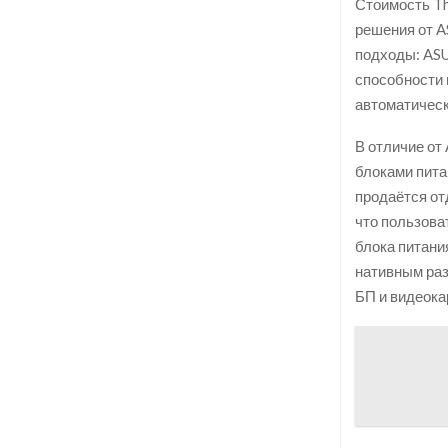
Стоимость Th
решения от A
подходы: ASU
способности 
автоматичес
В отличие от
блоками питан
продаётся отд
что пользова
блока питани
нативным раз
БП и видеока