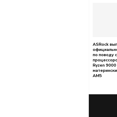
ASRock вып
официально
по поводу 
процессоро
Ryzen 9000
матерински
AM5