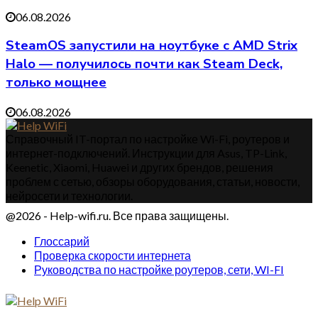
06.08.2026
SteamOS запустили на ноутбуке с AMD Strix
Halo — получилось почти как Steam Deck,
только мощнее
06.08.2026
Справочный IT-портал по настройке Wi-Fi, роутеров и
интернет-подключений. Инструкции для Asus, TP-Link,
Keenetic, Xiaomi, Huawei и других брендов, решения
проблем с сетью, обзоры оборудования, статьи, новости,
нейросети и технологии.
@2026 - Help-wifi.ru. Все права защищены.
Глоссарий
Проверка скорости интернета
Руководства по настройке роутеров, сети, WI-FI