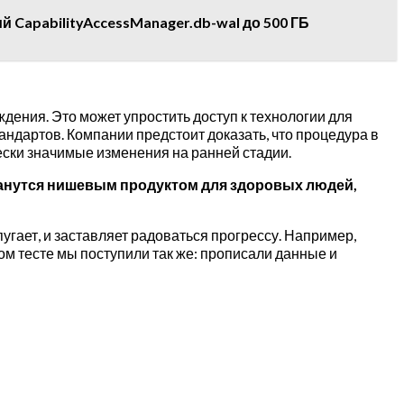
 CapabilityAccessManager.db-wal до 500 ГБ
еждения. Это может упростить доступ к технологии для
андартов. Компании предстоит доказать, что процедура в
ески значимые изменения на ранней стадии.
станутся нишевым продуктом для здоровых людей,
пугает, и заставляет радоваться прогрессу. Например,
ом тесте мы поступили так же: прописали данные и