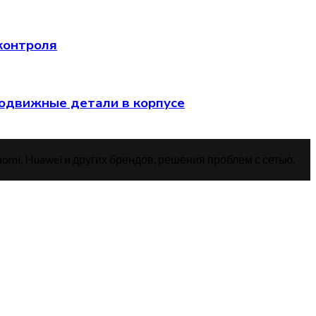
 контроля
подвижные детали в корпусе
aomi, Huawei и других брендов, решения проблем с сетью,