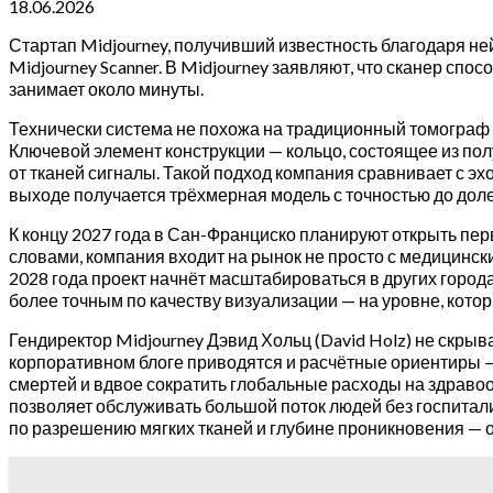
18.06.2026
Стартап Midjourney, получивший известность благодаря не
Midjourney Scanner. В Midjourney заявляют, что сканер сп
занимает около минуты.
Технически система не похожа на традиционный томограф и
Ключевой элемент конструкции — кольцо, состоящее из пол
от тканей сигналы. Такой подход компания сравнивает с э
выходе получается трёхмерная модель с точностью до дол
К концу 2027 года в Сан-Франциско планируют открыть пер
словами, компания входит на рынок не просто с медицински
2028 года проект начнёт масштабироваться в других город
более точным по качеству визуализации — на уровне, кот
Гендиректор Midjourney Дэвид Хольц (David Holz) не скрыв
корпоративном блоге приводятся и расчётные ориентиры —
смертей и вдвое сократить глобальные расходы на здраво
позволяет обслуживать большой поток людей без госпитали
по разрешению мягких тканей и глубине проникновения — 