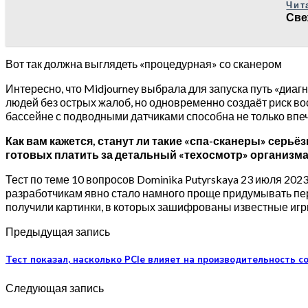
Чит
Све
Вот так должна выглядеть «процедурная» со сканером
Интересно, что Midjourney выбрала для запуска путь «диагн
людей без острых жалоб, но одновременно создаёт риск вос
бассейне с подводными датчиками способна не только впе
Как вам кажется, станут ли такие «спа-сканеры» сер
готовых платить за детальный «техосмотр» организм
Тест по теме 10 вопросов Dominika Putyrskaya 23 июля 202
разработчикам явно стало намного проще придумывать перс
получили картинки, в которых зашифрованы известные игры
Предыдущая запись
Тест показал, насколько PCIe влияет на производительность 
Следующая запись