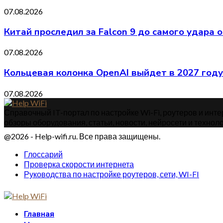
07.08.2026
Китай проследил за Falcon 9 до самого удара 
07.08.2026
Кольцевая колонка OpenAI выйдет в 2027 году
07.08.2026
Справочный IT-портал по настройке Wi-Fi, роутеров и интер
обзоры оборудования, статьи, новости, нейросети и техноло
@2026 - Help-wifi.ru. Все права защищены.
Глоссарий
Проверка скорости интернета
Руководства по настройке роутеров, сети, WI-FI
Главная