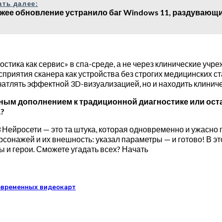
ать далее:
жее обновление устранило баг Windows 11, раздувающий
остика как сервис» в спа-среде, а не через клинические учр
приятия сканера как устройства без строгих медицинских ст
чатлять эффектной 3D-визуализацией, но и находить клинич
ьёзным дополнением к традиционной диагностике или о
а?
3 Нейросети — это та штука, которая одновременно и ужасно 
онажей и их внешность: указал параметры — и готово! В эт
 и герои. Сможете угадать всех? Начать
современных видеокарт