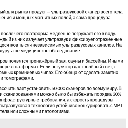
й для рынка продукт — ультразвуковой сканер всего тела
лучения и мощных магнитных полей, а сама процедура
 после чего платформа медленно погружает его в воду.
ждый из них излучает ультразвук и фиксирует отражённые
а десятков тысяч независимых ультразвуковых каналов. На
дуру, а не медицинское обследование.
неров появятся тренажёрный зал, сауны и бассейны. Иными
ерез спа-формат. Если регулятор даст зелёный свет, с
стомных кремниевых чипах. Его обещают сделать заметно
ми томографами.
ассчитывает установить 50 000 сканеров по всему миру. В
ими сканированиями можно было бы избежать порядка 30%
 инфраструктурные требования, а скорость процедуры
ультразвуковая технология устойчиво конкурировать с МРТ
 тела или сложными патологиями.