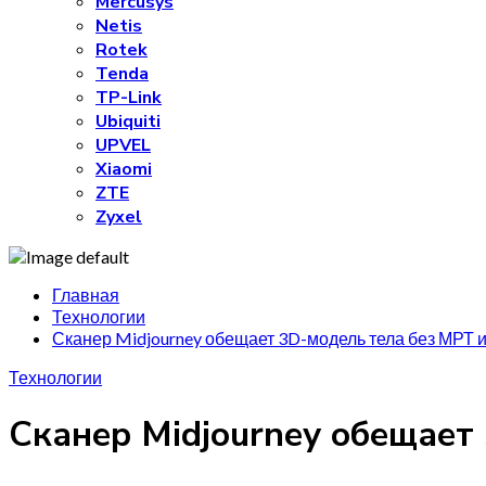
Mercusys
Netis
Rotek
Tenda
TP-Link
Ubiquiti
UPVEL
Xiaomi
ZTE
Zyxel
Главная
Технологии
Сканер Midjourney обещает 3D-модель тела без МРТ 
Технологии
Сканер Midjourney обещает