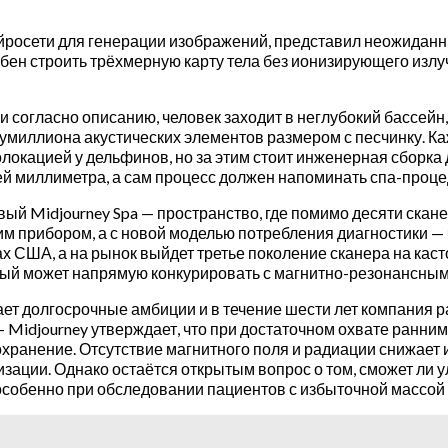
йросети для генерации изображений, представил неожиданны
особен строить трёхмерную карту тела без ионизирующего из
 согласно описанию, человек заходит в неглубокий бассейн,
умиллиона акустических элементов размером с песчинку. Ка
холокацией у дельфинов, но за этим стоит инженерная сборк
ей миллиметра, а сам процесс должен напоминать спа-проце
вый Midjourney Spa — пространство, где помимо десяти ска
м прибором, а с новой моделью потребления диагностики — ч
ах США, а на рынок выйдет третье поколение сканера на ка
орый может напрямую конкурировать с магнитно-резонансны
ает долгосрочные амбиции и в течение шести лет компания р
 Midjourney утверждает, что при достаточном охвате ранн
охранение. Отсутствие магнитного поля и радиации снижает
зации. Однако остаётся открытым вопрос о том, сможет ли 
особенно при обследовании пациентов с избыточной массой