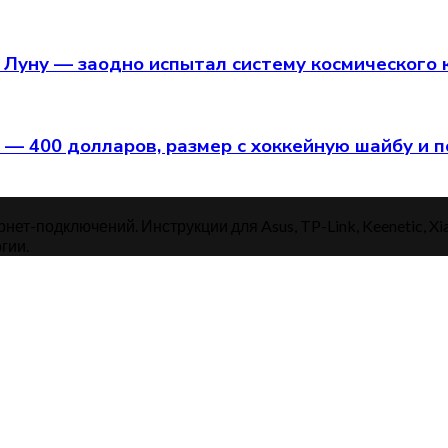
о Луну — заодно испытал систему космического
 — 400 долларов, размер с хоккейную шайбу и 
нет-подключений. Инструкции для Asus, TP-Link, Keenetic, Xi
гии.