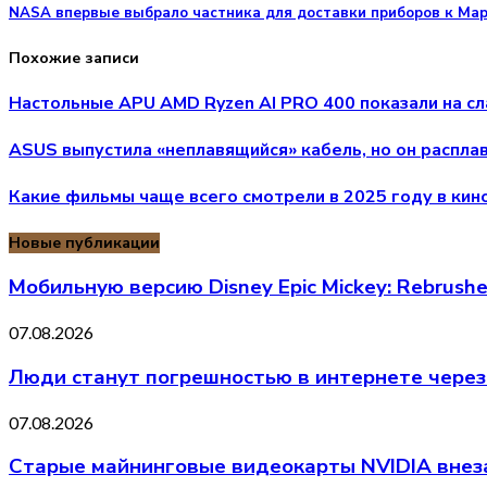
NASA впервые выбрало частника для доставки приборов к Мар
Похожие записи
Настольные APU AMD Ryzen AI PRO 400 показали на сл
ASUS выпустила «неплавящийся» кабель, но он распла
Какие фильмы чаще всего смотрели в 2025 году в кин
Новые публикации
Мобильную версию Disney Epic Mickey: Rebrus
07.08.2026
Люди станут погрешностью в интернете через
07.08.2026
Старые майнинговые видеокарты NVIDIA внеза