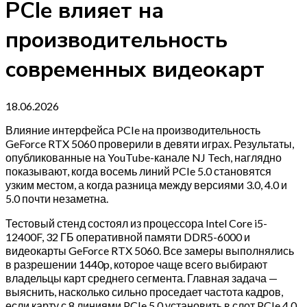
PCIe влияет на
производительность
современных видеокарт
18.06.2026
Влияние интерфейса PCIe на производительность
GeForce RTX 5060 проверили в девяти играх. Результаты,
опубликованные на YouTube-канале NJ Tech, наглядно
показывают, когда восемь линий PCIe 5.0 становятся
узким местом, а когда разница между версиями 3.0, 4.0 и
5.0 почти незаметна.
Тестовый стенд состоял из процессора Intel Core i5-
12400F, 32 ГБ оперативной памяти DDR5-6000 и
видеокарты GeForce RTX 5060. Все замеры выполнялись
в разрешении 1440p, которое чаще всего выбирают
владельцы карт среднего сегмента. Главная задача —
выяснить, насколько сильно проседает частота кадров,
если карту с 8 линиями PCIe 5.0 установить в слот PCIe 4.0