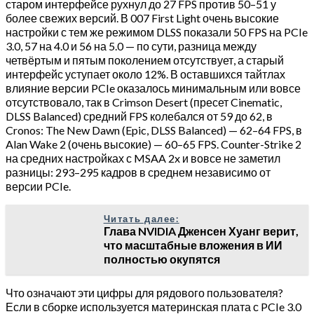
старом интерфейсе рухнул до 27 FPS против 50–51 у
более свежих версий. В 007 First Light очень высокие
настройки с тем же режимом DLSS показали 50 FPS на PCIe
3.0, 57 на 4.0 и 56 на 5.0 — по сути, разница между
четвёртым и пятым поколением отсутствует, а старый
интерфейс уступает около 12%. В оставшихся тайтлах
влияние версии PCIe оказалось минимальным или вовсе
отсутствовало, так в Crimson Desert (пресет Cinematic,
DLSS Balanced) средний FPS колебался от 59 до 62, в
Cronos: The New Dawn (Epic, DLSS Balanced) — 62–64 FPS, в
Alan Wake 2 (очень высокие) — 60–65 FPS. Counter-Strike 2
на средних настройках с MSAA 2x и вовсе не заметил
разницы: 293–295 кадров в среднем независимо от
версии PCIe.
Читать далее:
Глава NVIDIA Дженсен Хуанг верит,
что масштабные вложения в ИИ
полностью окупятся
Что означают эти цифры для рядового пользователя?
Если в сборке используется материнская плата с PCIe 3.0