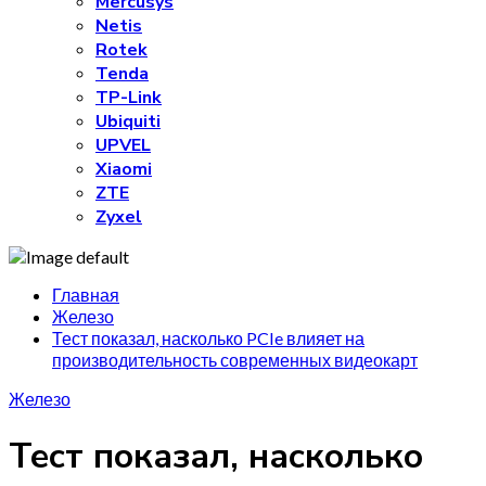
Mercusys
Netis
Rotek
Tenda
TP-Link
Ubiquiti
UPVEL
Xiaomi
ZTE
Zyxel
Главная
Железо
Тест показал, насколько PCIe влияет на
производительность современных видеокарт
Железо
Тест показал, насколько