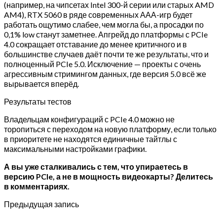
(например, на чипсетах Intel 300-й серии или старых AMD
AM4), RTX 5060 в ряде современных ААА-игр будет
работать ощутимо слабее, чем могла бы, а просадки по
0,1% low станут заметнее. Апгрейд до платформы с PCIe
4.0 сокращает отставание до менее критичного и в
большинстве случаев даёт почти те же результаты, что и
полноценный PCIe 5.0. Исключение — проекты с очень
агрессивным стримингом данных, где версия 5.0 всё же
вырывается вперёд.
Результаты тестов
Владельцам конфигураций с PCIe 4.0 можно не
торопиться с переходом на новую платформу, если только
в приоритете не находятся единичные тайтлы с
максимальными настройками графики.
А вы уже сталкивались с тем, что упираетесь в
версию PCIe, а не в мощность видеокарты? Делитесь
в комментариях.
Предыдущая запись