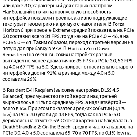
или даже 3.0, характерный для старых платформ.
Наибольший отклик на пропускную способность
интерфейса показали проекты, активно подгружающие
текстуры и геометрию напрямую с накопителя. В Forza
Horizon 6 при пресете Extreme средний показатель на PCIe
3.0 составил всего 31 FPS, тогда как на PCIe 4.0 — 46, а на
PCIe 5.0 — 61. Таким образом, переход с третьей версии на
пятую дал прибавку в 97%. В Horizon Zero Dawn
Remastered на очень высоких настройках разрыв
выглядел не менее драматично: 35 FPS на PCIe 3.0, 53 FPS
на 4.0 и 67 FPS на 5.0. Здесь прирост относительно старого
интерфейса достиг 91%, а разница между 4.0 и 5.0
составила 26%.
В Resident Evil Requiem (высокие настройки, DLSS 4.5
Balanced) преимущество пятой версии над третьей
выражалось в 11% по среднему FPS, а над четвёртой —
всего в 6%. При этом показатели редких событий (0,1%
low) на PCIe 3.0 упали до 43 FPS, тогда как на PCIe 5.0
держались на отметке 59. Схожая картина наблюдалась в
Death Stranding 2: On the Beach: средняя частота кадров на
PCIe 3.0, 4.0 и 5.0 составила 65, 70 и 70 FPS, но 0,1% low на