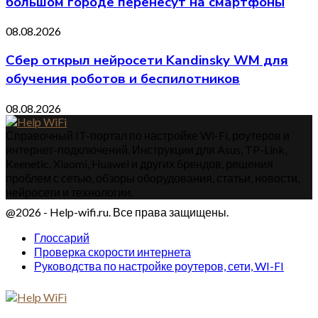
большом городе перенесут на смартфоны
08.08.2026
Сбер открыл нейросети Kandinsky WM для
обучения роботов и беспилотников
08.08.2026
Справочный IT-портал по настройке Wi-Fi, роутеров и
интернет-подключений. Инструкции для Asus, TP-Link,
Keenetic, Xiaomi, Huawei и других брендов, решения
проблем с сетью, обзоры оборудования, статьи, новости,
нейросети и технологии.
@2026 - Help-wifi.ru. Все права защищены.
Глоссарий
Проверка скорости интернета
Руководства по настройке роутеров, сети, WI-FI