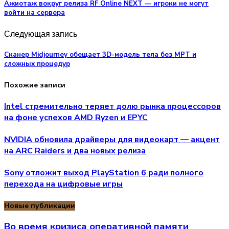
Ажиотаж вокруг релиза RF Online NEXT — игроки не могут
войти на сервера
Следующая запись
Сканер Midjourney обещает 3D-модель тела без МРТ и
сложных процедур
Похожие записи
Intel стремительно теряет долю рынка процессоров
на фоне успехов AMD Ryzen и EPYC
NVIDIA обновила драйверы для видеокарт — акцент
на ARC Raiders и два новых релиза
Sony отложит выход PlayStation 6 ради полного
перехода на цифровые игры
Новые публикации
Во время кризиса оперативной памяти