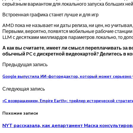
серьёзным вариантом для локального запуска больших нейр
Встроенная графика станет лучше и для игр
AMD пока не называет ни даты релиза, ни цен, но учитывая
Первыми, вероятно, появятся мобильные рабочие станции 
LLM с десятками миллиардов параметров локально, то доп
А как вы считаете, имеет ли смысл переплачивать за 
обычный PC с дискретной видеокартой? Делитесь в к
Предыдущая запись
Google выпустила ИИ-фоторедактор, который может серьезно 
Следующая запись
«С возвращением, Empire Earth»: трейлер исторической стратег
Похожие записи
NYT рассказала, как департамент Маска консультиров