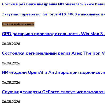
Россия в рейтинге внедрения ИИ оказалась ниже Кени
Энтузиаст превратил GeForce RTX 4060 в пассивную 
Новые публикации
GPD раскрыла производительность Win Max 3
06.08.2026
Состоялся региональный релиз Ares: The Iron V
06.08.2026
ИИ-модели OpenAI и Anthropic притворились л
06.08.2026
Слух: видеокарты GeForce смогут использоват
06.08.2026