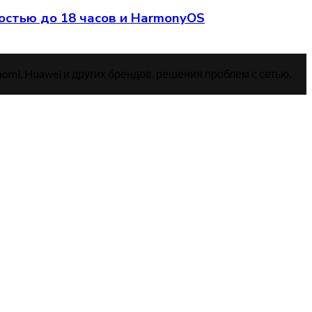
остью до 18 часов и HarmonyOS
aomi, Huawei и других брендов, решения проблем с сетью,