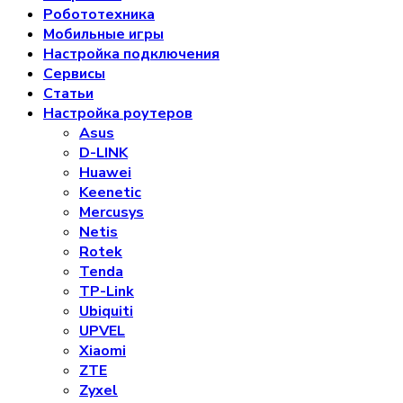
Робототехника
Мобильные игры
Настройка подключения
Сервисы
Статьи
Настройка роутеров
Asus
D-LINK
Huawei
Keenetic
Mercusys
Netis
Rotek
Tenda
TP-Link
Ubiquiti
UPVEL
Xiaomi
ZTE
Zyxel