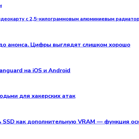
и
видеокарту с 2,5-килограммовым алюминиевым радиато
 до анонса. Цифры выглядят слишком хорошо
anguard на iOS и Android
юдьми для хакерских атак
ь SSD как дополнительную VRAM — функция осно