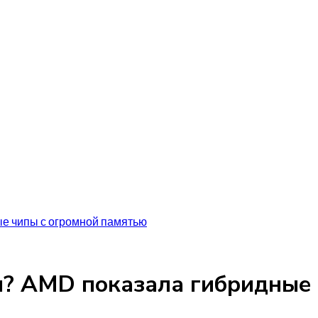
е чипы с огромной памятью
м? AMD показала гибридные 