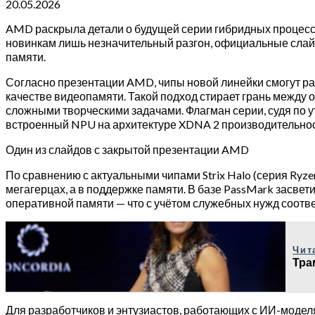
20.05.2026
AMD раскрыла детали о будущей серии гибридных процессо
новинкам лишь незначительный разгон, официальные сла
памяти.
Согласно презентации AMD, чипы новой линейки смогут ра
качестве видеопамяти. Такой подход стирает грань между
сложными творческими задачами. Флагман серии, судя по уте
встроенный NPU на архитектуре XDNA 2 производительност
Один из слайдов с закрытой презентации AMD
По сравнению с актуальными чипами Strix Halo (серия Ryzen
мегагерцах, а в поддержке памяти. В базе PassMark засвет
оперативной памяти — что с учётом служебных нужд соотве
Чит
Тра
Для разработчиков и энтузиастов, работающих с ИИ-модел