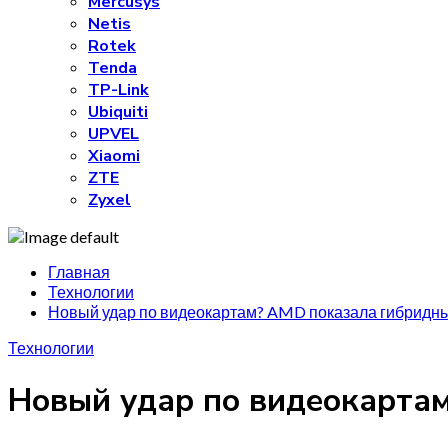
Mercusys
Netis
Rotek
Tenda
TP-Link
Ubiquiti
UPVEL
Xiaomi
ZTE
Zyxel
Главная
Технологии
Новый удар по видеокартам? AMD показала гибридны
Технологии
Новый удар по видеокарта