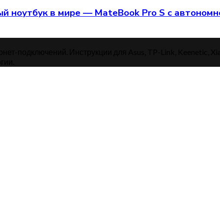
й ноутбук в мире — MateBook Pro S с автономн
нет-подключений. Инструкции для Asus, TP-Link, Keenetic, Xi
гии.