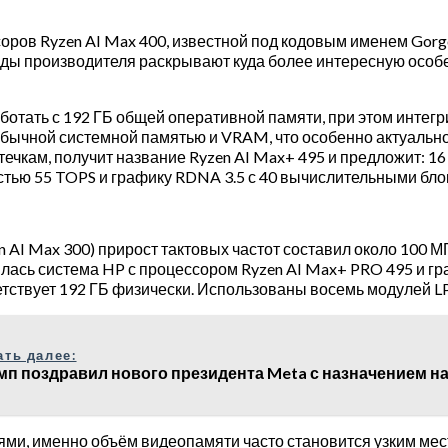
ров Ryzen AI Max 400, известной под кодовым именем Gorgo
йды производителя раскрывают куда более интересную осо
ботать с 192 ГБ общей оперативной памяти, при этом интег
 обычной системной памятью и VRAM, что особенно актуаль
чкам, получит название Ryzen AI Max+ 495 и предложит: 16 я
ью 55 TOPS и графику RDNA 3.5 с 40 вычислительными блока
 AI Max 300) прирост тактовых частот составил около 100 МГ
илась система HP с процессором Ryzen AI Max+ PRO 495 и гр
тствует 192 ГБ физически. Использованы восемь модулей LP
ать далее:
мп поздравил нового президента Meta с назначением н
ями, именно объём видеопамяти часто становится узким мес