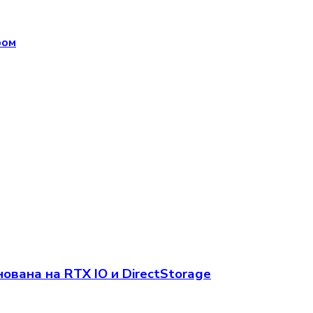
ром
вана на RTX IO и DirectStorage