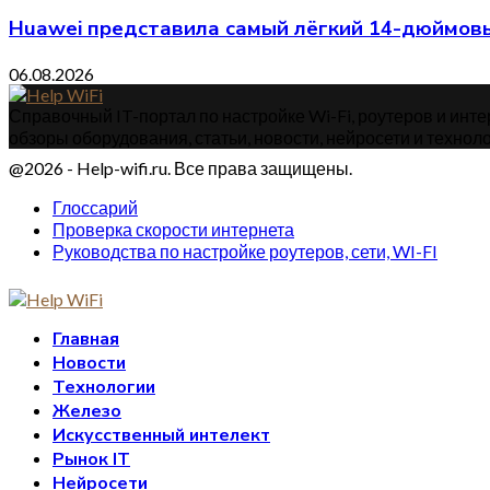
Huawei представила самый лёгкий 14-дюймовы
06.08.2026
Справочный IT-портал по настройке Wi-Fi, роутеров и интер
обзоры оборудования, статьи, новости, нейросети и техноло
@2026 - Help-wifi.ru. Все права защищены.
Глоссарий
Проверка скорости интернета
Руководства по настройке роутеров, сети, WI-FI
Главная
Новости
Технологии
Железо
Искусственный интелект
Рынок IT
Нейросети