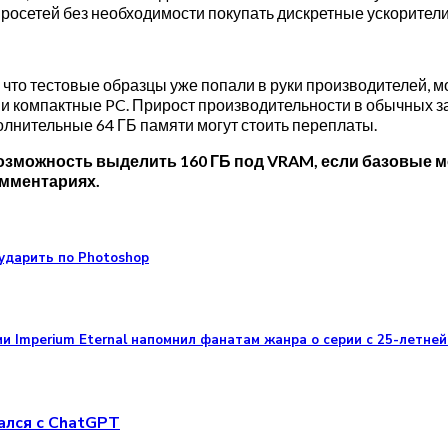
осетей без необходимости покупать дискретные ускорители 
, что тестовые образцы уже попали в руки производителей, м
и компактные PC. Прирост производительности в обычных за
олнительные 64 ГБ памяти могут стоить переплаты.
возможность выделить 160 ГБ под VRAM, если базовые м
омментариях.
ударить по Photoshop
ии Imperium Eternal напомнил фанатам жанра о серии с 25-летне
ался с ChatGPT