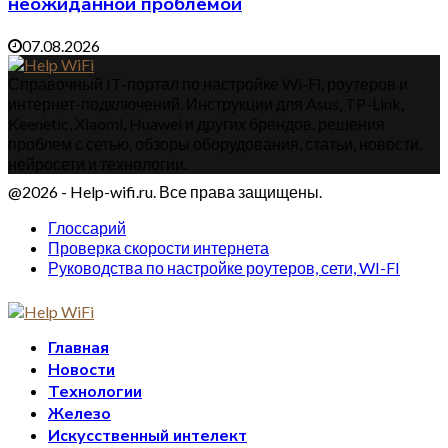
неожиданной проблемой
07.08.2026
Справочный IT-портал по настройке Wi-Fi, роутеров и
интернет-подключений. Инструкции для Asus, TP-Link,
Keenetic, Xiaomi, Huawei и других брендов, решения
проблем с сетью, обзоры оборудования, статьи, новости,
нейросети и технологии.
@2026 - Help-wifi.ru. Все права защищены.
Глоссарий
Проверка скорости интернета
Руководства по настройке роутеров, сети, WI-FI
Главная
Новости
Технологии
Железо
Искусственный интелект