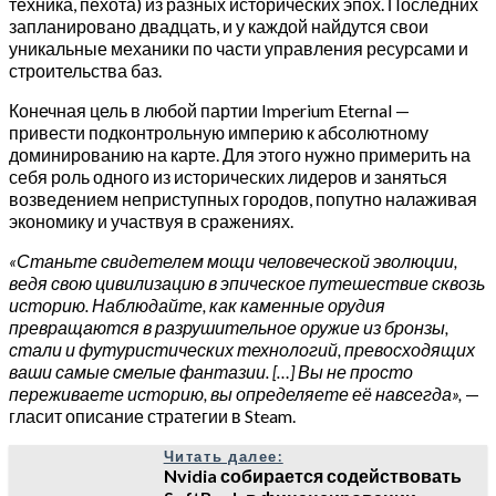
техника, пехота) из разных исторических эпох. Последних
запланировано двадцать, и у каждой найдутся свои
уникальные механики по части управления ресурсами и
строительства баз.
Конечная цель в любой партии Imperium Eternal —
привести подконтрольную империю к абсолютному
доминированию на карте. Для этого нужно примерить на
себя роль одного из исторических лидеров и заняться
возведением неприступных городов, попутно налаживая
экономику и участвуя в сражениях.
«Станьте свидетелем мощи человеческой эволюции,
ведя свою цивилизацию в эпическое путешествие сквозь
историю. Наблюдайте, как каменные орудия
превращаются в разрушительное оружие из бронзы,
стали и футуристических технологий, превосходящих
ваши самые смелые фантазии. […] Вы не просто
переживаете историю, вы определяете её навсегда»,
—
гласит описание стратегии в Steam.
Читать далее:
Nvidia собирается содействовать