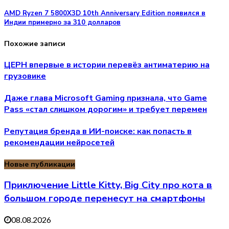
AMD Ryzen 7 5800X3D 10th Anniversary Edition появился в
Индии примерно за 310 долларов
Похожие записи
ЦЕРН впервые в истории перевёз антиматерию на
грузовике
Даже глава Microsoft Gaming признала, что Game
Pass «стал слишком дорогим» и требует перемен
Репутация бренда в ИИ-поиске: как попасть в
рекомендации нейросетей
Новые публикации
Приключение Little Kitty, Big City про кота в
большом городе перенесут на смартфоны
08.08.2026