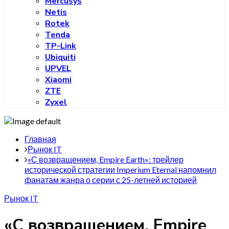
Mercusys
Netis
Rotek
Tenda
TP-Link
Ubiquiti
UPVEL
Xiaomi
ZTE
Zyxel
Главная
Рынок IT
«С возвращением, Empire Earth»: трейлер
исторической стратегии Imperium Eternal напомнил
фанатам жанра о серии с 25-летней историей
Рынок IT
«С возвращением, Empire