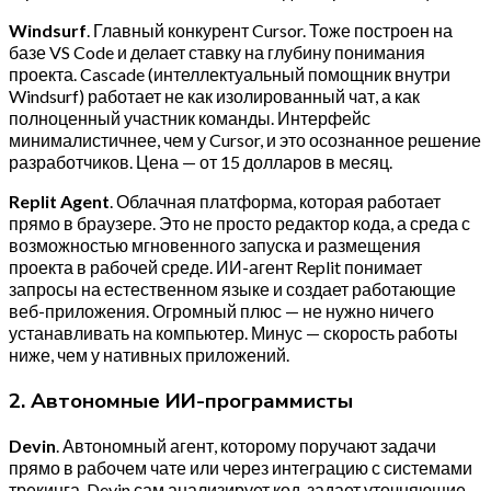
Windsurf
. Главный конкурент Cursor. Тоже построен на
базе VS Code и делает ставку на глубину понимания
проекта. Cascade (интеллектуальный помощник внутри
Windsurf) работает не как изолированный чат, а как
полноценный участник команды. Интерфейс
минималистичнее, чем у Cursor, и это осознанное решение
разработчиков. Цена — от 15 долларов в месяц.
Replit Agent
. Облачная платформа, которая работает
прямо в браузере. Это не просто редактор кода, а среда с
возможностью мгновенного запуска и размещения
проекта в рабочей среде. ИИ-агент Replit понимает
запросы на естественном языке и создает работающие
веб-приложения. Огромный плюс — не нужно ничего
устанавливать на компьютер. Минус — скорость работы
ниже, чем у нативных приложений.
2. Автономные ИИ-программисты
Devin
. Автономный агент, которому поручают задачи
прямо в рабочем чате или через интеграцию с системами
трекинга. Devin сам анализирует код, задает уточняющие