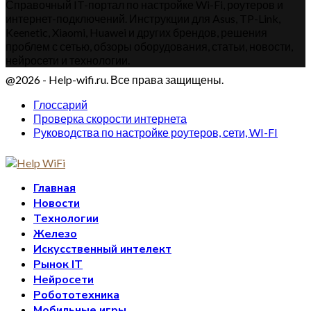
Справочный IT-портал по настройке Wi-Fi, роутеров и
интернет-подключений. Инструкции для Asus, TP-Link,
Keenetic, Xiaomi, Huawei и других брендов, решения
проблем с сетью, обзоры оборудования, статьи, новости,
нейросети и технологии.
@2026 - Help-wifi.ru. Все права защищены.
Глоссарий
Проверка скорости интернета
Руководства по настройке роутеров, сети, WI-FI
Главная
Новости
Технологии
Железо
Искусственный интелект
Рынок IT
Нейросети
Робототехника
Мобильные игры