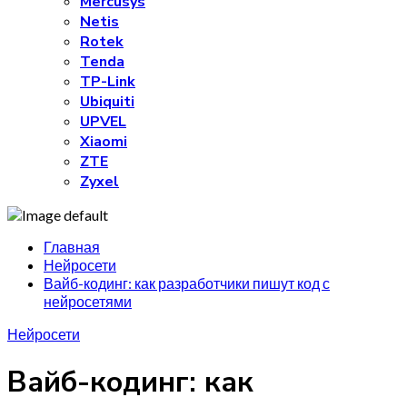
Mercusys
Netis
Rotek
Tenda
TP-Link
Ubiquiti
UPVEL
Xiaomi
ZTE
Zyxel
Главная
Нейросети
Вайб-кодинг: как разработчики пишут код с
нейросетями
Нейросети
Вайб-кодинг: как