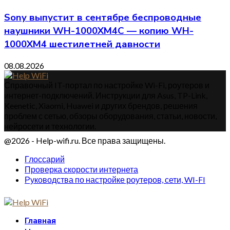
Sony выпустит в сентябре беспроводные
наушники WH-1000XM4C — копию WH-
1000XM4 шестилетней давности
08.08.2026
Справочный IT-портал по настройке Wi-Fi, роутеров и
интернет-подключений. Инструкции для Asus, TP-Link,
Keenetic, Xiaomi, Huawei и других брендов, решения
проблем с сетью, обзоры оборудования, статьи, новости,
нейросети и технологии.
@2026 - Help-wifi.ru. Все права защищены.
Глоссарий
Проверка скорости интернета
Руководства по настройке роутеров, сети, WI-FI
Главная