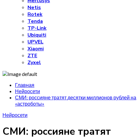
Mercusys
Netis
Rotek
Tenda
TP-Link
Ubiquiti
UPVEL
Xiaomi
ZTE
Zyxel
Главная
Нейросети
СМИ: россияне тратят десятки миллионов рублей на
«астроботы»
Нейросети
СМИ: россияне тратят