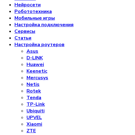
Нейросети
Робототехника
Мобильные игры
Настройка подключения
Сервисы
Статьи
Настройка роутеров
Asus
D-LINK
Huawei
Keenetic
Mercusys
Netis
Rotek
Tenda
TP-Link
Ubiquiti
UPVEL
Xiaomi
ZTE