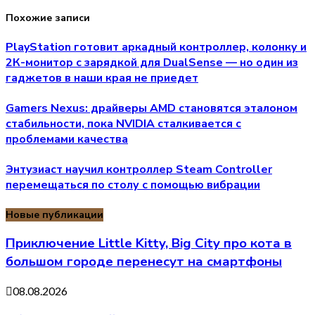
Похожие записи
PlayStation готовит аркадный контроллер, колонку и
2К-монитор с зарядкой для DualSense — но один из
гаджетов в наши края не приедет
Gamers Nexus: драйверы AMD становятся эталоном
стабильности, пока NVIDIA сталкивается с
проблемами качества
Энтузиаст научил контроллер Steam Controller
перемещаться по столу с помощью вибрации
Новые публикации
Приключение Little Kitty, Big City про кота в
большом городе перенесут на смартфоны
08.08.2026