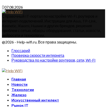
07.08.2026
Справочный IT-портал по настройке Wi-Fi, роутеров и
интернет-подключений. Инструкции для Asus, TP-Link,
Keenetic, Xiaomi, Huawei и других брендов, решения
проблем с сетью, обзоры оборудования, статьи, новости,
нейросети и технологии.
@2026 - Help-wifi.ru. Все права защищены.
Глоссарий
Проверка скорости интернета
Руководства по настройке роутеров, сети, WI-FI
Главная
Новости
Технологии
Железо
Искусственный интелект
Рынок IT