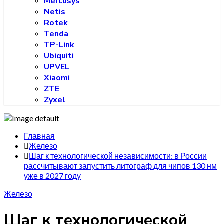
Mercusys
Netis
Rotek
Tenda
TP-Link
Ubiquiti
UPVEL
Xiaomi
ZTE
Zyxel
Главная
Железо
Шаг к технологической независимости: в России
рассчитывают запустить литограф для чипов 130 нм
уже в 2027 году
Железо
Шаг к технологической