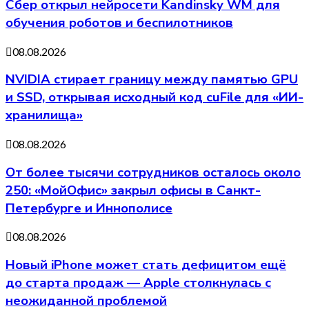
Сбер открыл нейросети Kandinsky WM для
обучения роботов и беспилотников
08.08.2026
NVIDIA стирает границу между памятью GPU
и SSD, открывая исходный код cuFile для «ИИ-
хранилища»
08.08.2026
От более тысячи сотрудников осталось около
250: «МойОфис» закрыл офисы в Санкт-
Петербурге и Иннополисе
08.08.2026
Новый iPhone может стать дефицитом ещё
до старта продаж — Apple столкнулась с
неожиданной проблемой