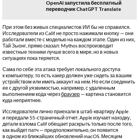
OpenAI запустила бесплатный
переводчик ChatGPT Translate
При этом без живых специалистов ИИ бы не справился.
Исследователи из Calif не просто нажимали кнопку — они
работали вместе с моделью на каждом этапе. Один из них,
Тай Зыонг, прямо сказал: Mythos воспроизводит
известные техники лучше всего в мире, но в новых
ситуациях пока теряется.
Сама по себе эта атака требует локального доступа
к компьютеру, то есть хакер должен уже сидеть за вашим
устройством или иметь аккаунт на нем. Но если соединить
ее с другой уязвимостью, например, с удаленным
выполнением кода через
браузер
— картина становится
куда неприятнее.
Исследователи лично приехали в штаб-квартиру Apple
и передали 55-страничный отчет. Apple изучает находку,
детали взлома Calif обещает раскрыть только после того,
как выйдет патч — предположительно, он появится
в одном из ближайших обновлений macOS. Месяцем