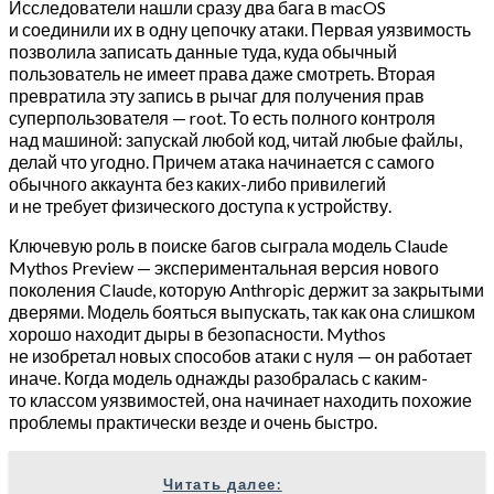
Исследователи нашли сразу два бага в macOS
и соединили их в одну цепочку атаки. Первая уязвимость
позволила записать данные туда, куда обычный
пользователь не имеет права даже смотреть. Вторая
превратила эту запись в рычаг для получения прав
суперпользователя — root. То есть полного контроля
над машиной: запускай любой код, читай любые файлы,
делай что угодно. Причем атака начинается с самого
обычного аккаунта без каких-либо привилегий
и не требует физического доступа к устройству.
Ключевую роль в поиске багов сыграла модель Claude
Mythos Preview — экспериментальная версия нового
поколения Claude, которую Anthropic держит за закрытыми
дверями. Модель бояться выпускать, так как она слишком
хорошо находит дыры в безопасности. Mythos
не изобретал новых способов атаки с нуля — он работает
иначе. Когда модель однажды разобралась с каким-
то классом уязвимостей, она начинает находить похожие
проблемы практически везде и очень быстро.
Читать далее: