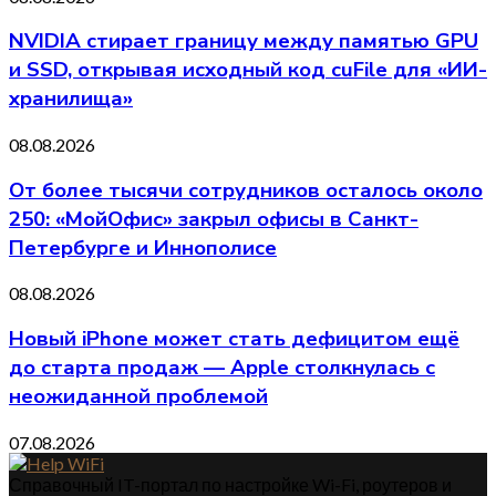
NVIDIA стирает границу между памятью GPU
и SSD, открывая исходный код cuFile для «ИИ-
хранилища»
08.08.2026
От более тысячи сотрудников осталось около
250: «МойОфис» закрыл офисы в Санкт-
Петербурге и Иннополисе
08.08.2026
Новый iPhone может стать дефицитом ещё
до старта продаж — Apple столкнулась с
неожиданной проблемой
07.08.2026
Справочный IT-портал по настройке Wi-Fi, роутеров и