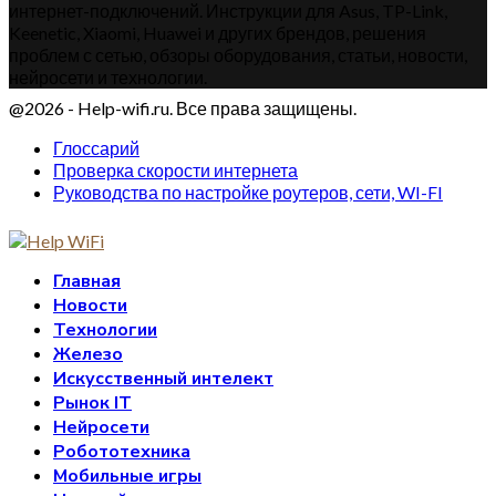
интернет-подключений. Инструкции для Asus, TP-Link,
Keenetic, Xiaomi, Huawei и других брендов, решения
проблем с сетью, обзоры оборудования, статьи, новости,
нейросети и технологии.
@2026 - Help-wifi.ru. Все права защищены.
Глоссарий
Проверка скорости интернета
Руководства по настройке роутеров, сети, WI-FI
Главная
Новости
Технологии
Железо
Искусственный интелект
Рынок IT
Нейросети
Робототехника
Мобильные игры