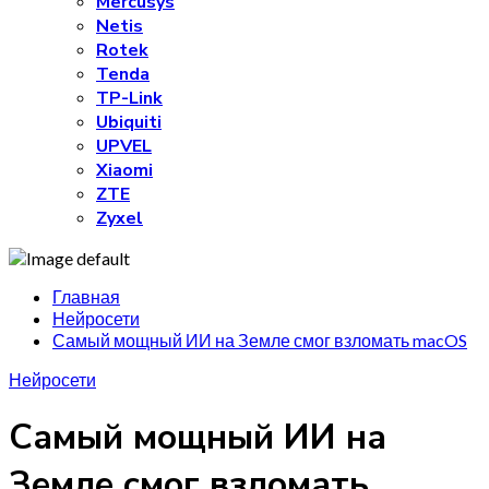
Mercusys
Netis
Rotek
Tenda
TP-Link
Ubiquiti
UPVEL
Xiaomi
ZTE
Zyxel
Главная
Нейросети
Самый мощный ИИ на Земле смог взломать macOS
Нейросети
Самый мощный ИИ на
Земле смог взломать