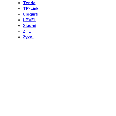
Tenda
TP-Link
Ubiquiti
UPVEL
Xiaomi
ZTE
Zyxel