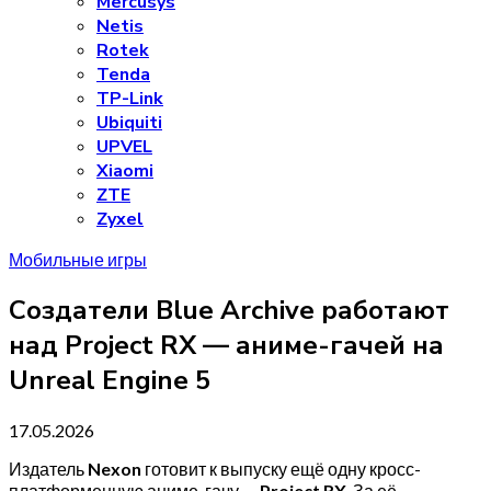
Mercusys
Netis
Rotek
Tenda
TP-Link
Ubiquiti
UPVEL
Xiaomi
ZTE
Zyxel
Мобильные игры
Создатели Blue Archive работают
над Project RX — аниме-гачей на
Unreal Engine 5
17.05.2026
Издатель
Nexon
готовит к выпуску ещё одну кросс-
платформенную аниме-гачу —
Project RX
. За её