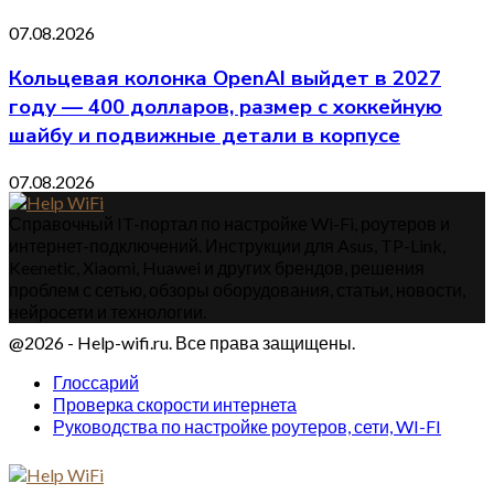
07.08.2026
Кольцевая колонка OpenAI выйдет в 2027
году — 400 долларов, размер с хоккейную
шайбу и подвижные детали в корпусе
07.08.2026
Справочный IT-портал по настройке Wi-Fi, роутеров и
интернет-подключений. Инструкции для Asus, TP-Link,
Keenetic, Xiaomi, Huawei и других брендов, решения
проблем с сетью, обзоры оборудования, статьи, новости,
нейросети и технологии.
@2026 - Help-wifi.ru. Все права защищены.
Глоссарий
Проверка скорости интернета
Руководства по настройке роутеров, сети, WI-FI