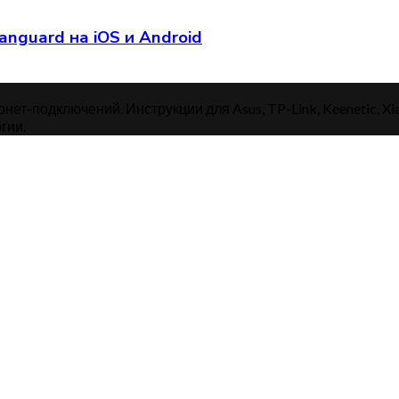
anguard на iOS и Android
нет-подключений. Инструкции для Asus, TP-Link, Keenetic, Xi
гии.