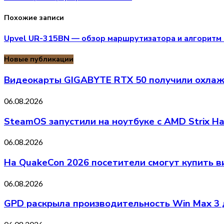
Похожие записи
Upvel UR-315BN — обзор маршрутизатора и алгоритм
Новые публикации
Видеокарты GIGABYTE RTX 50 получили охлажд
06.08.2026
SteamOS запустили на ноутбуке с AMD Strix H
06.08.2026
На QuakeCon 2026 посетители смогут купить 
06.08.2026
GPD раскрыла производительность Win Max 3