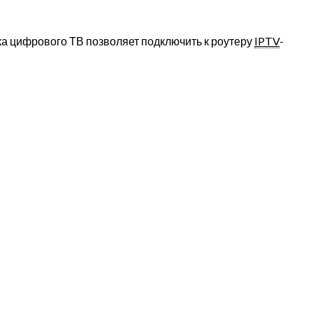
жка цифрового ТВ позволяет подключить к роутеру
IPTV
-