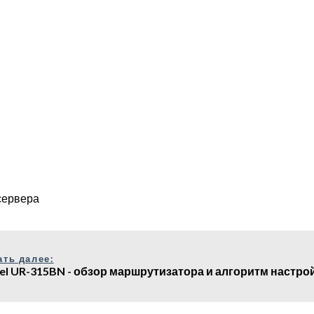
сервера
ать далее:
el UR-315BN - обзор маршрутизатора и алгоритм настро