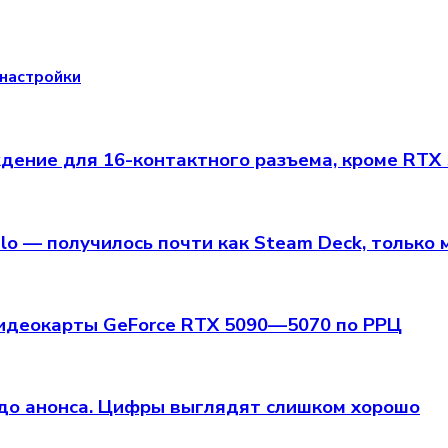
 настройки
ение для 16-контактного разъема, кроме RTX
alo — получилось почти как Steam Deck, только
видеокарты GeForce RTX 5090—5070 по РРЦ
 до анонса. Цифры выглядят слишком хорошо