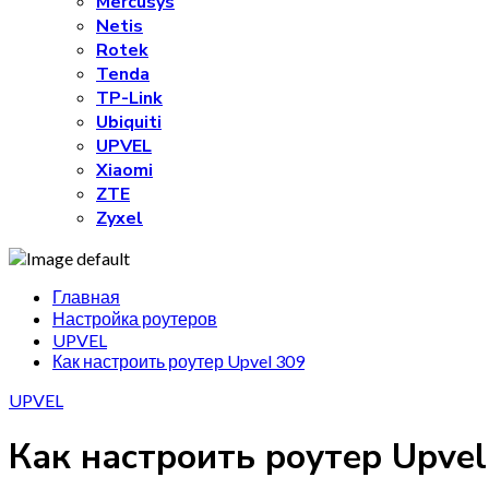
Mercusys
Netis
Rotek
Tenda
TP-Link
Ubiquiti
UPVEL
Xiaomi
ZTE
Zyxel
Главная
Настройка роутеров
UPVEL
Как настроить роутер Upvel 309
UPVEL
Как настроить роутер Upvel