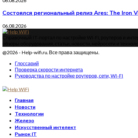
06.08.2026
Состоялся региональный релиз Ares: The Iron V
06.08.2026
Справочный IT-портал по настройке Wi-Fi, роутеров и интер
обзоры оборудования, статьи, новости, нейросети и техноло
@2026 - Help-wifi.ru. Все права защищены.
Глоссарий
Проверка скорости интернета
Руководства по настройке роутеров, сети, WI-FI
Главная
Новости
Технологии
Железо
Искусственный интелект
Рынок IT