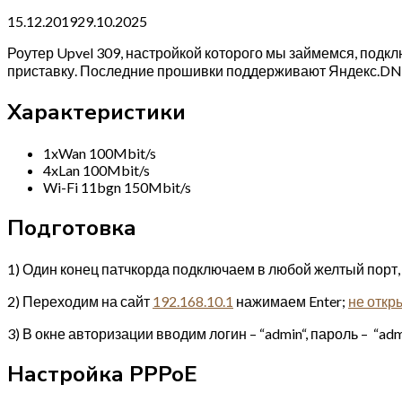
15.12.2019
29.10.2025
Роутер Upvel 309, настройкой которого мы займемся, подкл
приставку. Последние прошивки поддерживают Яндекс.DNS
Характеристики
1xWan 100Mbit/s
4xLan 100Mbit/s
Wi-Fi 11bgn 150Mbit/s
Подготовка
1) Один конец патчкорда подключаем в любой желтый порт, 
2) Переходим на сайт
192.168.10.1
нажимаем Enter;
не откр
3) В окне авторизации вводим логин – “admin“, пароль – “admi
Настройка PPPoE