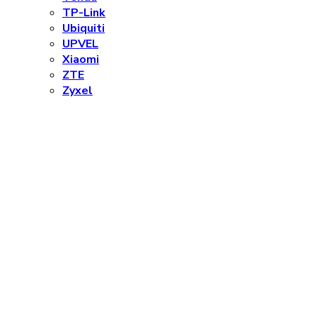
TP-Link
Ubiquiti
UPVEL
Xiaomi
ZTE
Zyxel