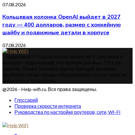
07.08.2026
Кольцевая колонка OpenAI выйдет в 2027
году — 400 долларов, размер с хоккейную
шайбу и подвижные детали в корпусе
07.08.2026
Справочный IT-портал по настройке Wi-Fi, роутеров и
интернет-подключений. Инструкции для Asus, TP-Link,
Keenetic, Xiaomi, Huawei и других брендов, решения
проблем с сетью, обзоры оборудования, статьи, новости,
нейросети и технологии.
@2026 - Help-wifi.ru. Все права защищены.
Глоссарий
Проверка скорости интернета
Руководства по настройке роутеров, сети, WI-FI