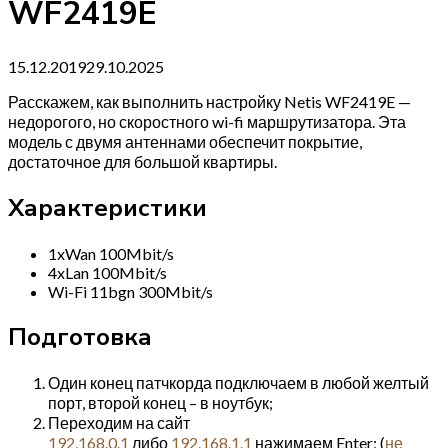
WF2419E
15.12.2019
29.10.2025
Расскажем, как выполнить настройку Netis WF2419E —
недорогого, но скоростного wi-fi маршрутизатора. Эта
модель с двумя антеннами обеспечит покрытие,
достаточное для большой квартиры.
Характеристики
1xWan 100Mbit/s
4xLan 100Mbit/s
Wi-Fi 11bgn 300Mbit/s
Подготовка
Один конец патчкорда подключаем в любой желтый
порт, второй конец – в ноутбук;
Переходим на сайт
192.168.0.1
либо
192.168.1.1
нажимаем Enter; (
не