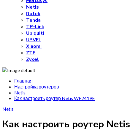
Mercusys
Netis
Rotek
Tenda
TP-Link
Ubiquiti
UPVEL
Xiaomi
ZTE
Zyxel
Главная
Настройка роутеров
Netis
Как настроить роутер Netis WF2419E
Netis
Как настроить роутер Netis