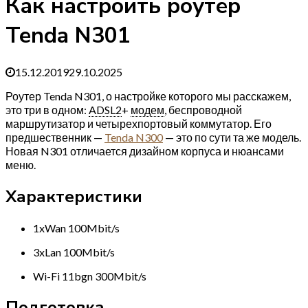
Как настроить роутер
Tenda N301
15.12.2019
29.10.2025
Роутер Tenda N301, о настройке которого мы расскажем,
это три в одном:
ADSL2
+
модем
, беспроводной
маршрутизатор и четырехпортовый коммутатор. Его
предшественник —
Tenda N300
— это по сути та же модель.
Новая N301 отличается дизайном корпуса и нюансами
меню.
Характеристики
1xWan 100Mbit/s
3xLan 100Mbit/s
Wi-Fi 11bgn 300Mbit/s
Подготовка