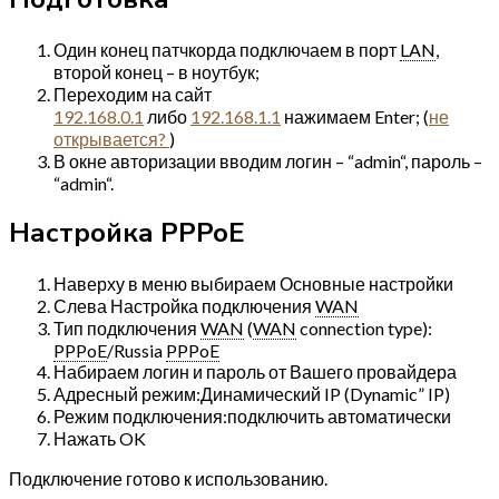
Один конец патчкорда подключаем в порт
LAN
,
второй конец – в ноутбук;
Переходим на сайт
192.168.0.1
либо
192.168.1.1
нажимаем Enter; (
не
открывается?
)
В окне авторизации вводим логин – “admin“, пароль –
“admin“.
Настройка PPPoE
Наверху в меню выбираем Основные настройки
Слева Настройка подключения
WAN
Тип подключения
WAN
(
WAN
connection type):
PPPoE
/Russia
PPPoE
Набираем логин и пароль от Вашего провайдера
Адресный режим:Динамический IP (Dynamic” IP)
Режим подключения:подключить автоматически
Нажать OK
Подключение готово к использованию.