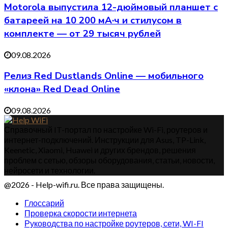
Motorola выпустила 12-дюймовый планшет с
батареей на 10 200 мА·ч и стилусом в
комплекте — от 29 тысяч рублей
09.08.2026
Релиз Red Dustlands Online — мобильного
«клона» Red Dead Online
09.08.2026
Справочный IT-портал по настройке Wi-Fi, роутеров и
интернет-подключений. Инструкции для Asus, TP-Link,
Keenetic, Xiaomi, Huawei и других брендов, решения
проблем с сетью, обзоры оборудования, статьи, новости,
нейросети и технологии.
@2026 - Help-wifi.ru. Все права защищены.
Глоссарий
Проверка скорости интернета
Руководства по настройке роутеров, сети, WI-FI