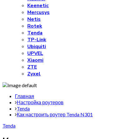
Keenetic
Mercusys
Netis
Rotek
Tenda
TP-Link
Ubiquiti
UPVEL
Xiaomi
ZTE
Zyxel
Главная
Настройка роутеров
Tenda
Как настроить роутер Tenda N301
Tenda