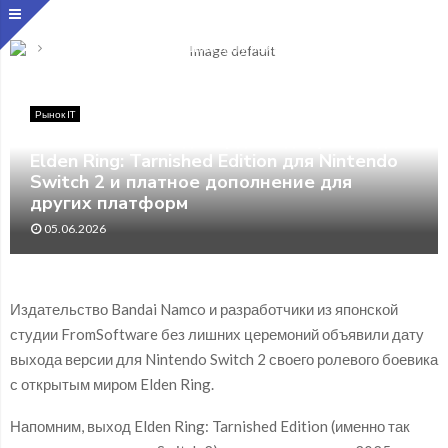
Главная
Рынок IT
FromSoftware подтвердила дату выхода Elden Ring:
Tarnished Edition для Nintendo Switch 2 и платное дополнение
для других платформ
Рынок IT
FromSoftware подтвердила дату выхода
Elden Ring: Tarnished Edition для Nintendo
Switch 2 и платное дополнение для
других платформ
05.06.2026
Издательство Bandai Namco и разработчики из японской
студии FromSoftware без лишних церемоний объявили дату
выхода версии для Nintendo Switch 2 своего ролевого боевика
с открытым миром Elden Ring.
Напомним, выход Elden Ring: Tarnished Edition (именно так