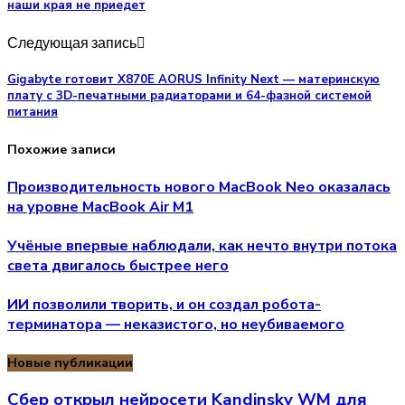
наши края не приедет
Следующая запись
Gigabyte готовит X870E AORUS Infinity Next — материнскую
плату с 3D-печатными радиаторами и 64-фазной системой
питания
Похожие записи
Производительность нового MacBook Neo оказалась
на уровне MacBook Air M1
Учёные впервые наблюдали, как нечто внутри потока
света двигалось быстрее него
ИИ позволили творить, и он создал робота-
терминатора — неказистого, но неубиваемого
Новые публикации
Сбер открыл нейросети Kandinsky WM для