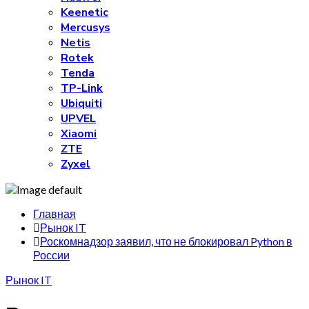
Keenetic
Mercusys
Netis
Rotek
Tenda
TP-Link
Ubiquiti
UPVEL
Xiaomi
ZTE
Zyxel
Главная
Рынок IT
Роскомнадзор заявил, что не блокировал Python в
России
Рынок IT