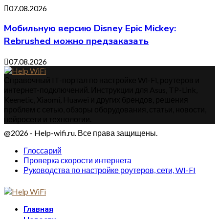
07.08.2026
Мобильную версию Disney Epic Mickey:
Rebrushed можно предзаказать
07.08.2026
Справочный IT-портал по настройке Wi-Fi, роутеров и
интернет-подключений. Инструкции для Asus, TP-Link,
Keenetic, Xiaomi, Huawei и других брендов, решения
проблем с сетью, обзоры оборудования, статьи, новости,
нейросети и технологии.
@2026 - Help-wifi.ru. Все права защищены.
Глоссарий
Проверка скорости интернета
Руководства по настройке роутеров, сети, WI-FI
Главная