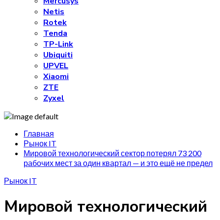
Mercusys
Netis
Rotek
Tenda
TP-Link
Ubiquiti
UPVEL
Xiaomi
ZTE
Zyxel
Главная
Рынок IT
Мировой технологический сектор потерял 73 200
рабочих мест за один квартал — и это ещё не предел
Рынок IT
Мировой технологический