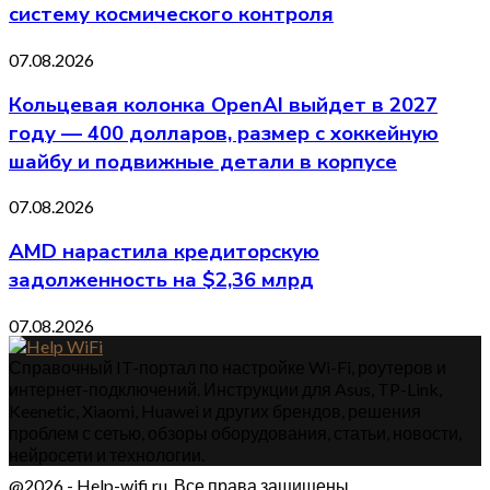
систему космического контроля
07.08.2026
Кольцевая колонка OpenAI выйдет в 2027
году — 400 долларов, размер с хоккейную
шайбу и подвижные детали в корпусе
07.08.2026
AMD нарастила кредиторскую
задолженность на $2,36 млрд
07.08.2026
Справочный IT-портал по настройке Wi-Fi, роутеров и
интернет-подключений. Инструкции для Asus, TP-Link,
Keenetic, Xiaomi, Huawei и других брендов, решения
проблем с сетью, обзоры оборудования, статьи, новости,
нейросети и технологии.
@2026 - Help-wifi.ru. Все права защищены.