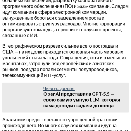
облачных вычислений, разработку корпоративного
программного обеспечения (ПО) и SaaS-компании. Следом
идут компании в сфере электронной коммерции,
вынужденные бороться с замедлением роста и
оптимизировать структуру расходов. Многие корпорации
реорганизуют команды, а приоритет получают проекты,
связанные с ИИ.
В географическом разрезе сильнее всего пострадали
США — на их долю приходится основная часть мировых
увольнений с начала года. Сокращения, хотя и в меньших
масштабах, затронули ряд европейских и азиатских
рынков: под удар попали сегменты полупроводников,
телекоммуникаций и IT-услуг.
Читать далее:
OpenAI представила GPT-5.5 —
свою самую умную LLM, которая
сама доводит задачи до конца
Аналитики предостерегают от упрощённой трактовки
происходящего. Во многих случаях компании идут на