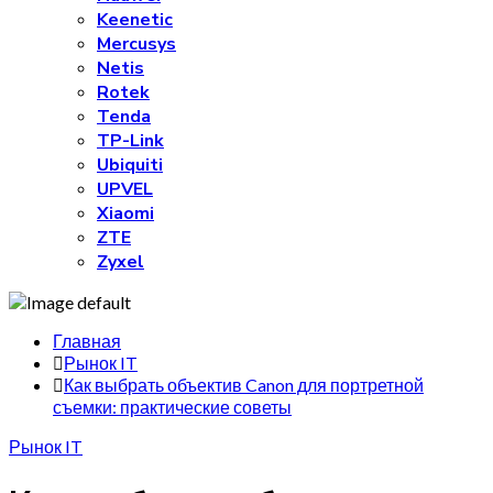
Keenetic
Mercusys
Netis
Rotek
Tenda
TP-Link
Ubiquiti
UPVEL
Xiaomi
ZTE
Zyxel
Главная
Рынок IT
Как выбрать объектив Canon для портретной
съемки: практические советы
Рынок IT