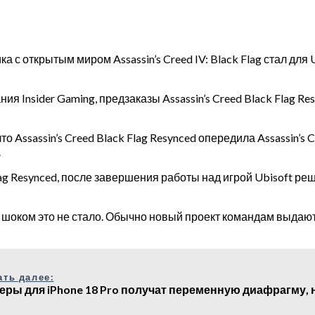
с открытым миром Assassin’s Creed IV: Black Flag стал для 
 Insider Gaming, предзаказы Assassin’s Creed Black Flag R
то Assassin’s Creed Black Flag Resynced опередила Assassin’s
.
lag Resynced, после завершения работы над игрой Ubisoft ре
 шоком это не стало. Обычно новый проект командам выдают 
ать далее:
еры для iPhone 18 Pro получат переменную диафрагму, н