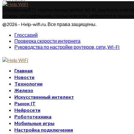
Справочный IT-портал по настройке Wi-Fi, роутеров и интер
обзоры оборудования, статьи, новости, нейросети и техноло
@2026 - Help-wifi.ru. Все права защищены.
Глоссарий
Проверка скорости интернета
Руководства по настройке роутеров, сети, WI-FI
Главная
Новости
Технологии
Железо
Искусственный интелект
Рынок IT
Нейросети
Робототехника
Мобильные игры
Настройка подключения