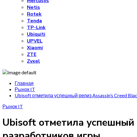
Mercusys
Netis
Rotek
Tenda
TP-Link
Ubiquiti
UPVEL
Xiaomi
ZTE
Zyxel
Главная
Рынок IT
Ubisoft отметила успешный релиз Assassin’s Creed Bl
Рынок IT
Ubisoft отметила успешный 
разработчиков игры