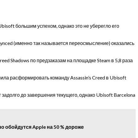
Ubisoft большим успехом, однако это не уберегло его
esynced (именно так называется переосмысление) оказались
 Creed Shadows по предзаказам на площадке Steam в 5,8 раза
шила расформировать команду Assassin’s Creed в Ubisoft
задолго до завершения текущего, однако Ubisoft Barcelona
о обойдутся Apple на 50 % дороже