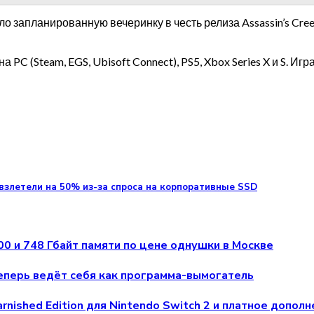
о запланированную вечеринку в честь релиза Assassin’s Cree
на PC (Steam, EGS, Ubisoft Connect), PS5, Xbox Series X и S. И
злетели на 50% из-за спроса на корпоративные SSD
00 и 748 Гбайт памяти по цене однушки в Москве
теперь ведёт себя как программа-вымогатель
rnished Edition для Nintendo Switch 2 и платное допол