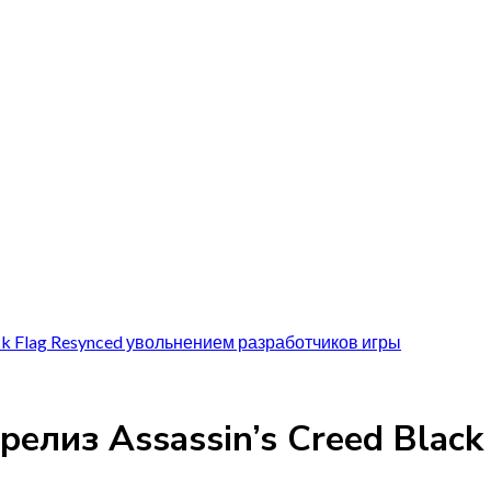
ack Flag Resynced увольнением разработчиков игры
релиз Assassin’s Creed Blac