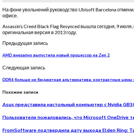
На фоне увольнений руководство Ubisoft Barcelona отменил
офисе.
Assassin’s Creed Black Flag Resynced вышла сегодня, 9 июля, 
оригинальная версия в 2013 году.
Предыдущая запись
AMD внезапно выпустила новый процессор на Zen 2
Следующая запись
DDR4 больше не бюджетная альтернатива: контрактные цены в
Похожие записи
Asus представила настольный компьютер с Nvidia GB3
Пользователи пожаловались, что Microsoft OneDrive 
FromSoftware подтвердила дату выхода Elden Ring: Ta