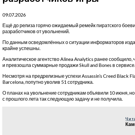
09.07.2026
Ещё до релиза горячо ожидаемый ремейк пиратского боевика 
разработчиков от увольнений.
По данным осведомлённых о ситуации информаторов издания
крайне успешны.
Аналитическое агентство Alinea Analytics ранее сообщило, ч
и превзошла суммарные продажи Skull and Bones в сервисе
Несмотря на предрелизные успехи Assassin’s Creed Black F
Barcelona, попутно уволив 51 сотрудника.
О планах на увольнение сотрудникам объявили 10 июня, но
с прошлого лета так следующую задачу и не получила.
Чит
Кам