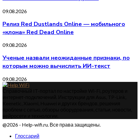
09.08.2026
Релиз Red Dustlands Online — мобильного
«клона» Red Dead Online
09.08.2026
Ученые назвали неожиданные признаки, по
которым можно вычислить ИИ-текст
09.08.2026
Справочный IT-портал по настройке Wi-Fi, роутеров и
интернет-подключений. Инструкции для Asus, TP-Link,
Keenetic, Xiaomi, Huawei и других брендов, решения
проблем с сетью, обзоры оборудования, статьи, новости,
нейросети и технологии.
@2026 - Help-wifi.ru. Все права защищены.
Глоссарий