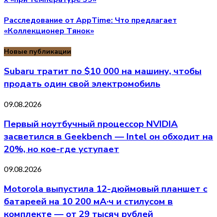
Расследование от AppTime: Что предлагает
«Коллекционер Tянок»
Новые публикации
Subaru тратит по $10 000 на машину, чтобы
продать один свой электромобиль
09.08.2026
Первый ноутбучный процессор NVIDIA
засветился в Geekbench — Intel он обходит на
20%, но кое-где уступает
09.08.2026
Motorola выпустила 12-дюймовый планшет с
батареей на 10 200 мА·ч и стилусом в
комплекте — от 29 тысяч рублей