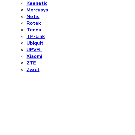
Keenetic
Mercusys
Netis
Rotek
Tenda
TP-Link
Ubiquiti
UPVEL
Xiaomi
ZTE
Zyxel