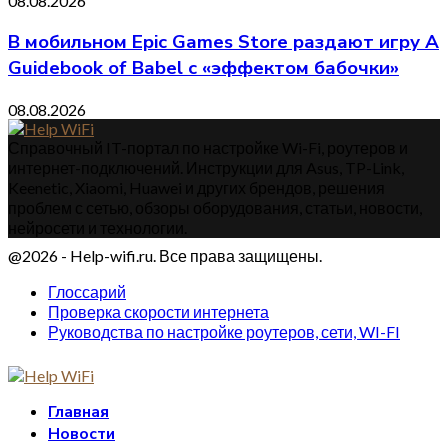
08.08.2026
В мобильном Epic Games Store раздают игру A
Guidebook of Babel с «эффектом бабочки»
08.08.2026
Справочный IT-портал по настройке Wi-Fi, роутеров и
интернет-подключений. Инструкции для Asus, TP-Link,
Keenetic, Xiaomi, Huawei и других брендов, решения
проблем с сетью, обзоры оборудования, статьи, новости,
нейросети и технологии.
@2026 - Help-wifi.ru. Все права защищены.
Глоссарий
Проверка скорости интернета
Руководства по настройке роутеров, сети, WI-FI
Главная
Новости