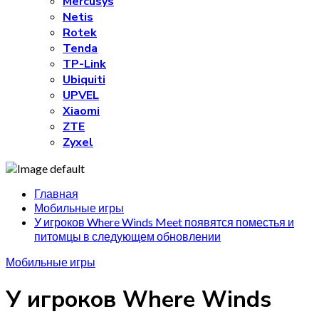
Mercusys
Netis
Rotek
Tenda
TP-Link
Ubiquiti
UPVEL
Xiaomi
ZTE
Zyxel
Главная
Мобильные игры
У игроков Where Winds Meet появятся поместья и
питомцы в следующем обновлении
Мобильные игры
У игроков Where Winds