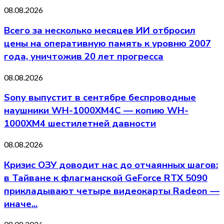
08.08.2026
Всего за несколько месяцев ИИ отбросил
цены на оперативную память к уровню 2007
года, уничтожив 20 лет прогресса
08.08.2026
Sony выпустит в сентябре беспроводные
наушники WH-1000XM4C — копию WH-
1000XM4 шестилетней давности
08.08.2026
Кризис ОЗУ доводит нас до отчаянных шагов:
в Тайване к флагманской GeForce RTX 5090
прикладывают четыре видеокарты Radeon —
иначе...