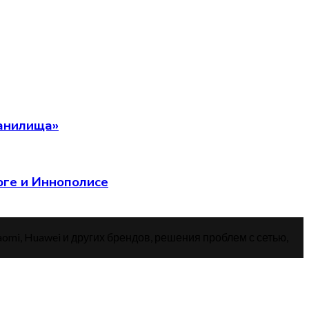
ранилища»
рге и Иннополисе
aomi, Huawei и других брендов, решения проблем с сетью,