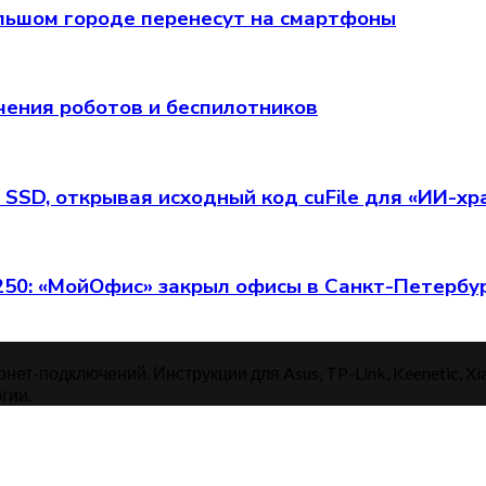
 большом городе перенесут на смартфоны
чения роботов и беспилотников
 SSD, открывая исходный код cuFile для «ИИ-х
 250: «МойОфис» закрыл офисы в Санкт-Петербу
нет-подключений. Инструкции для Asus, TP-Link, Keenetic, Xi
гии.