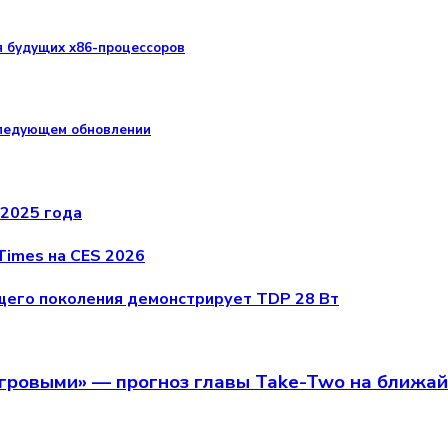
я будущих x86-процессоров
следующем обновлении
2025 года
Times на CES 2026
щего поколения демонстрирует TDP 28 Вт
игровыми» — прогноз главы Take-Two на ближа