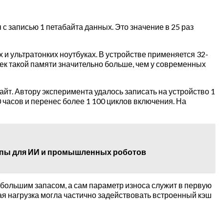
с записью 1 петабайта данных. Это значение в 25 раз
 и ультратонких ноутбуках. В устройстве применяется 32-
ек такой памяти значительно больше, чем у современных
айт. Автору эксперимента удалось записать на устройство 1
 часов и перенес более 1 100 циклов включения. На
чипы для ИИ и промышленных роботов
 большим запасом, а сам параметр износа служит в первую
ая нагрузка могла частично задействовать встроенный кэш