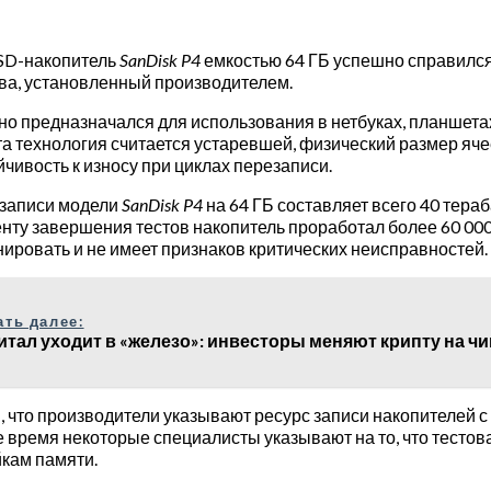
SD-накопитель
SanDisk P4
емкостью 64 ГБ успешно справился 
ва, установленный производителем.
о предназначался для использования в нетбуках, планшетах
 технология считается устаревшей, физический размер яче
чивость к износу при циклах перезаписи.
 записи модели
SanDisk P4
на 64 ГБ составляет всего 40 тераб
менту завершения тестов накопитель проработал более 60 000
ровать и не имеет признаков критических неисправностей.
ать далее:
итал уходит в «железо»: инвесторы меняют крипту на 
 что производители указывают ресурс записи накопителей с
е время некоторые специалисты указывают на то, что тестов
йкам памяти.