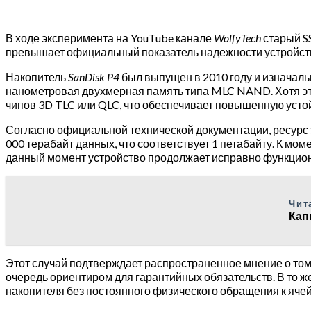
В ходе эксперимента на YouTube канале
WolfyTech
старый S
превышает официальный показатель надежности устройст
Накопитель
SanDisk P4
был выпущен в 2010 году и изначальн
нанометровая двухмерная память типа MLC NAND. Хотя эта
чипов 3D TLC или QLC, что обеспечивает повышенную устой
Согласно официальной технической документации, ресурс
000 терабайт данных, что соответствует 1 петабайту. К мо
данный момент устройство продолжает исправно функциони
Чит
Кап
Этот случай подтверждает распространенное мнение о том,
очередь ориентиром для гарантийных обязательств. В то ж
накопителя без постоянного физического обращения к яче