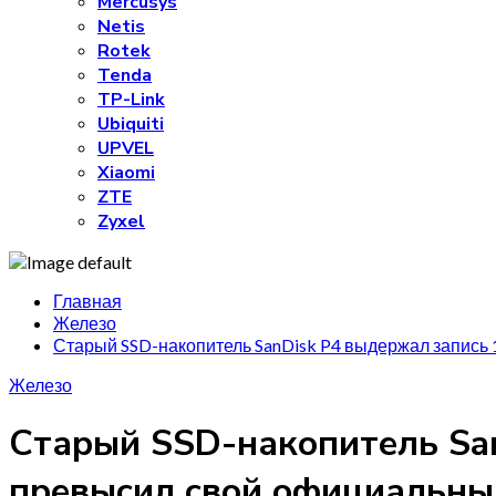
Mercusys
Netis
Rotek
Tenda
TP-Link
Ubiquiti
UPVEL
Xiaomi
ZTE
Zyxel
Главная
Железо
Старый SSD-накопитель SanDisk P4 выдержал запись 
Железо
Старый SSD-накопитель San
превысил свой официальный