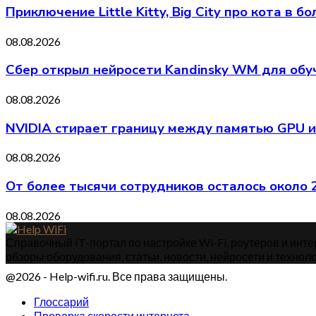
Приключение Little Kitty, Big City про кота в
08.08.2026
Сбер открыл нейросети Kandinsky WM для обу
08.08.2026
NVIDIA стирает границу между памятью GPU и
08.08.2026
От более тысячи сотрудников осталось около
08.08.2026
Справочный IT-портал по настройке Wi-Fi, роутеров и интер
обзоры оборудования, статьи, новости, нейросети и техноло
@2026 - Help-wifi.ru. Все права защищены.
Глоссарий
Проверка скорости интернета