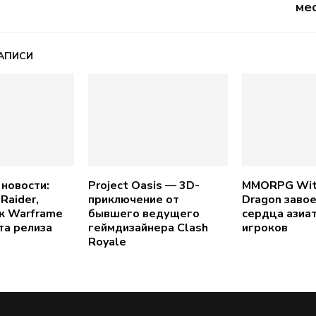
ме
АПИСИ
новости:
Project Oasis — 3D-
MMORPG Wit
Raider,
приключение от
Dragon заво
к Warframe
бывшего ведущего
сердца азиа
та релиза
геймдизайнера Clash
игроков
Royale