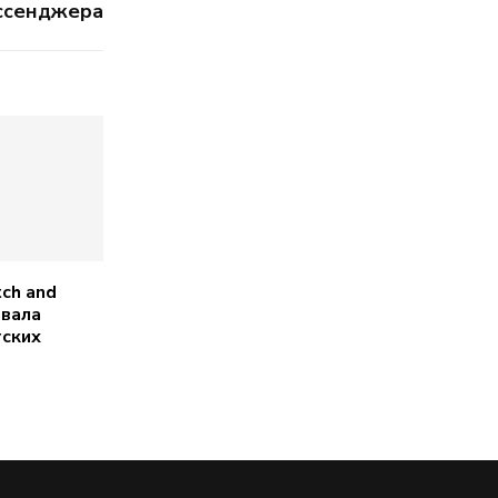
ссенджера
ch and
евала
тских