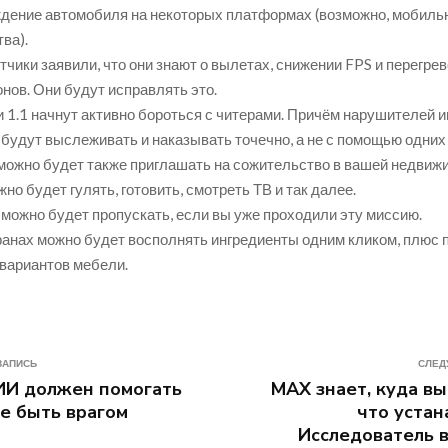
дение автомобиля на некоторых платформах (возможно, мобиль
ва).
чики заявили, что они знают о вылетах, снижении FPS и перегрев
нов. Они будут исправлять это.
и 1.1 начнут активно бороться с читерами. Причём нарушителей и
 будут выслеживать и наказывать точечно, а не с помощью одних
можно будет также приглашать на сожительство в вашей недвижи
но будет гулять, готовить, смотреть ТВ и так далее.
 можно будет пропускать, если вы уже проходили эту миссию.
ранах можно будет восполнять ингредиенты одним кликом, плюс 
вариантов мебели.
ЗАПИСЬ
СЛЕД
ИИ должен помогать
MAX знает, куда вы
не быть врагом
что устан
Исследователь 