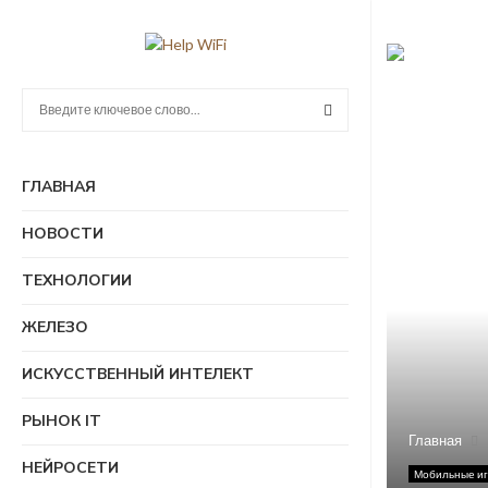
П
о
и
П
с
ГЛАВНАЯ
к
О
:
НОВОСТИ
И
ТЕХНОЛОГИИ
С
ЖЕЛЕЗО
К
ИСКУССТВЕННЫЙ ИНТЕЛЕКТ
РЫНОК IT
Главная
НЕЙРОСЕТИ
Мобильные и