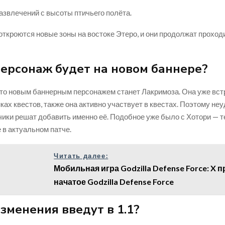
развлечений с высоты птичьего полёта.
откроются новые зоны на востоке Этеро, и они продолжат проход
персонаж будет на новом баннере?
то новым баннерным персонажем станет Лакримоза. Она уже вс
ках квестов, также она активно участвует в квестах. Поэтому не
чики решат добавить именно её. Подобное уже было с Хотори — 
 в актуальном патче.
Читать далее:
Мобильная игра Godzilla Defense Force: X 
начатое Godzilla Defense Force
зменения введут в 1.1?