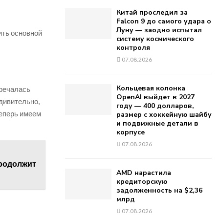
Китай проследил за
Falcon 9 до самого удара о
Луну — заодно испытал
ить основной
систему космического
контроля
07.08.2026
Кольцевая колонка
тречалась
OpenAI выйдет в 2027
удивительно,
году — 400 долларов,
теперь имеем
размер с хоккейную шайбу
и подвижные детали в
корпусе
07.08.2026
продолжит
AMD нарастила
кредиторскую
задолженность на $2,36
млрд
07.08.2026