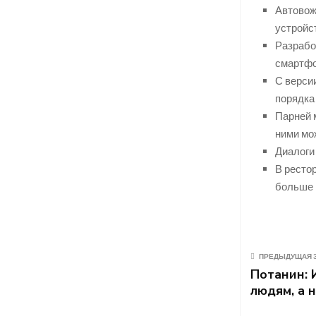
Автовож
устройст
Разработ
смартфо
С верси
порядка
Парней 
ними мож
Диалоги
В ресто
больше 
ПРЕДЫДУЩАЯ 
Потанин: 
людям, а 