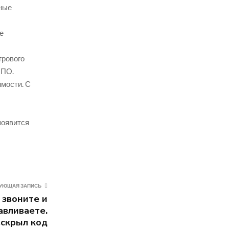
ные
е
грового
 ПО.
мости. С
появится
УЮЩАЯ ЗАПИСЬ
 звоните и
авливаете.
вскрыл код