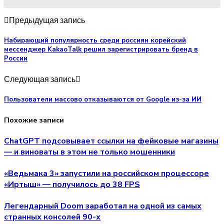
Предыдущая запись
Набирающий популярность среди россиян корейский
мессенджер KakaoTalk решил зарегистрировать бренд в
России
Следующая запись
Пользователи массово отказываются от Google из-за ИИ
Похожие записи
ChatGPT подсовывает ссылки на фейковые магазины
— и виноваты в этом не только мошенники
«Ведьмака 3» запустили на российском процессоре
«Иртыш» — получилось до 38 FPS
Легендарный Doom заработал на одной из самых
странных консолей 90-х