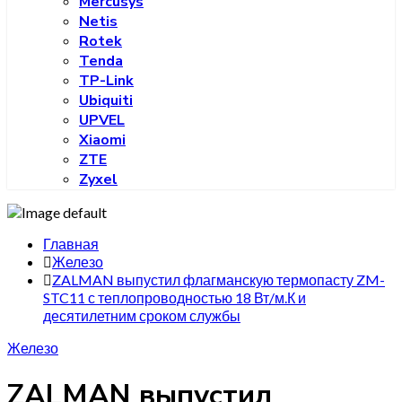
Mercusys
Netis
Rotek
Tenda
TP-Link
Ubiquiti
UPVEL
Xiaomi
ZTE
Zyxel
Главная
Железо
ZALMAN выпустил флагманскую термопасту ZM-
STC11 с теплопроводностью 18 Вт/м.К и
десятилетним сроком службы
Железо
ZALMAN выпустил