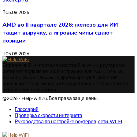
05.08.2026
AMD во II квартале 2026: железо для ИИ
тащит выручку, а игровые чипы сдают
позиции
05.08.2026
Справочный IT-портал по настройке Wi-Fi, роутеров и
интернет-подключений. Инструкции для Asus, TP-Link,
Keenetic, Xiaomi, Huawei и других брендов, решения
проблем с сетью, обзоры оборудования, статьи, новости,
нейросети и технологии.
@2026 - Help-wifi.ru. Все права защищены.
Глоссарий
Проверка скорости интернета
Руководства по настройке роутеров, сети, WI-FI