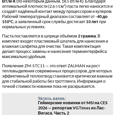
Вт/м·К
(по некоторым данным, 18.5 Вт/м·К). Благодаря
оптимальной плотности (2.6 г/см³) паста легко наносится и
создаёт надёжный контакт между процессором и кулером.
Рабочий температурный диапазон составляет от
-40 до
150°C
, а заявленный срок службы достигает
10 лет
при
нормальных условиях.
Паста поставляется в шприце объёмом
2 грамма
. В
комплект входят пластиковый шпатель для нанесения и
влажная салфетка для очистки. Такая комплектация
делает процесс замены и нанесения термоинтерфейса
максимально удобным.
Появление ZM-STC11 — это ответ ZALMAN на рост
тепловыделения современных процессоров, для которых
эффективный теплоотвод становится критически важным
для стабильной работы без троттлинга. Информация о
точной стоимости новинки пока не раскрывается.
Читать далее:
Геймерские новинки от MSI на CES
2026 — репортаж VGTimes из Лас-
Вегаса. Часть 2