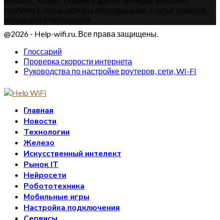
Keenetic, Xiaomi, Huawei и других брендов, решения
проблем с сетью, обзоры оборудования, статьи, новости,
нейросети и технологии.
@2026 - Help-wifi.ru. Все права защищены.
Глоссарий
Проверка скорости интернета
Руководства по настройке роутеров, сети, WI-FI
Главная
Новости
Технологии
Железо
Искусственный интелект
Рынок IT
Нейросети
Робототехника
Мобильные игры
Настройка подключения
Сервисы