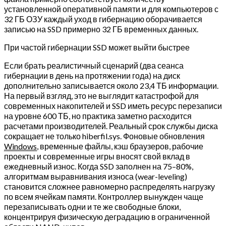
установленной оперативной памяти и для компьютеров с
32 ГБ ОЗУ каждый уход в гибернацию оборачивается
записью на SSD примерно 32 ГБ временных данных.
При частой гибернации SSD может выйти быстрее
Если брать реалистичный сценарий (два сеанса
гибернации в день на протяжении года) на диск
дополнительно записывается около 23,4 ТБ информации.
На первый взгляд, это не выглядит катастрофой для
современных накопителей и SSD иметь ресурс перезаписи
на уровне 600 ТБ, но практика заметно расходится
расчетами производителей. Реальный срок службы диска
сокращает не только hiberfil.sys. Фоновые обновления
Windows
, временные файлы, кэш браузеров, рабочие
проекты и современные игры вносят свой вклад в
ежедневный износ. Когда SSD заполнен на 75–80%,
алгоритмам выравнивания износа (wear-leveling)
становится сложнее равномерно распределять нагрузку
по всем ячейкам памяти. Контроллер вынужден чаще
перезаписывать одни и те же свободные блоки,
концентрируя физическую деградацию в ограниченной