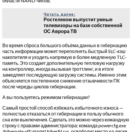
области NAND-чипов.
Читать далее:
Ростелеком выпустит умные
телевизоры на базе собственной
ОС Аврора ТВ
Во время сброса большого объёма данных в гибернацию
часть информации может переполнять быстрый SLC-кэш
накопителя и уходить напрямую в более медленную TLC-
память. Это создает дополнительную тепловую нагрузку
на контроллер, иногда вызывая троттлинг, и в итоге
замедляет последующую загрузку системы. Именно этим
объясняется постепенное снижение отзывчивости ПК
после череды циклов гибернации.
А вы пользуетесь режимом гибернации?
Самый простой способ избежать избыточного износа —
полностью отказаться от гибернации в пользу обычного
сна или выключения. Сделать это можно через командную
строку с правами администратора: команда powercfg.exe
/hibernate off удалит hiberfil.sys, освободит место на диске