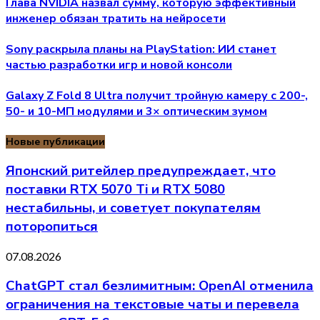
Глава NVIDIA назвал сумму, которую эффективный
инженер обязан тратить на нейросети
Sony раскрыла планы на PlayStation: ИИ станет
частью разработки игр и новой консоли
Galaxy Z Fold 8 Ultra получит тройную камеру с 200-,
50- и 10-МП модулями и 3× оптическим зумом
Новые публикации
Японский ритейлер предупреждает, что
поставки RTX 5070 Ti и RTX 5080
нестабильны, и советует покупателям
поторопиться
07.08.2026
ChatGPT стал безлимитным: OpenAI отменила
ограничения на текстовые чаты и перевела