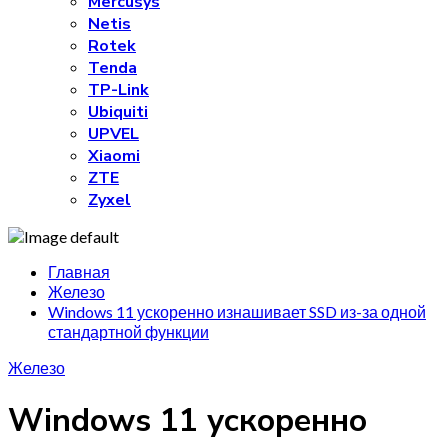
Mercusys
Netis
Rotek
Tenda
TP-Link
Ubiquiti
UPVEL
Xiaomi
ZTE
Zyxel
Главная
Железо
Windows 11 ускоренно изнашивает SSD из-за одной
стандартной функции
Железо
Windows 11 ускоренно